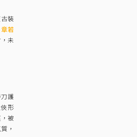
度古裝
、
章若
材，未
帶刀護
大俠形
痕，被
氣質，