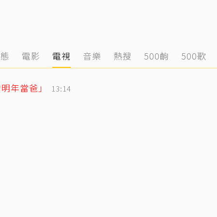
動態
電影
電視
音樂
熱搜
500齣
500歌
備明年當爸」
13:14