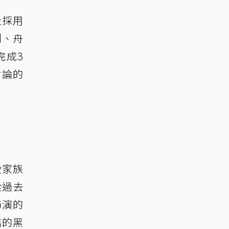
量採用
鬥、舟
完成3
討論的
受家族
從過去
飾演的
結的黑