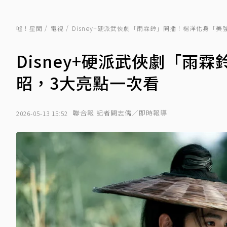
噓！星聞
電視
Disney+硬派武俠劇「雨霖鈴」開播！楊洋化身「
Disney+硬派武俠劇「雨
昭，3大亮點一次看
聯合報 記者闕志儒／即時報導
2026-05-13 15:52