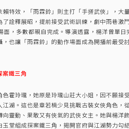
依賴特效，「雨霖鈴」則主打「手搓武俠」，大
為了詮釋展昭，提前接受武術訓練，劇中雨巷激
場面，多數都親自完成。導演透露，楊洋曾單日
攝，也讓「雨霖鈴」的動作場面成為開播前最受
探案鐵三角
角色霍玲瓏，她原是玲瓏山莊大小姐，因不願接
入江湖。這也是章若楠少見挑戰古裝女俠角色，
轉向靈動、果敢又有俠氣的武俠女主。她與楊洋
白玉堂組成探案鐵三角，揭開官府與江湖勢力勾