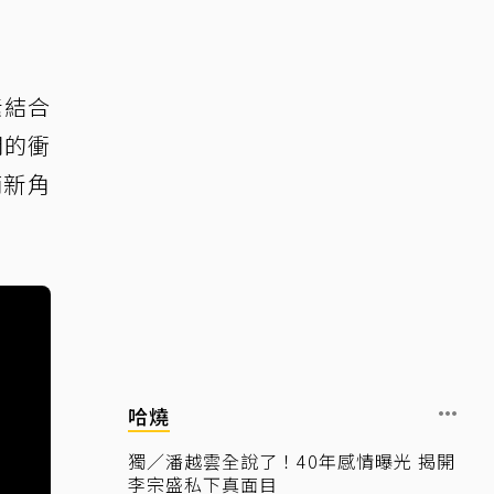
素結合
間的衝
楠新角
哈燒
獨／潘越雲全說了！40年感情曝光 揭開
李宗盛私下真面目