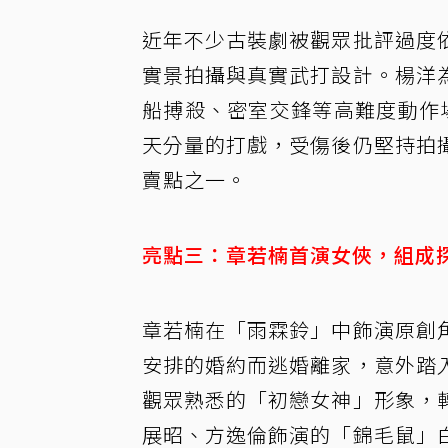
近年不少古裝劇被觀眾批評過度
實景拍攝與真實武打設計。楊洋
船搏殺、密室交鋒等高難度動作
天分量的打戲，受傷後仍堅持拍
賣點之一。
亮點三：章若楠首演女俠，組成
章若楠在「雨霖鈴」中飾演原創
安排的婚約而逃婚離家，意外踏
觀眾熟悉的「初戀女神」形象，
展昭、方逸倫飾演的「錦毛鼠」