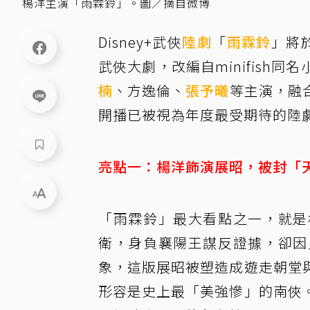
楊洋主演「雨霖鈴」。圖／摘自微博
Disney+武俠
陸劇
「
雨霖鈴
」將
武俠大劇，改編自minifish
楠
、方逸倫、
張予曦
等主演，融
開播已被視為年度最受期待的陸
亮點一：楊洋飾演展昭，被封「
「雨霖鈴」最大看點之一，就是
衛，身負襄陽王謀反證據，卻因
象，這版展昭被塑造成遊走朝堂
形容是史上最「美強慘」的南俠