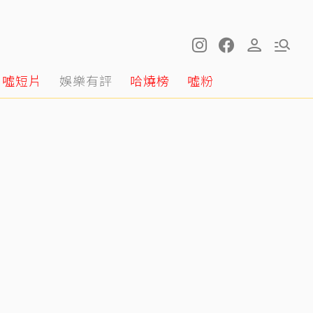
噓短片
娛樂有評
哈燒榜
噓粉