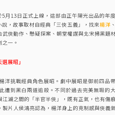
於5月13日正式上線，這部由正午陽光出品的年
同名小說，故事取材自經典「三俠五義」，找來
楊洋
合武俠動作、懸疑探案、朝堂權謀與北宋掃黑題
劇之一。
天選展昭」
楊洋挑戰經典角色展昭。劇中展昭是御前四品
此遭到黑白兩道追殺。不同於過去完美無瑕的
與江湖之間的「半官半俠」，既有正氣，也有傷
。製片人侯鴻亮認為，楊洋身上的克制感與俠義