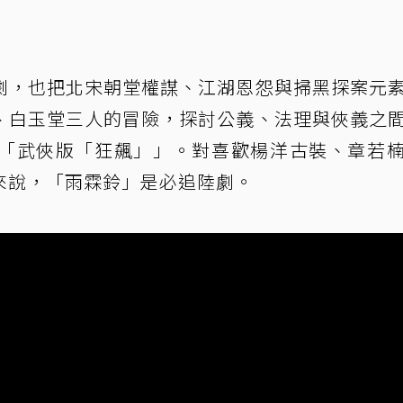
劇，也把北宋朝堂權謀、江湖恩怨與掃黑探案元
、白玉堂三人的冒險，探討公義、法理與俠義之
「武俠版「狂飆」」。對喜歡楊洋古裝、章若
來說，「雨霖鈴」是必追陸劇。