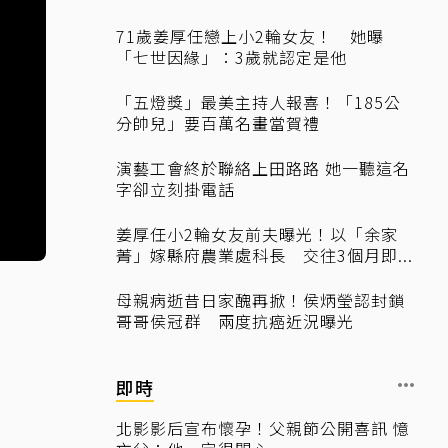
71歲姜厚任戀上小2輪女友！ 她曝
「七世因緣」：3歲就認定是他
「五燈獎」最美主持人報喜！「185公
分帥兒」要百萬名畫當賀禮
演藝工會終於聯絡上田路路 她一聽這名
字卻立刻掛電話
姜厚任小2輪女友前夫曝光！以「余家
菁」嫁縣府農業處科長 交往3個月即...
母親病逝昔日家醜再掀！侯炳瑩認封鎖
哥哥侯冠群 兩度抗癌近況曝光
即時
北影影后宣布懷孕！父親節公開喜訊 憶