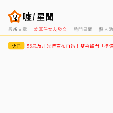
最新文章
姜厚任女友發文
熱門星聞
藝人
56歲及川光博宣布再婚！雙喜臨門「準
快訊