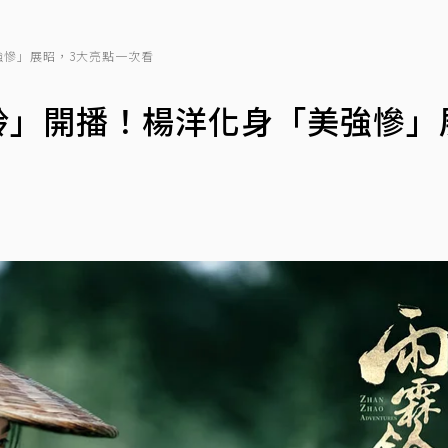
美強慘」展昭，3大亮點一次看
霖鈴」開播！楊洋化身「美強慘」