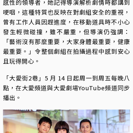
感性的領導者，她記得導演解析劇情時都講到
哽咽，這種特質也反映在對劇組安全的重視，
曾有工作人員因趕進度，在移動道具時不小心
發生輕微碰撞，雖不嚴重，但導演仍強調：
「藝術沒有那麼重要，大家身體最重要，健康
最重要。」令整個劇組在拍攝過程中感到安心
且玩得開心。
「大愛街2巷」5 月 14 日起周一到周五每晚八
點，在大愛頻道與大愛劇場YouTube頻道同步
播出。