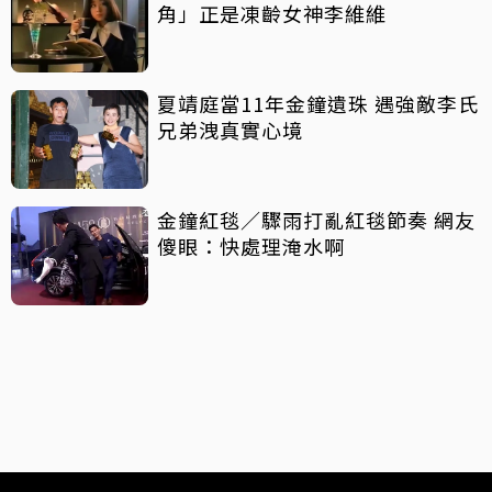
角」正是凍齡女神李維維
夏靖庭當11年金鐘遺珠 遇強敵李氏
兄弟洩真實心境
金鐘紅毯／驟雨打亂紅毯節奏 網友
傻眼：快處理淹水啊