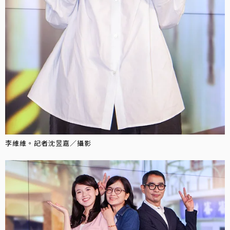
李維維。記者沈昱嘉／攝影