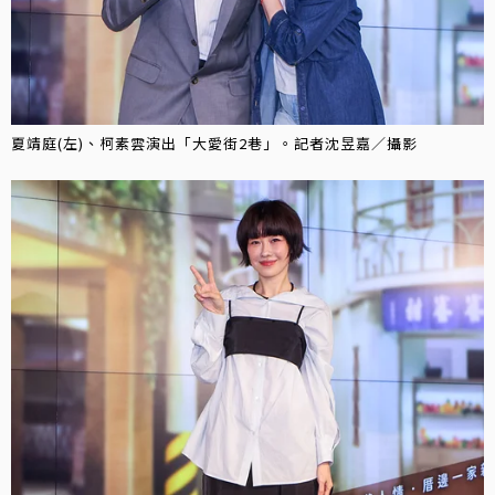
夏靖庭(左)、柯素雲演出「大愛街2巷」。記者沈昱嘉／攝影