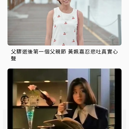
父驟逝後第一個父親節 黃姵嘉忍悲吐真實心
聲