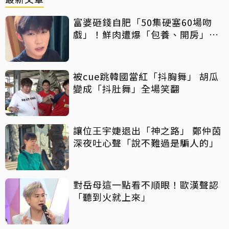
富婆砸錢自肥「50集硬塞60場吻
戲」！鮮肉遭爆「包養、開房」全
說了
被cue跳韓國當紅「抖胸舞」 胡瓜
變成「抖肚舞」全場笑翻
讓位王宇婕退出「神之路」 鄭仲茵
深夜吐心聲「說不難過是騙人的」
對岳母這一點看不順眼！歐漢聲認
「聽到火就上來」