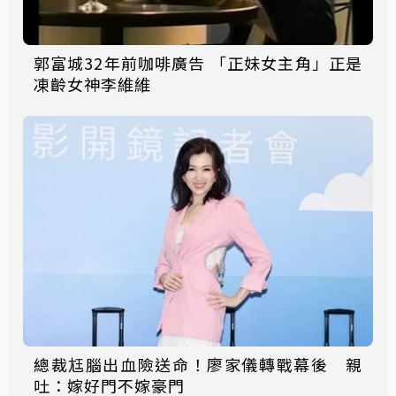
郭富城32年前咖啡廣告 「正妹女主角」正是
凍齡女神李維維
總裁尪腦出血險送命！廖家儀轉戰幕後 親
吐：嫁好門不嫁豪門