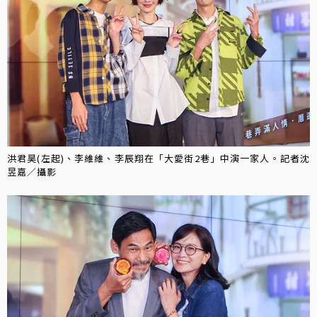
洪君昊(左起)、李維維、李辰翔在「大愛街2巷」中演一家人。記者沈
昱嘉／攝影