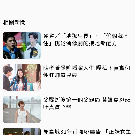
相關新聞
雀雀／「地獄里長」、「偷偷藏不
住」挑戰偶像劇的接地新配方
陳孝萱發糖隱喻人生 曝私下真實個
性狂聊育兒經
父驟逝後第一個父親節 黃姵嘉忍悲
吐真實心聲
郭富城32年前咖啡廣告 「正妹女主