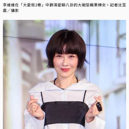
李維維在「大愛街2巷」中飾演愛聊八卦的大砲型職業婦女。記者沈昱
嘉／攝影