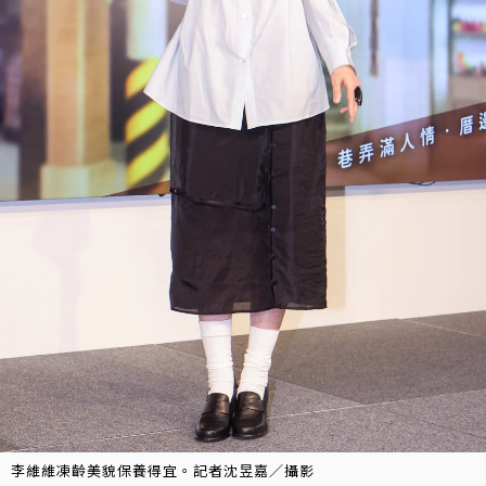
李維維凍齡美貌保養得宜。記者沈昱嘉／攝影