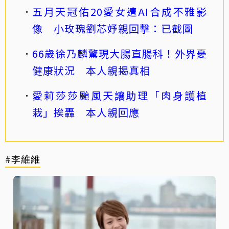
五月天冠佑20愛女遭AI合成不雅影
像 小玫瑰劉芯妤親回擊：已截圖
66歲徐乃麟驚現大腸直腸科！外界憂
健康狀況 本人親揭真相
愛莉莎莎颱風天讓助理「肉身護植
栽」挨轟 本人親回應
#李維維