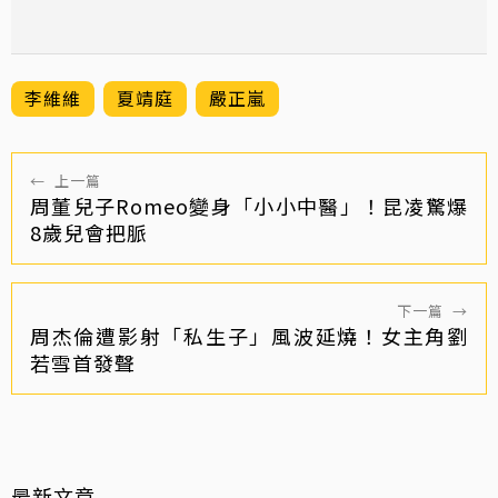
李維維
夏靖庭
嚴正嵐
←
上一篇
周董兒子Romeo變身「小小中醫」！昆凌驚爆
8歲兒會把脈
下一篇
→
周杰倫遭影射「私生子」風波延燒！女主角劉
若雪首發聲
最新文章