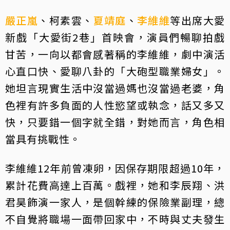
嚴正嵐
、柯素雲、
夏靖庭
、
李維維
等出席大愛
新戲「大愛街2巷」首映會，演員們暢聊拍戲
甘苦，一向以都會感著稱的李維維，劇中演活
心直口快、愛聊八卦的「大砲型職業婦女」。
她坦言現實生活中沒當過媽也沒當過老婆，角
色裡有許多負面的人性慾望或執念，話又多又
快，只要錯一個字就全錯，對她而言，角色相
當具有挑戰性。
李維維12年前曾凍卵，因保存期限超過10年，
累計花費高達上百萬。戲裡，她和李辰翔、洪
君昊飾演一家人，是個幹練的保險業副理，總
不自覺將職場一面帶回家中，不時與丈夫發生