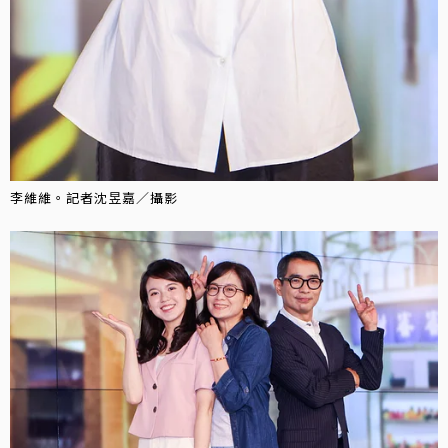
李維維。記者沈昱嘉／攝影