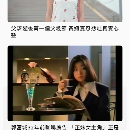
父驟逝後第一個父親節 黃姵嘉忍悲吐真實心
聲
郭富城32年前咖啡廣告 「正妹女主角」正是