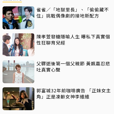
雀雀／「地獄里長」、「偷偷藏不
住」挑戰偶像劇的接地新配方
陳孝萱發糖隱喻人生 曝私下真實個
性狂聊育兒經
父驟逝後第一個父親節 黃姵嘉忍悲
吐真實心聲
郭富城32年前咖啡廣告 「正妹女主
角」正是凍齡女神李維維