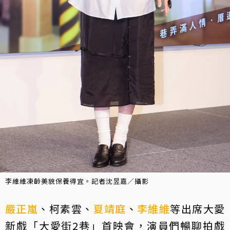
李維維凍齡美貌保養得宜。記者沈昱嘉／攝影
嚴正嵐
、柯素雲、
夏靖庭
、
李維維
等出席大愛
新戲「大愛街2巷」首映會，演員們暢聊拍戲