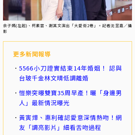
余子嫣(左起)、柯素雲、謝其文演出「大愛街2巷」。記者沈昱嘉／攝
影
更多新聞報導
5566小刀證實結束14年婚姻！ 認與
台玻千金林文晴低調離婚
愷樂突曝雙寶35周早產！曬「身邊男
人」最新情況曝光
黃寅燁、惠利確認愛意深情熱吻！網
友「調亮影片」細看舌吻過程