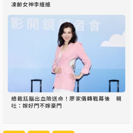
凍齡女神李維維
總裁尪腦出血險送命！廖家儀轉戰幕後 親
吐：嫁好門不嫁豪門