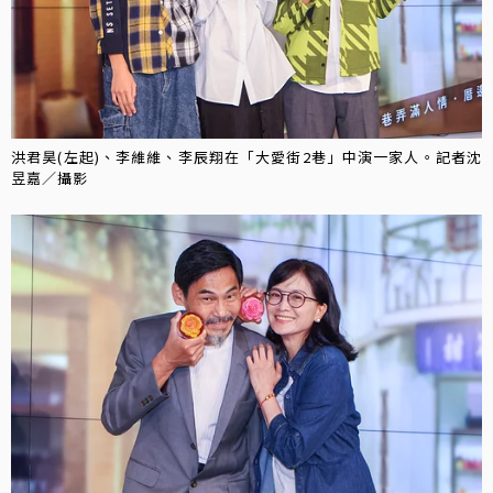
洪君昊(左起)、李維維、李辰翔在「大愛街2巷」中演一家人。記者沈
昱嘉／攝影