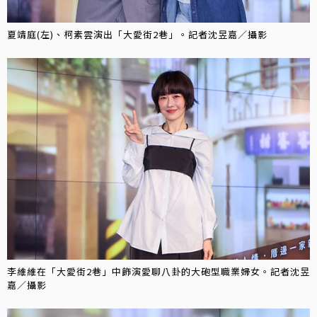
夏靖庭(左)、柯素雲演出「大愛街2巷」。記者沈昱嘉／攝影
李維維在「大愛街2巷」中飾演愛聊八卦的大砲型職業婦女。記者沈昱
嘉／攝影