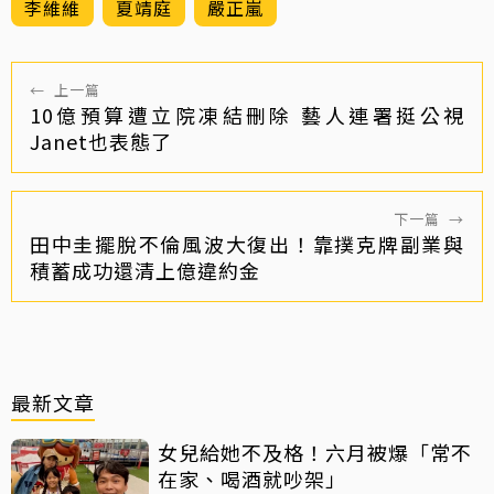
李維維
夏靖庭
嚴正嵐
←
上一篇
10億預算遭立院凍結刪除 藝人連署挺公視
Janet也表態了
下一篇
→
田中圭擺脫不倫風波大復出！靠撲克牌副業與
積蓄成功還清上億違約金
最新文章
女兒給她不及格！六月被爆「常不
在家、喝酒就吵架」