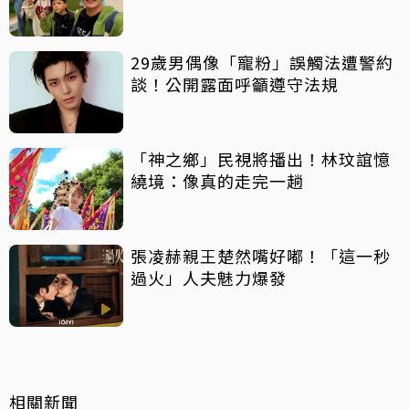
29歲男偶像「寵粉」誤觸法遭警約
談！公開露面呼籲遵守法規
「神之鄉」民視將播出！林玟誼憶
繞境：像真的走完一趟
張凌赫親王楚然嘴好嘟！「這一秒
過火」人夫魅力爆發
相關新聞