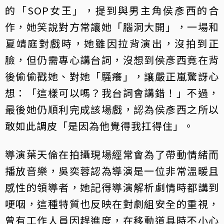
的「SOP女王」，提到與男主角侯彥西的合
作，她笑說對方常讓她「腦洞大開」，一場和
夏靖庭對戲時，她雖因拉背演出，沒拍到正
臉，但仍需專心講台詞，沒想到侯彥西竟在背
後偷偷戳她、對她「騷癢」，讓嚴正嵐驚訝心
想：「這樣可以嗎？我台詞會講錯！」不過，
最後她仍順利完成該場戲，認為侯彥西之所以
敢如此調皮「是因為他覺得我扛得住」。
導演葉天倫在拍攝現場經常會為了帶動情緒而
播放音樂，吳奕蓉認為導演是一位非常溫暖且
感性的領導者，她記得導演解析劇情時都講到
哽咽，這種特質也反映在對劇組安全的重視，
曾有工作人員因趕進度，在移動道具時不小心