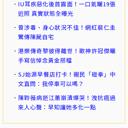
IU耳疾惡化後首露面！一口氣曬19張
近照 真實狀態全曝光
曾涉毒、身心狀況不佳！網紅裴仁圭
驚傳陳屍自宅
港樂傳奇黎彼得離世！歌神許冠傑曬
手寫信悼念黃金搭檔
SJ始源早餐店打卡！親民「碰拳」中
文直問：我停車可以嗎？
陳聆薇病逝江蕙崩潰爆哭！洩抗癌過
來人心聲：早知讓她多化一點