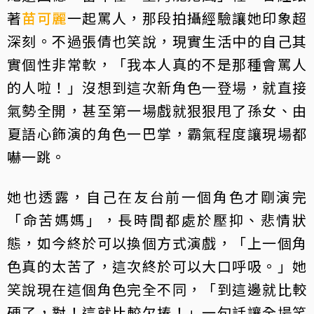
著
苗可麗
一起罵人，那段拍攝經驗讓她印象超
深刻。不過張倩也笑說，現實生活中的自己其
實個性非常軟，「我本人真的不是那種會罵人
的人啦！」沒想到這次新角色一登場，就直接
氣勢全開，甚至第一場戲就狠狠甩了孫女、由
夏語心飾演的角色一巴掌，霸氣程度讓現場都
嚇一跳。
她也透露，自己在友台前一個角色才剛演完
「命苦媽媽」，長時間都處於壓抑、悲情狀
態，如今終於可以換個方式演戲，「上一個角
色真的太苦了，這次終於可以大口呼吸。」她
笑說現在這個角色完全不同，「到這邊就比較
硬了，對！這就比較欠揍！」一句話讓全場笑