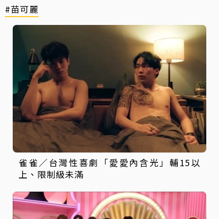
#苗可麗
雀雀／台灣性喜劇「愛愛內含光」輔15以
上、限制級未滿