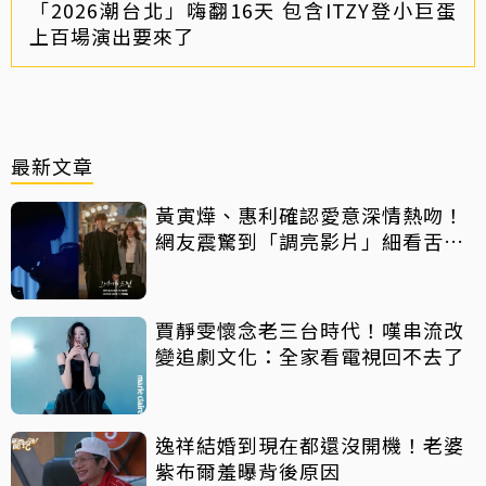
「2026潮台北」嗨翻16天 包含ITZY登小巨蛋
上百場演出要來了
最新文章
黃寅燁、惠利確認愛意深情熱吻！
網友震驚到「調亮影片」細看舌吻
過程
賈靜雯懷念老三台時代！嘆串流改
變追劇文化：全家看電視回不去了
逸祥結婚到現在都還沒開機！老婆
紫布爾羞曝背後原因