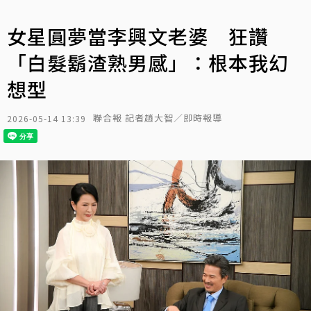
女星圓夢當李興文老婆 狂讚
「白髮鬍渣熟男感」：根本我幻
想型
聯合報 記者趙大智／即時報導
2026-05-14 13:39