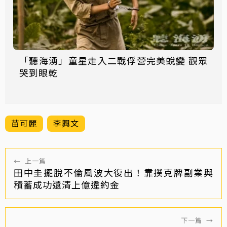
「聽海湧」童星走入二戰俘營完美蛻變 觀眾
哭到眼乾
苗可麗
李興文
←
上一篇
田中圭擺脫不倫風波大復出！靠撲克牌副業與
積蓄成功還清上億違約金
下一篇
→