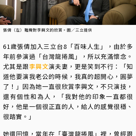
張倩（左）難掩對李興文的欣賞。圖／三立提供
61歲張倩加入三立台8「百味人生」，由於多
年前參演過「台灣龍捲風」，所以充滿懷念。
尤其是跟
李興文
演夫妻，更是笑到不行：「知
道他要演我老公的時候，我真的超開心，圓夢
了！」因為她一直很欣賞李興文，不只演技，
還有個性和為人，「我對他的印象一直都很
好，他是一個很正直的人，給人的感覺很穩、
很踏實。」
她還回憶，當年在「臺灣龍捲風」裡，曾經跟