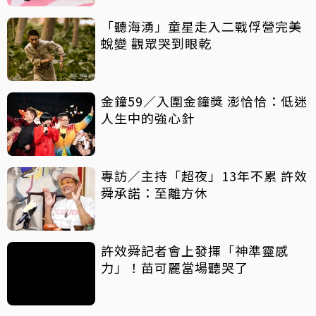
「聽海湧」童星走入二戰俘營完美
蛻變 觀眾哭到眼乾
金鐘59／入圍金鐘獎 澎恰恰：低迷
人生中的強心針
專訪／主持「超夜」13年不累 許效
舜承諾：至離方休
許效舜記者會上發揮「神準靈感
力」！苗可麗當場聽哭了