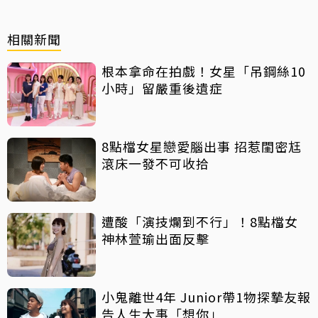
相關新聞
根本拿命在拍戲！女星「吊鋼絲10
小時」留嚴重後遺症
8點檔女星戀愛腦出事 招惹閨密尪
滾床一發不可收拾
遭酸「演技爛到不行」！8點檔女
神林萱瑜出面反擊
小鬼離世4年 Junior帶1物探摯友報
告人生大事「想你」