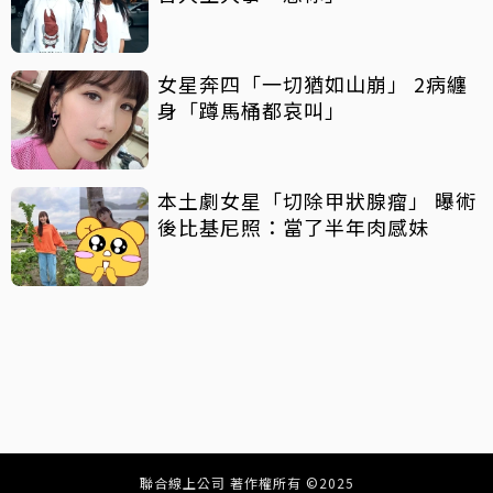
女星奔四「一切猶如山崩」 2病纏
身「蹲馬桶都哀叫」
本土劇女星「切除甲狀腺瘤」 曝術
後比基尼照：當了半年肉感妹
聯合線上公司 著作權所有 ©2025