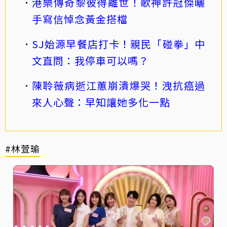
港樂傳奇黎彼得離世！歌神許冠傑曬
手寫信悼念黃金搭檔
SJ始源早餐店打卡！親民「碰拳」中
文直問：我停車可以嗎？
陳聆薇病逝江蕙崩潰爆哭！洩抗癌過
來人心聲：早知讓她多化一點
#林萱瑜