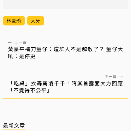
林萱瑜
大牙
←
上一篇
黃豪平補刀董仔：這群人不是解散了？ 董仔大
吼：是停更
下一篇
→
「吃桌」挨轟霸凌千千！隋棠首露面大方回應
「不覺得不公平」
最新文章