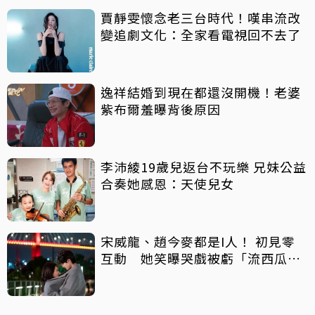
賈靜雯懷念老三台時代！嘆串流改
變追劇文化：全家看電視回不去了
逸祥結婚到現在都還沒開機！老婆
紫布爾羞曝背後原因
李沛綾19歲兒返台不玩樂 兄妹公益
合奏她感恩：天使兒女
宋威龍、趙今麥都是I人！ 初見零
互動 她笑曝哭戲被虧「流西瓜
汁」