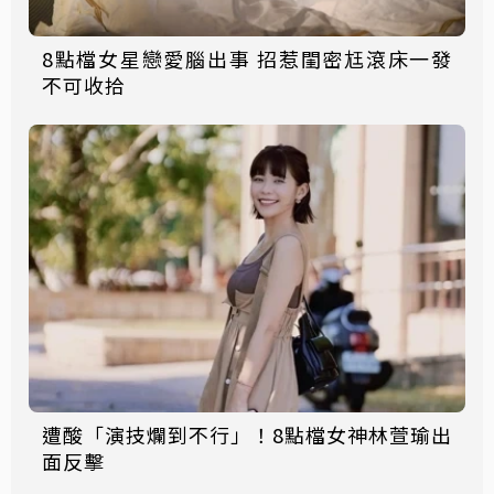
8點檔女星戀愛腦出事 招惹閨密尪滾床一發
不可收拾
遭酸「演技爛到不行」！8點檔女神林萱瑜出
面反擊