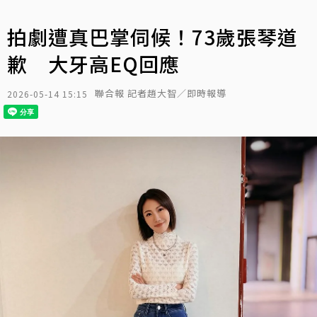
拍劇遭真巴掌伺候！73歲張琴道
歉 大牙高EQ回應
聯合報 記者趙大智／即時報導
2026-05-14 15:15