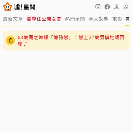
最新文章
姜厚任公開女友
熱門星聞
藝人動態
電影
電
逸祥結婚到現在都還沒開機！老婆紫布爾羞曝背
後原因
63歲關之琳爆「嬤孫戀」！戀上27歲男模她親回
應了