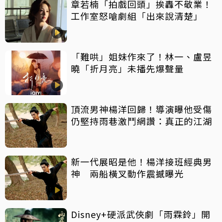
章若楠「拍戲回頭」挨轟不敬業！
工作室怒嗆劇組「出來說清楚」
「難哄」姐妹作來了！林一、盧昱
曉「折月亮」未播先爆聲量
頂流男神楊洋回歸！導演曝他受傷
仍堅持雨巷激鬥網讚：真正的江湖
新一代展昭是他！楊洋接班經典男
神 兩船橫叉動作震撼曝光
Disney+硬派武俠劇「雨霖鈴」開