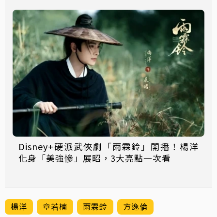
Disney+硬派武俠劇「雨霖鈴」開播！楊洋
化身「美強慘」展昭，3大亮點一次看
楊洋
章若楠
雨霖鈴
方逸倫