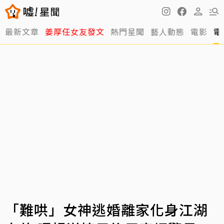
最新文章
姜厚任女友發文
熱門星聞
藝人動態
電影
電
「難哄」女神逃婚離家化身江湖