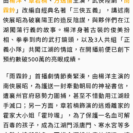
由
楊洋
、
章若楠
、
方逸倫
主演，武俠陸劇「
雨
霖鈴
」改編自經典名著「三俠五義」，講述南
俠展昭為破襄陽王的造反陰謀，與夥伴們在江
湖闖蕩行義的故事。楊洋身著古裝的俊美扮
相、拳拳到肉的武打鏡頭，以及3人共組「正
義小隊」共闖江湖的情誼，在開播前便已創下
預約數破500萬的亮眼成績。
「雨霖鈴」首播劇情節奏緊湊，由楊洋主演的
南俠展昭，為護送一封牽動朝局的神祕書信，
遭襄州官府惡勢力圍捕，甚至不惜動用江湖殺
手滅口；另一方面，章若楠飾演的逃婚離家的
霍家大小姐「霍玲瓏」，為了保護一名血可解
百毒的孩子，成為江湖門派唐門、寒水宮等多