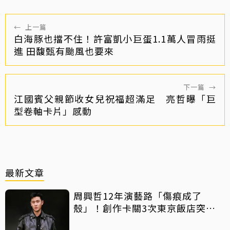
←
上一篇
白海豚也擋不住！許富凱小巨蛋1.1萬人冒雨挺
進 田馥甄有颱風也要來
下一篇
→
江國賓父親節收女兒祝福超滿足 亮哲曝「巨
型卷軸卡片」感動
最新文章
周興哲12年演藝路「傷痕成了
殼」！創作卡關3次東京飯店突找
回靈感