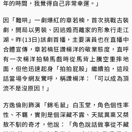
年的時間，我覺得自己非常幸運。」
因「難哄」一劇爆紅的章若楠，首次挑戰古裝
劇，開局以男裝、因逃婚而離家的形象行走江
湖。昨(13日)該劇首播，主要演員也在直播中
合體宣傳，章若楠狂讚楊洋的敬業態度，直呼
有一次楊洋拍騎馬戲時從馬背上騰空重摔地
面，但他迅速起身「拍拍屁股」繼續拍，這段
話當場令網友驚呼，稱讚楊洋：「可以成為頂
流不是沒原因！」
方逸倫則飾演「錦毛鼠」白玉堂，角色個性率
性、不羈，實則是個深藏不露、天賦異稟又桀
敖不馴的奇才，他說：「角色說話做事從不藏