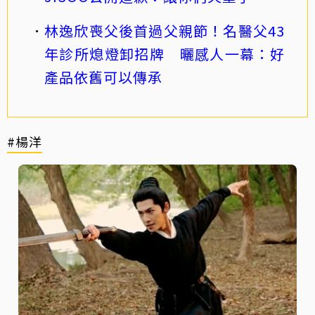
林逸欣喪父後首過父親節！名醫父43
年診所熄燈卸招牌 曬感人一幕：好
產品依舊可以傳承
#楊洋