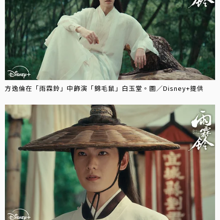
方逸倫在「雨霖鈴」中飾演「錦毛鼠」白玉堂。圖／Disney+提供