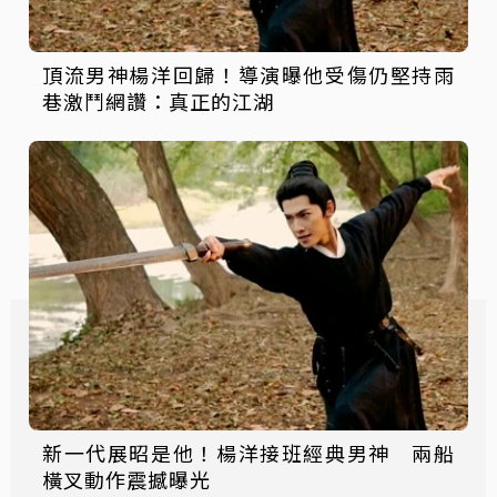
頂流男神楊洋回歸！導演曝他受傷仍堅持雨
巷激鬥網讚：真正的江湖
新一代展昭是他！楊洋接班經典男神 兩船
橫叉動作震撼曝光