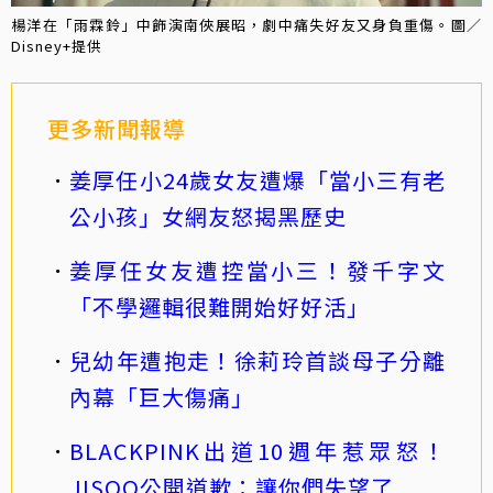
楊洋在「雨霖鈴」中飾演南俠展昭，劇中痛失好友又身負重傷。圖／
Disney+提供
更多新聞報導
姜厚任小24歲女友遭爆「當小三有老
公小孩」女網友怒揭黑歷史
姜厚任女友遭控當小三！發千字文
「不學邏輯很難開始好好活」
兒幼年遭抱走！徐莉玲首談母子分離
內幕「巨大傷痛」
BLACKPINK出道10週年惹眾怒！
JISOO公開道歉：讓你們失望了