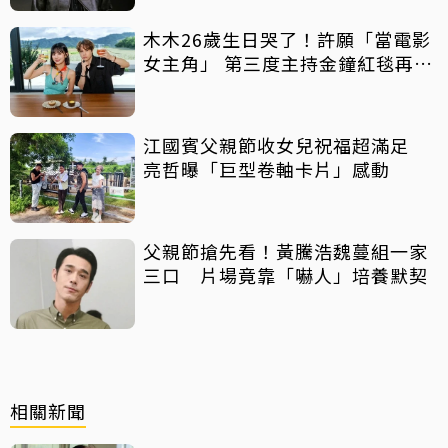
木木26歲生日哭了！許願「當電影
女主角」 第三度主持金鐘紅毯再喊
話
江國賓父親節收女兒祝福超滿足
亮哲曝「巨型卷軸卡片」感動
父親節搶先看！黃騰浩魏蔓組一家
三口 片場竟靠「嚇人」培養默契
相關新聞