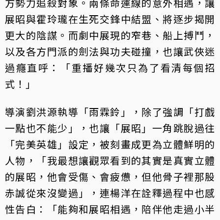
方勢力追殺對象。兩條命運線的意外相遇，讓
展昭與霍玲瓏在生死交鋒中結盟、將逐步揭開
更大的陰謀。而劇中展現的窄巷、船上搏鬥，
以及各方門派的劍法與功夫碰撞，也讓武俠迷
過癮直呼：「重播好幾次只為了看清每個招
式！」
導演劉洪源執導「雨霖鈴」，除了強調「打戲
一點也不能少」，也讓「展昭」一角跳脫過往
「完美英雄」設定，被刻畫成更為立體鮮明的
人物，「我最想讓觀眾看到的其實是真實立體
的展昭，他會受傷、會疲憊，但他骨子裡那股
赤誠從來沒變過」，連楊洋在詮釋過程中也感
性告白：「能夠和展昭相遇，陪伴他走過小半