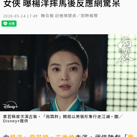
女俠 曝楊洋摔馬後反應網驚呆
聯合報 記者陳慧貞／即時報導
2026-05-14 17:49
章若楠首次演古裝，「雨霖鈴」開局以男裝形象行走江湖。圖／
Disney+提供