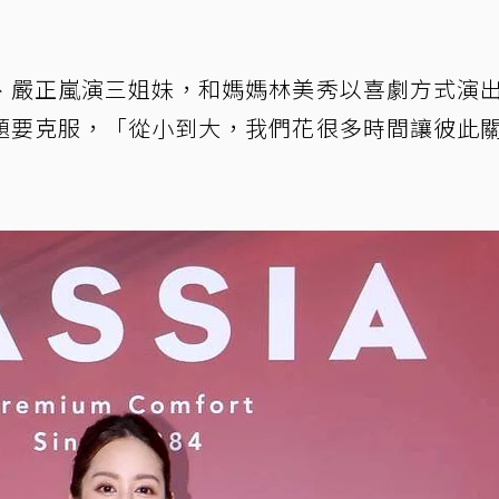
、嚴正嵐演三姐妹，和媽媽林美秀以喜劇方式演
題要克服，「從小到大，我們花很多時間讓彼此