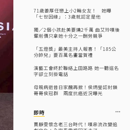
71歲姜厚任戀上小2輪女友！ 她曝
「七世因緣」：3歲就認定是他
獨／2個小孩赴美要燒2千萬 曲艾玲嘆後
輩削價只拿她十分之一酬勞競爭
「五燈獎」最美主持人報喜！「185公
分帥兒」要百萬名畫當賀禮
演藝工會終於聯絡上田路路 她一聽這名
字卻立刻掛電話
母親病逝昔日家醜再掀！侯炳瑩認封鎖
哥哥侯冠群 兩度抗癌近況曝光
即時
賈靜雯懷念老三台時代！嘆串流改變追