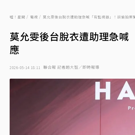
噓！星聞
電視
莫允雯後台脫衣遭助理急喊「有監視器」！談偷拍案
莫允雯後台脫衣遭助理急喊
應
聯合報 記者趙大智／即時報導
2026-05-14 18:11