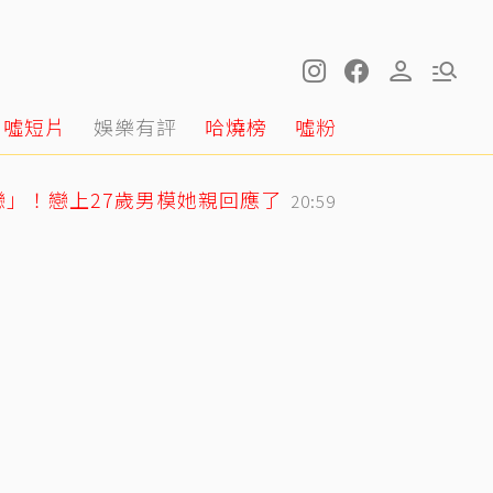
噓短片
娛樂有評
哈燒榜
噓粉
戀」！戀上27歲男模她親回應了
20:59