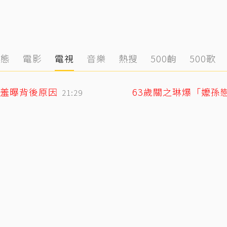
動態
電影
電視
音樂
熱搜
500齣
500歌
羞曝背後原因
63歲關之琳爆「嬤孫
21:29