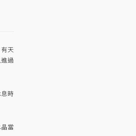
，有天
人進過
休息時
水晶當