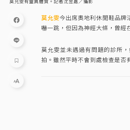
莫允雯有靈異體質。記者沈昱嘉／攝影
莫允雯
今出席奧地利休閒鞋品牌
嚇一跳，但因為神經大條，曾經
莫允雯並未遇過有問題的診所，
拍。雖然平時不會到處檢查是否