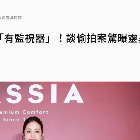
驚曝靈異感應
「有監視器」！談偷拍案驚曝靈