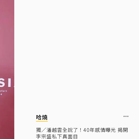
哈燒
獨／潘越雲全說了！40年感情曝光 揭開
李宗盛私下真面目