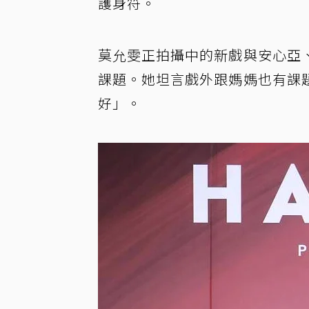
護身符。
莫允雯正拍攝中的新戲與安心亞
課題。她坦言戲外跟媽媽也有課
好」。