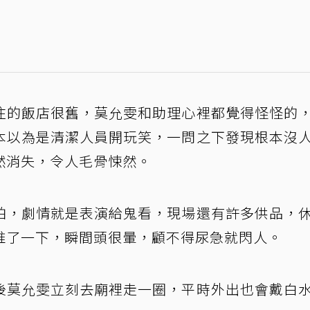
住的飯店很舊，莫允雯和助理心裡都覺得怪怪的
本以為是清潔人員開玩笑，一問之下發現根本沒
然消失，令人毛骨悚然。
拍，劇情就是表演給鬼看，現場還有許多供品，
推了一下，瞬間頭很暈，顧不得尿急就閃人。
後莫允雯立刻去廟裡走一圈，平時外出也會戴白