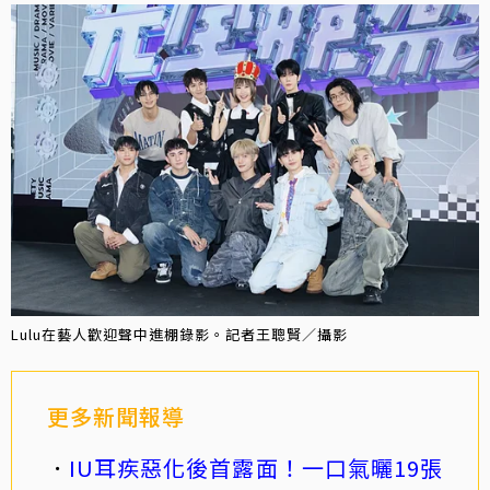
Lulu在藝人歡迎聲中進棚錄影。記者王聰賢／攝影
更多新聞報導
IU耳疾惡化後首露面！一口氣曬19張