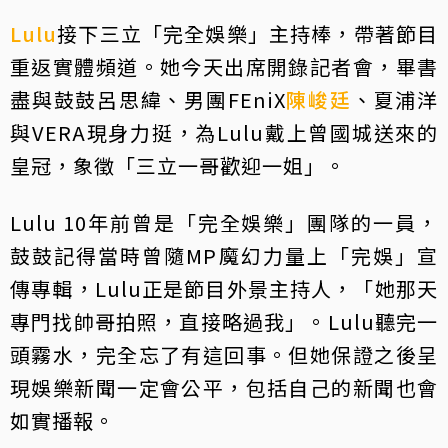
Lulu
接下三立「完全娛樂」主持棒，帶著節目
重返實體頻道。她今天出席開錄記者會，畢書
盡與鼓鼓呂思緯、男團FEniX
陳峻廷
、夏浦洋
與VERA現身力挺，為Lulu戴上曾國城送來的
皇冠，象徵「三立一哥歡迎一姐」。
Lulu 10年前曾是「完全娛樂」團隊的一員，
鼓鼓記得當時曾隨MP魔幻力量上「完娛」宣
傳專輯，Lulu正是節目外景主持人，「她那天
專門找帥哥拍照，直接略過我」。Lulu聽完一
頭霧水，完全忘了有這回事。但她保證之後呈
現娛樂新聞一定會公平，包括自己的新聞也會
如實播報。