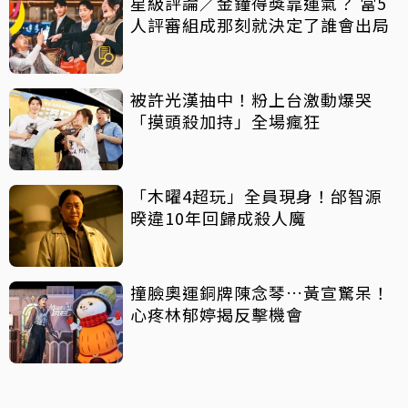
星級評論／金鐘得獎靠運氣？ 當5
人評審組成那刻就決定了誰會出局
被許光漢抽中！粉上台激動爆哭
「摸頭殺加持」全場瘋狂
「木曜4超玩」全員現身！邰智源
暌違10年回歸成殺人魔
撞臉奧運銅牌陳念琴…黃宣驚呆！
心疼林郁婷揭反擊機會