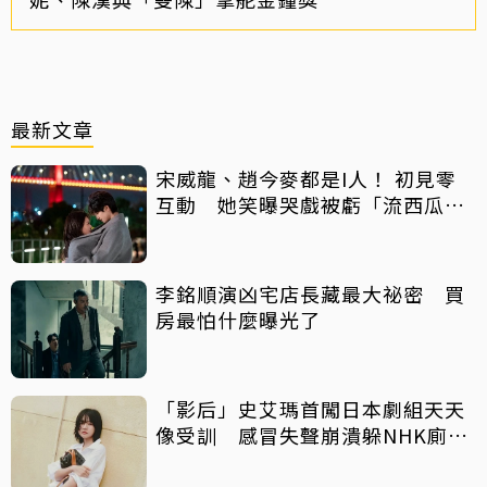
最新文章
宋威龍、趙今麥都是I人！ 初見零
互動 她笑曝哭戲被虧「流西瓜
汁」
李銘順演凶宅店長藏最大祕密 買
房最怕什麼曝光了
「影后」史艾瑪首闖日本劇組天天
像受訓 感冒失聲崩潰躲NHK廁所
痛哭