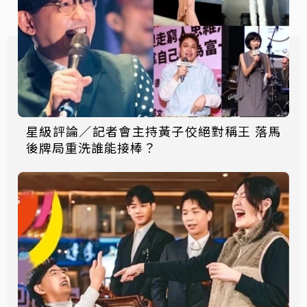
星級評論／記者會主持黃子佼絕對稱王 落馬
後牌局重洗誰能接棒？