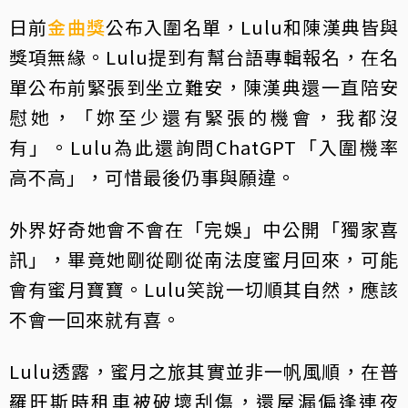
日前
金曲獎
公布入圍名單，Lulu和陳漢典皆與
獎項無緣。Lulu提到有幫台語專輯報名，在名
單公布前緊張到坐立難安，陳漢典還一直陪安
慰她，「妳至少還有緊張的機會，我都沒
有」。Lulu為此還詢問ChatGPT「入圍機率
高不高」，可惜最後仍事與願違。
外界好奇她會不會在「完娛」中公開「獨家喜
訊」，畢竟她剛從剛從南法度蜜月回來，可能
會有蜜月寶寶。Lulu笑說一切順其自然，應該
不會一回來就有喜。
Lulu透露，蜜月之旅其實並非一帆風順，在普
羅旺斯時租車被破壞刮傷，還屋漏偏逢連夜