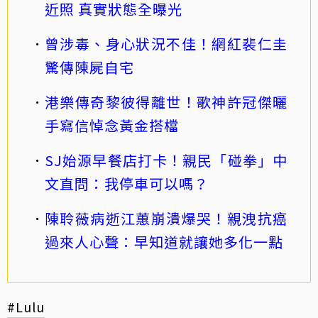
近照 真實狀態全曝光
曾涉毒、身心狀況不佳！網紅裴仁圭
驚傳陳屍自宅
港樂傳奇黎彼得離世！歌神許冠傑曬
手寫信悼念黃金搭檔
SJ始源早餐店打卡！親民「碰拳」中
文直問：我停車可以嗎？
陳聆薇病逝江蕙崩潰爆哭！親洩抗癌
過來人心聲：早知道就讓她多化一點
#Lulu