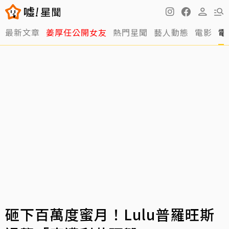
最新文章
姜厚任公開女友
熱門星聞
藝人動態
電影
電
砸下百萬度蜜月！Lulu普羅旺斯