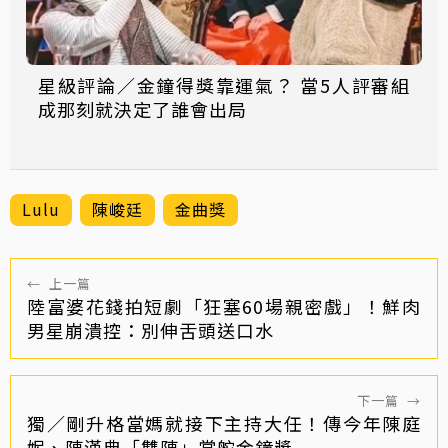
星級評論／金鐘得獎靠運氣？ 當5人評審組
成那刻就決定了誰會出局
Lulu
陳峻廷
金曲獎
←
上一篇
陸富婆花錢拍短劇「狂塞60場親密戲」！鮮肉
男星崩潰控：別伸舌頭送口水
下一篇
→
獨／剛升格當媽就接下主持大任！傳今年陳庭
妮、陳漢典「雙陳」掌舵金鐘獎