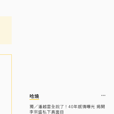
哈燒
獨／潘越雲全說了！40年感情曝光 揭開
李宗盛私下真面目