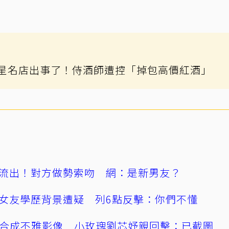
星名店出事了！侍酒師遭控「掉包高價紅酒」
流出！對方做勢索吻 網：是新男友？
女友學歷背景遭疑 列6點反擊：你們不懂
AI合成不雅影像 小玫瑰劉芯妤親回擊：已截圖