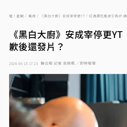
噓！星聞
電視
《黑白大廚》安成宰停更YT！紅酒調包風波引負評 
《黑白大廚》安成宰停更YT
歉後還發片？
聯合報 記者 高婉珮 ／即時報導
2026-05-15 17:23