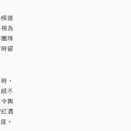
e頻道
界視為
作團隊
暫時留
餐時，
口感不
更令輿
習紅酒
任度。