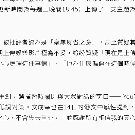
定更新時間為每週三晚間18:45）上傳了一支主題
，被批評者認為是「毫無反省之意」，甚至質疑
期上傳娛樂影片極為不妥，紛紛質疑「現在是上
小心處理這件事情」、「他為什麼偏偏在這個時
創，選擇暫時關閉與大眾對話的窗口—— YouT
低調對策。安成宰也在14日的發文中感性提到
之心，不會失去重心，「並感謝所有相信我的真