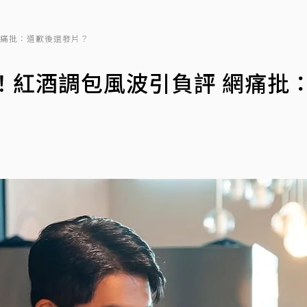
網痛批：道歉後還發片？
！紅酒調包風波引負評 網痛批