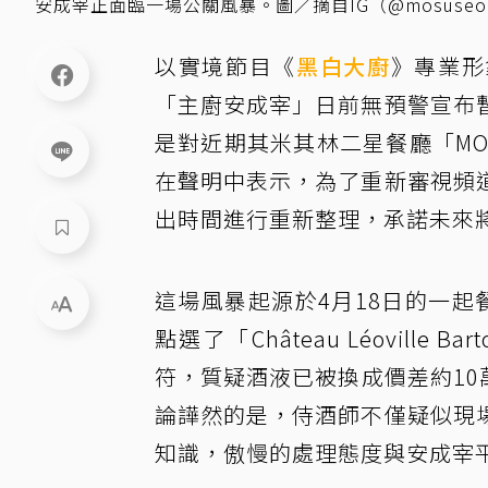
安成宰正面臨一場公關風暴。圖／摘自IG（@mosuseo
以實境節目《
黑白大廚
》專業形
「主廚安成宰」日前無預警宣布
是對近期其米其林二星餐廳「MOS
在聲明中表示，為了重新審視頻
出時間進行重新整理，承諾未來
這場風暴起源於4月18日的一起餐
點選了「Château Léovill
符，質疑酒液已被換成價差約10萬
論譁然的是，侍酒師不僅疑似現
知識，傲慢的處理態度與安成宰