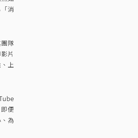
為「消
其團隊
傳影片
候、上
ube
，即便
心、為