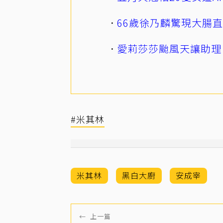
66歲徐乃麟驚現大腸
愛莉莎莎颱風天讓助理
#米其林
米其林
黑白大廚
安成宰
←
上一篇