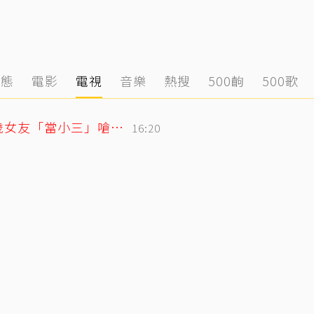
動態
電影
電視
音樂
熱搜
500齣
500歌
姜厚任護愛12點聲明重砲反擊！駁小24歲女友「當小三」嗆：講三小？
16:20