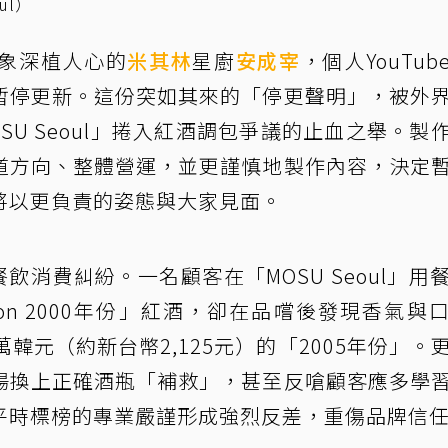
ul）
象深植人心的
米其林
星廚
安成宰
，個人YouTub
暫停更新。這份突如其來的「停更聲明」，被外
U Seoul」捲入紅酒調包爭議的止血之舉。製
道方向、整體營運，並更謹慎地製作內容，決定
將以更負責的姿態與大家見面。
飲消費糾紛。一名顧客在「MOSU Seoul」用
e Barton 2000年份」紅酒，卻在品嚐後發現香氣與
韓元（約新台幣2,125元）的「2005年份」。
場換上正確酒瓶「補救」，甚至反嗆顧客應多學
平時標榜的專業嚴謹形成強烈反差，重傷品牌信