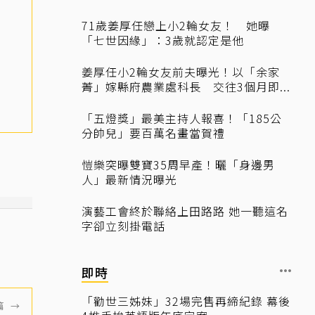
71歲姜厚任戀上小2輪女友！ 她曝
「七世因緣」：3歲就認定是他
姜厚任小2輪女友前夫曝光！以「余家
菁」嫁縣府農業處科長 交往3個月即...
「五燈獎」最美主持人報喜！「185公
分帥兒」要百萬名畫當賀禮
愷樂突曝雙寶35周早產！曬「身邊男
人」最新情況曝光
演藝工會終於聯絡上田路路 她一聽這名
字卻立刻掛電話
即時
「勸世三姊妹」32場完售再締紀錄 幕後
篇
→