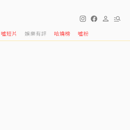
噓短片
娛樂有評
哈燒榜
噓粉