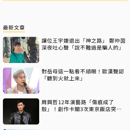
最新文章
讓位王宇婕退出「神之路」 鄭仲茵
深夜吐心聲「說不難過是騙人的」
對岳母這一點看不順眼！歐漢聲認
「聽到火就上來」
周興哲12年演藝路「傷痕成了
殼」！創作卡關3次東京飯店突找
回靈感