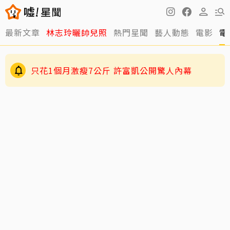
最新文章
林志玲曬帥兒照
熱門星聞
藝人動態
電影
電
只花1個月激瘦7公斤 許富凱公開驚人內幕