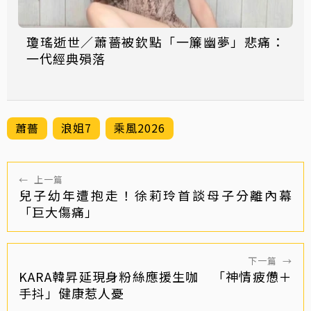
瓊瑤逝世／蕭薔被欽點「一簾幽夢」悲痛：
一代經典殞落
蕭薔
浪姐7
乘風2026
←
上一篇
兒子幼年遭抱走！徐莉玲首談母子分離內幕
「巨大傷痛」
下一篇
→
KARA韓昇延現身粉絲應援生咖 「神情疲憊＋
手抖」健康惹人憂