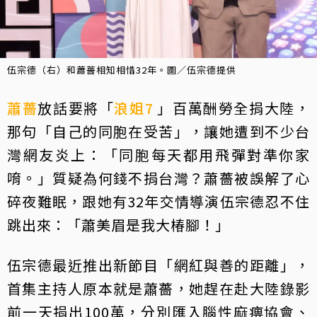
伍宗德（右）和蕭薔相知相惜32年。圖／伍宗德提供
蕭薔
放話要將「
浪姐7
」百萬酬勞全捐大陸，
那句「自己的同胞在受苦」，讓她遭到不少台
灣網友炎上：「同胞每天都用飛彈對準你家
唷。」質疑為何錢不捐台灣？蕭薔被誤解了心
碎夜難眠，跟她有32年交情導演伍宗德忍不住
跳出來：「蕭美眉是我大椿腳！」
伍宗德最近推出新節目「網紅與善的距離」，
首集主持人原本就是蕭薔，她趕在赴大陸錄影
前一天捐出100萬，分別匯入腦性麻痹協會、