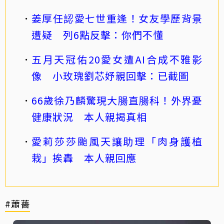
姜厚任認愛七世重逢！女友學歷背景
遭疑 列6點反擊：你們不懂
五月天冠佑20愛女遭AI合成不雅影
像 小玫瑰劉芯妤親回擊：已截圖
66歲徐乃麟驚現大腸直腸科！外界憂
健康狀況 本人親揭真相
愛莉莎莎颱風天讓助理「肉身護植
栽」挨轟 本人親回應
#蕭薔