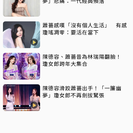
夢」悲痛：一代經典殞落
蕭薔感嘆「沒有個人生活」 有感
瓊瑤凋零：要活在當下
陳德容、蕭薔昔為林瑞陽翻臉！
瓊女郎跨年大集合
陳德容滑跤蕭薔出手！「一簾幽
夢」瓊女郎不再劍拔駑張