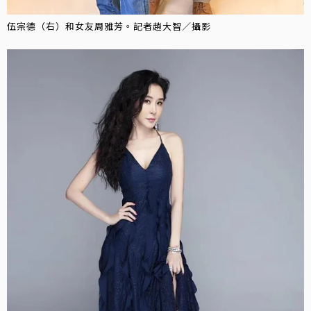
伍宗德（右）和女友周雅芳。記者趙大智／攝影