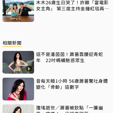
木木26歲生日哭了！許願「當電影
女主角」 第三度主持金鐘紅毯再喊
話
相關新聞
這不是潘茵茵！蕭薔靠腰迎青蛇
年 22吋螞蟻魅惑眾生
昔每天睡1小時 56歲蕭薔驚吐身體
變化「骨齡」這數字
瓊瑤逝世／蕭薔被欽點「一簾幽