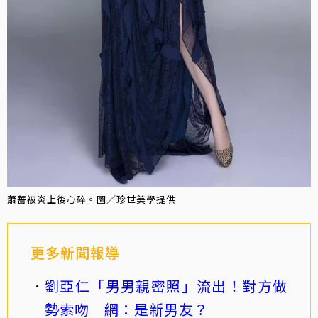
蕭薔被炎上後心碎。圖／珍世美學提供
更多新聞報導
劉亞仁「男男親密照」流出！對方做
勢索吻 網：是新男友？