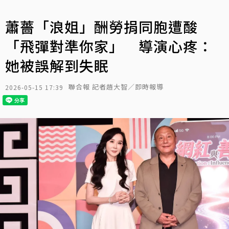
蕭薔「浪姐」酬勞捐同胞遭酸
「飛彈對準你家」 導演心疼：
她被誤解到失眠
聯合報 記者趙大智／即時報導
2026-05-15 17:39