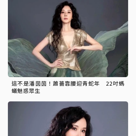
這不是潘茵茵！蕭薔靠腰迎青蛇年 22吋螞
蟻魅惑眾生