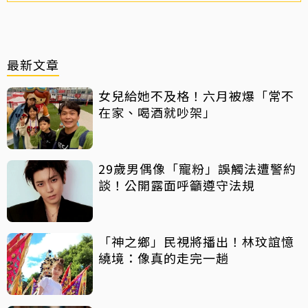
最新文章
女兒給她不及格！六月被爆「常不
在家、喝酒就吵架」
29歲男偶像「寵粉」誤觸法遭警約
談！公開露面呼籲遵守法規
「神之鄉」民視將播出！林玟誼憶
繞境：像真的走完一趟