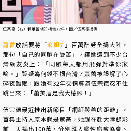
伍宗德（右）和蕭薔相知相惜32年。圖／伍宗德提供
蕭薔
放話要將「
浪姐7
」百萬酬勞全捐大陸，
那句「自己的同胞在受苦」，讓她遭到不少台
灣網友炎上：「同胞每天都用飛彈對準你家
唷。」質疑為何錢不捐台灣？蕭薔被誤解了心
碎夜難眠，跟她有32年交情導演伍宗德忍不住
跳出來：「蕭美眉是我大椿腳！」
伍宗德最近推出新節目「網紅與善的距離」，
首集主持人原本就是蕭薔，她趕在赴大陸錄影
前一天捐出100萬，分別匯入腦性麻痹協會、