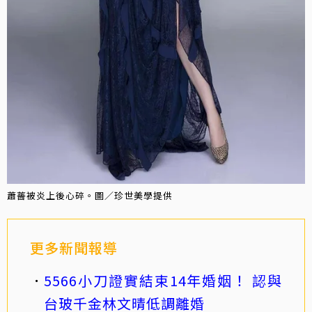
蕭薔被炎上後心碎。圖／珍世美學提供
更多新聞報導
5566小刀證實結束14年婚姻！ 認與
台玻千金林文晴低調離婚