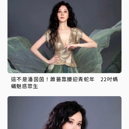
這不是潘茵茵！蕭薔靠腰迎青蛇年 22吋螞
蟻魅惑眾生