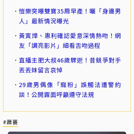
愷樂突曝雙寶35周早產！曬「身邊男
人」最新情況曝光
黃寅燁、惠利確認愛意深情熱吻！網
友「調亮影片」細看舌吻過程
直播主肥大叔46歲驟逝！昔競爭對手
丟丟妹留言哀悼
29歲男偶像「寵粉」誤觸法遭警約
談！公開露面呼籲遵守法規
#蕭薔