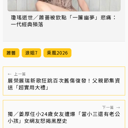
瓊瑤逝世／蕭薔被欽點「一簾幽夢」悲痛：
一代經典殞落
蕭薔
浪姐7
乘風2026
←
上一篇
展榮展瑞新歌狂跳百次舊傷復發！父親節集資
送「超實用大禮」
下一篇
→
獨／姜厚任小24歲女友遭爆「當小三還有老公
小孩」女網友怒揭黑歷史