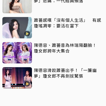
夢」悲痛：一代經典殞落
蕭薔感嘆「沒有個人生活」 有感
瓊瑤凋零：要活在當下
陳德容、蕭薔昔為林瑞陽翻臉！
瓊女郎跨年大集合
陳德容滑跤蕭薔出手！「一簾幽
夢」瓊女郎不再劍拔駑張