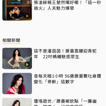
張凌赫親王楚然嘴好嘟！「這一秒
過火」人夫魅力爆發
相關新聞
這不是潘茵茵！蕭薔靠腰迎青蛇
年 22吋螞蟻魅惑眾生
昔每天睡1小時 56歲蕭薔驚吐身體
變化「骨齡」這數字
瓊瑤逝世／蕭薔被欽點「一簾幽