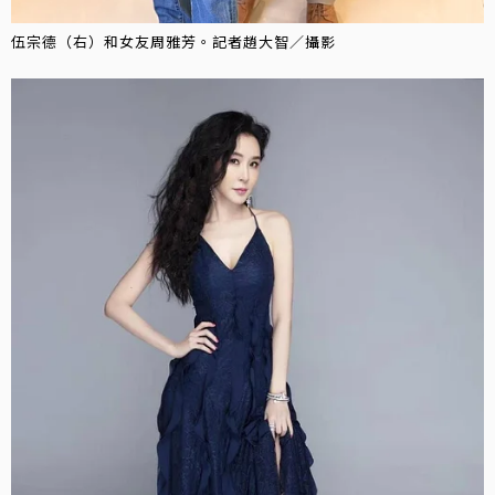
伍宗德（右）和女友周雅芳。記者趙大智／攝影