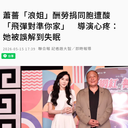
蕭薔「浪姐」酬勞捐同胞遭酸
「飛彈對準你家」 導演心疼：
她被誤解到失眠
聯合報 記者趙大智／即時報導
2026-05-15 17:39