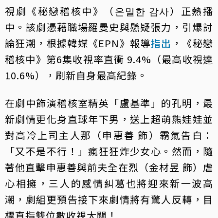
視劇《秘戀稽核中》（은밀한 감사）正熱播
中。該劇憑藉職場羅曼史與懸疑張力，引爆討
論狂潮，根據韓媒《EPN》報導
指出
，《秘戀
稽核中》第6集收視率直衝 9.4%（最高收視達
10.6%），刷新自身最高紀錄。
在劇中飾演稽核室精英「盧基準」的孔明，最
新劇情更化身直球年下男，送上超萌熊娃娃並
對高冷上司主人那（申惠善 飾）霸氣告白：
「又不是不行！」瘋狂狂炸少女心。然而，隨
著他直擊申惠善與前夫全在烈（金材昱 飾）虐
心相擁，三人的感情糾葛也將迎來新一波高
潮，劇組更預告接下來劇情將有驚人反轉，目
標直指雙位數收視大關！