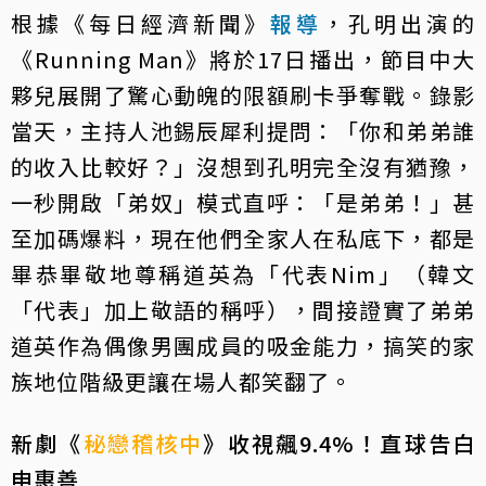
根據《每日經濟新聞》
報導
，孔明出演的
《Running Man》將於17日播出，節目中大
夥兒展開了驚心動魄的限額刷卡爭奪戰。錄影
當天，主持人池錫辰犀利提問：「你和弟弟誰
的收入比較好？」沒想到孔明完全沒有猶豫，
一秒開啟「弟奴」模式直呼：「是弟弟！」甚
至加碼爆料，現在他們全家人在私底下，都是
畢恭畢敬地尊稱道英為「代表Nim」（韓文
「代表」加上敬語的稱呼），間接證實了弟弟
道英作為偶像男團成員的吸金能力，搞笑的家
族地位階級更讓在場人都笑翻了。
新劇《
秘戀稽核中
》收視飆9.4%！直球告白
申惠善