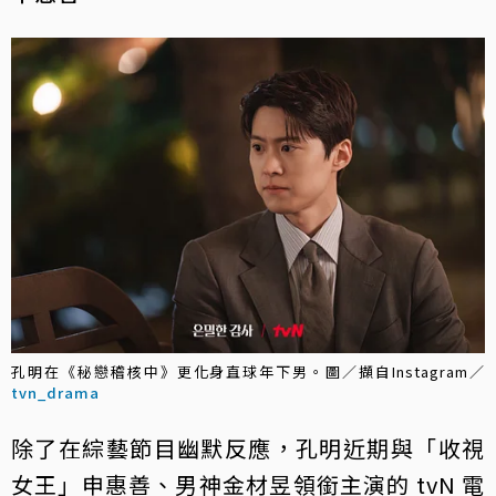
孔明在《秘戀稽核中》更化身直球年下男。圖／擷自Instagram／
tvn_drama
除了在綜藝節目幽默反應，孔明近期與「收視
女王」申惠善、男神金材昱領銜主演的 tvN 電