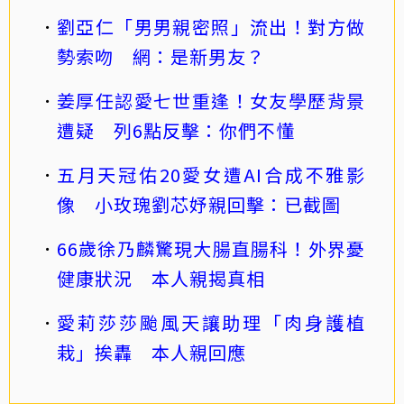
劉亞仁「男男親密照」流出！對方做
勢索吻 網：是新男友？
姜厚任認愛七世重逢！女友學歷背景
遭疑 列6點反擊：你們不懂
五月天冠佑20愛女遭AI合成不雅影
像 小玫瑰劉芯妤親回擊：已截圖
66歲徐乃麟驚現大腸直腸科！外界憂
健康狀況 本人親揭真相
愛莉莎莎颱風天讓助理「肉身護植
栽」挨轟 本人親回應