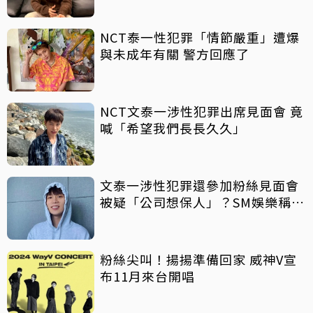
NCT泰一性犯罪「情節嚴重」遭爆
與未成年有關 警方回應了
NCT文泰一涉性犯罪出席見面會 竟
喊「希望我們長長久久」
文泰一涉性犯罪還參加粉絲見面會
被疑「公司想保人」？SM娛樂稱8
月中旬才知情
粉絲尖叫！揚揚準備回家 威神V宣
布11月來台開唱