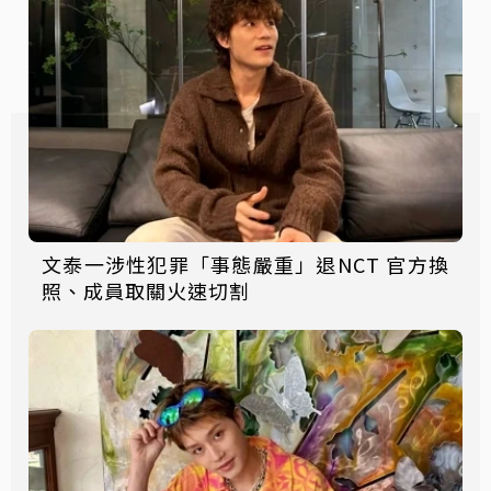
文泰一涉性犯罪「事態嚴重」退NCT 官方換
照、成員取關火速切割