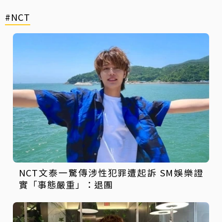
#NCT
NCT文泰一驚傳涉性犯罪遭起訴 SM娛樂證
實「事態嚴重」：退團