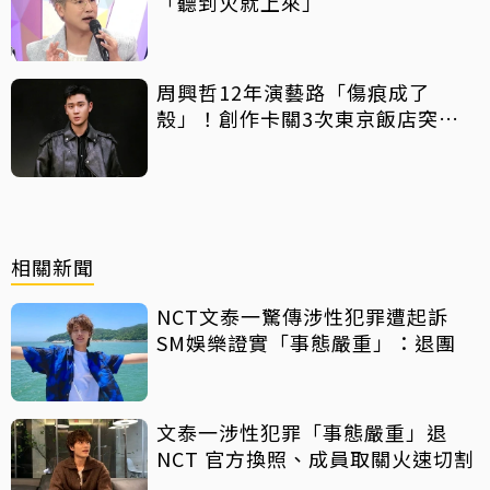
「聽到火就上來」
周興哲12年演藝路「傷痕成了
殼」！創作卡關3次東京飯店突找
回靈感
相關新聞
NCT文泰一驚傳涉性犯罪遭起訴
SM娛樂證實「事態嚴重」：退團
文泰一涉性犯罪「事態嚴重」退
NCT 官方換照、成員取關火速切割