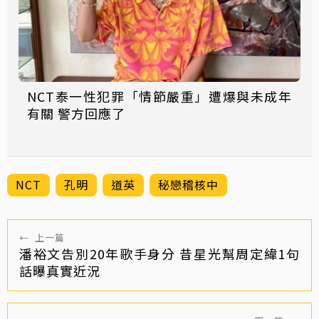
NCT泰一性犯罪「情節嚴重」遭爆與未成年
有關 警方回應了
NCT
孔明
道英
秘戀稽核中
←
上一篇
潘裕文告別20年歌手身分 昔星光幫周定緯1句
話曝真實近況