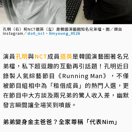
孔明（右）和NCT道英（左）是韓國演藝圈知名兄弟檔。圖／擷自
Instagram／
do0_nct
、
0myoung_0526
演員
孔明
與
NCT
成員
道英
是韓國演藝圈著名兄
弟檔，私下超逗趣的互動再引話題！孔明近日
錄製人氣綜藝節目《Running Man》，不僅
被節目組相中為「租借成員」的熱門人選，更
在節目中大方談及兩兄弟的驚人收入差，幽默
發言瞬間讓全場笑到噴飯。
弟弟變身金主爸爸？全家尊稱「代表Nim」