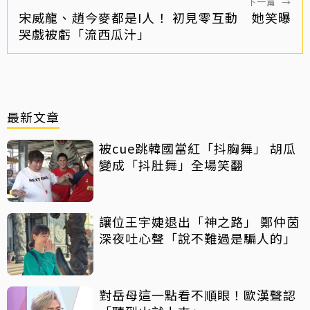
下一篇
→
宋威龍、趙今麥都是I人！ 初見零互動 她笑曝
哭戲被虧「流西瓜汁」
最新文章
被cue跳韓國當紅「抖胸舞」 胡瓜
變成「抖肚舞」全場笑翻
讓位王宇婕退出「神之路」 鄭仲茵
深夜吐心聲「說不難過是騙人的」
對岳母這一點看不順眼！歐漢聲認