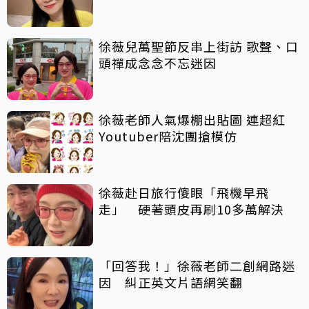
年」
徐薇兒萬聖節反串上街訪 歌聲、口
頭禪成念念不忘迷因
徐薇老師人氣爆棚出貼圖 連超紅
Youtuber陪沈團搶模仿
徐薇赴日旅行傻眼「飛機早飛
走」 硬著頭皮再刷10多萬解決
「回答我！」徐薇老師二創網路迷
因 糾正英文片語網笑翻