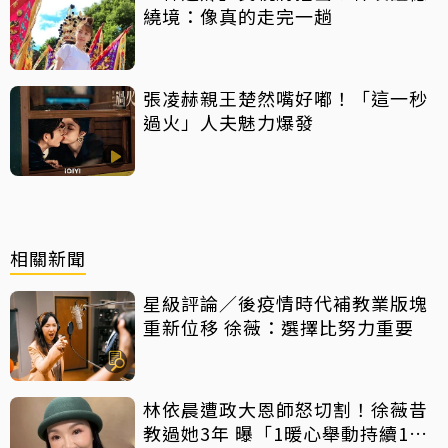
繞境：像真的走完一趟
張凌赫親王楚然嘴好嘟！「這一秒
過火」人夫魅力爆發
相關新聞
星級評論／後疫情時代補教業版塊
重新位移 徐薇：選擇比努力重要
林依晨遭政大恩師怒切割！徐薇昔
教過她3年 曝「1暖心舉動持續18