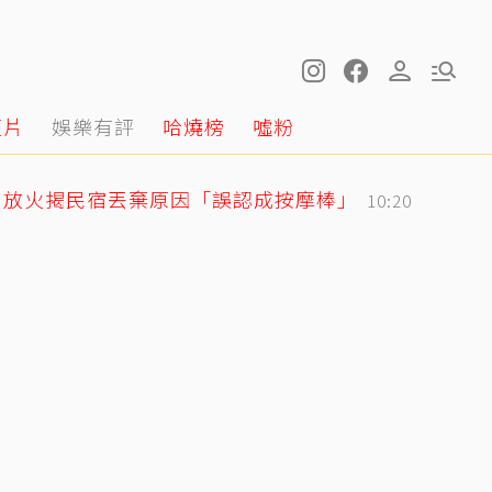
短片
娛樂有評
哈燒榜
噓粉
！放火揭民宿丟棄原因「誤認成按摩棒」
10:20