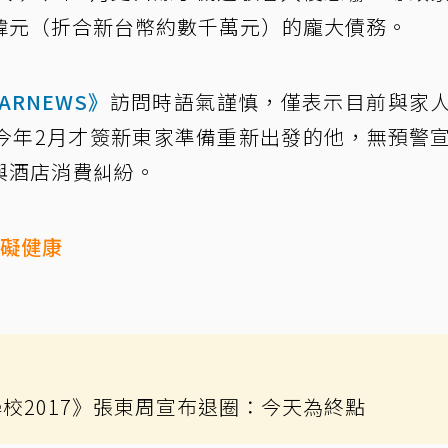
韓元（折合新台幣約數千萬元）的龐大債務。
ARNEWS》
訪問時語氣謹慎，僅表示目前與家
今年2月才簽新東家準備重新出發的他，無預警
與酒店消費糾紛。
有礙健康
校2017》張東周宣布退圈：今天為終點