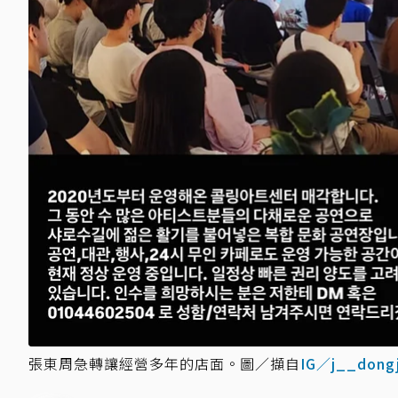
張東周急轉讓經營多年的店面。圖／擷自
IG／j__dong