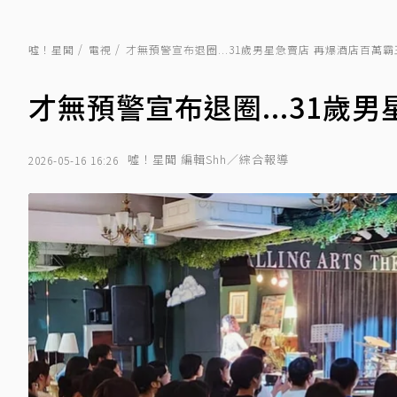
噓！星聞
電視
才無預警宣布退圈...31歲男星急賣店 再爆酒店百萬
才無預警宣布退圈...31歲
噓！星聞 編輯Shh／綜合報導
2026-05-16 16:26