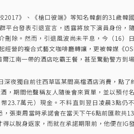
2017》、《槍口彼端》等知名韓劇的31歲韓
社群平台發表引退宣言，透露將放下演員身份，
介刪除。然而，引退風波尚未平息，今（16）
年起經營的複合式藝文咖啡廳轉讓，更被韓媒《OS
首爾江南一帶的酒店吃霸王餐，甚至驚動警方到
日深夜獨自前往西草區某間高檔酒店消費，點了約
）的酒，期間他聲稱友人隨後會來買單，並以預付
台幣23.7萬元）現金。不料直到翌日凌晨3點仍
，張東周當時承諾會在當天下午6點前匯款共13
，才得以脫身返家，而就在承諾期限前，他便在IG