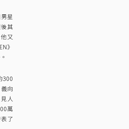
國男星
隨後其
日他又
EN》
場。
300
名義向
不見人
00萬
發表了