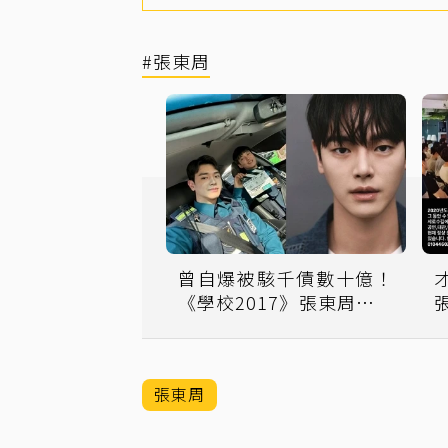
#張東周
曾自爆被駭千債數十億！
《學校2017》張東周清空
IG宣布退圈：今天為終點
張東周