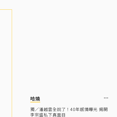
哈燒
獨／潘越雲全說了！40年感情曝光 揭開
李宗盛私下真面目