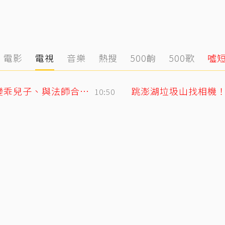
電影
電視
音樂
熱搜
500齣
500歌
噓
GD私下反差萌藏不住！霸總遇大聲公秒變乖兒子、與法師合照掀網暴動
跳澎湖垃圾山找相機
10:50