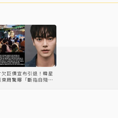
才欠巨債宣布引退！韓星
張東周驚曝「斷指自殘」
駭人行徑官方出手了