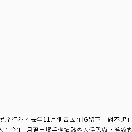
脫序行為。去年11月他曾因在IG留下「對不起
人；今年1月更自爆手機遭駭客入侵恐嚇，導致