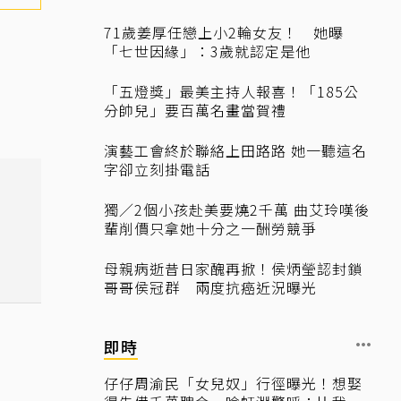
71歲姜厚任戀上小2輪女友！ 她曝
「七世因緣」：3歲就認定是他
「五燈獎」最美主持人報喜！「185公
分帥兒」要百萬名畫當賀禮
演藝工會終於聯絡上田路路 她一聽這名
字卻立刻掛電話
獨／2個小孩赴美要燒2千萬 曲艾玲嘆後
輩削價只拿她十分之一酬勞競爭
母親病逝昔日家醜再掀！侯炳瑩認封鎖
哥哥侯冠群 兩度抗癌近況曝光
即時
仔仔周渝民「女兒奴」行徑曝光！想娶