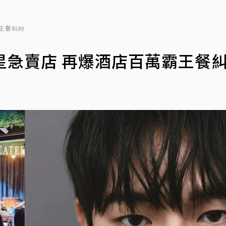
霸王餐糾紛
男星急賣店 再爆酒店百萬霸王餐