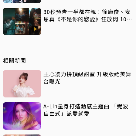
30秒預告一半都在親！徐康俊、安
恩真《不是你的戀愛》狂放閃 10年
長跑吻戲掀熱議
相關新聞
王心凌力拚頂級甜蜜 升級版絕美舞
台曝光
A-Lin量身打造動感主題曲 「妮波
自由式」該愛就愛