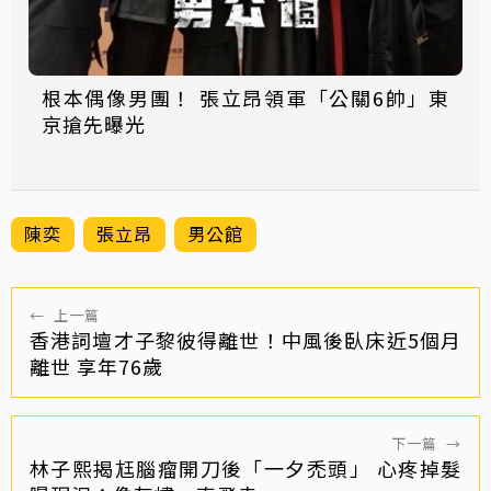
根本偶像男團！ 張立昂領軍「公關6帥」東
京搶先曝光
陳奕
張立昂
男公館
←
上一篇
香港詞壇才子黎彼得離世！中風後臥床近5個月
離世 享年76歲
下一篇
→
林子熙揭尪腦瘤開刀後「一夕禿頭」 心疼掉髮