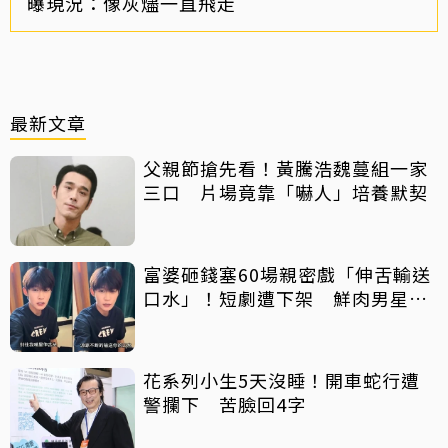
曝現況：像灰燼一直飛走
最新文章
父親節搶先看！黃騰浩魏蔓組一家
三口 片場竟靠「嚇人」培養默契
富婆砸錢塞60場親密戲「伸舌輸送
口水」！短劇遭下架 鮮肉男星吐
心聲：要守住底線
花系列小生5天沒睡！開車蛇行遭
警攔下 苦臉回4字