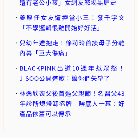
還有老公小孩」女網友怒揭黑歷史
姜厚任女友遭控當小三！發千字文
「不學邏輯很難開始好好活」
兒幼年遭抱走！徐莉玲首談母子分離
內幕「巨大傷痛」
BLACKPINK出道10週年惹眾怒！
JISOO公開道歉：讓你們失望了
林逸欣喪父後首過父親節！名醫父43
年診所熄燈卸招牌 曬感人一幕：好
產品依舊可以傳承