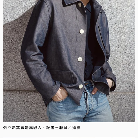
張立昂其實是高敏人。記者王聰賢／攝影