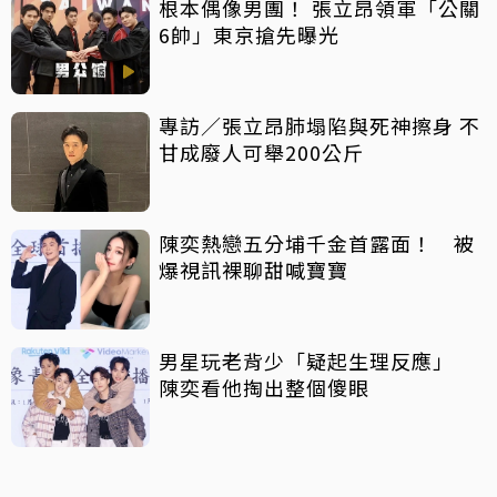
根本偶像男團！ 張立昂領軍「公關
6帥」東京搶先曝光
專訪／張立昂肺塌陷與死神擦身 不
甘成廢人可舉200公斤
陳奕熱戀五分埔千金首露面！ 被
爆視訊裸聊甜喊寶寶
男星玩老背少「疑起生理反應」
陳奕看他掏出整個傻眼