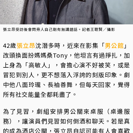
張立昂受訪後會問旁人自己剛有無講錯話。記者王聰賢／攝影
42歲
張立昂
沈潛多時，近來在影集「
男公館
」
改頭換面扮媽媽桑Tony，他坦言有過掙扎，加
上身為「高敏人」，會擔心演不好被笑，或是
冒犯到別人，更不想落入浮誇的刻版印象。劇
中他八面玲瓏、長袖善舞，但每天回家，覺得
所有社交能量全都耗盡了。
為了見習，劇組安排男公關來桌服（桌邊服
務），讓演員們見習如何倒酒和聊天。若是真
的成為酒店公關，張立昂自認可能有人會喜歡