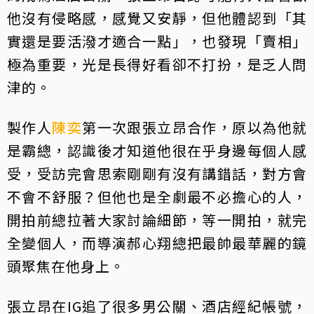
他沒有侵略感，感覺又安靜，但他體認到「其
實還是要活潑才適合一點」，也發現「賣相」
極為重要，光是長得好看卻不打扮，是乏人問
津的。
製作人
陳奕
第一次跟張立昂合作，原以為他就
是霸總，認識後才知道他很在乎身邊每個人感
受，受訪完會思索剛剛有沒有講錯話，對方會
不會不舒服？但他也是全劇最不必擔心的人，
開拍前總拉著大家討論細節，等一開拍，就完
全變個人，而導演郝心翔總把最帥最華麗的鏡
頭聚焦在他身上。
張立昂在IG追了很多男公關、酒店經紀帳號，