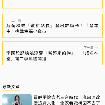
←
上一篇
超萌橘貓「蜜柑站長」發出許願卡！「營業
中」挑戰幸福小夜市
下一篇
→
李國毅怒嗆姚淳耀「當邱家的狗」 「成名在
望」第二季無縫開播
最新文章
賈靜雯懷念老三台時代！嘆串流改
變追劇文化：全家看電視回不去了