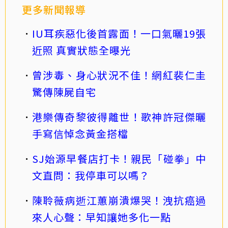
更多新聞報導
IU耳疾惡化後首露面！一口氣曬19張
近照 真實狀態全曝光
曾涉毒、身心狀況不佳！網紅裴仁圭
驚傳陳屍自宅
港樂傳奇黎彼得離世！歌神許冠傑曬
手寫信悼念黃金搭檔
SJ始源早餐店打卡！親民「碰拳」中
文直問：我停車可以嗎？
陳聆薇病逝江蕙崩潰爆哭！洩抗癌過
來人心聲：早知讓她多化一點