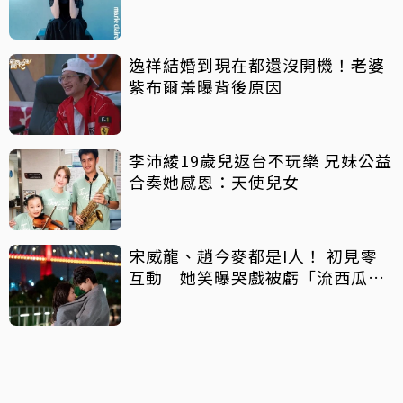
逸祥結婚到現在都還沒開機！老婆
紫布爾羞曝背後原因
李沛綾19歲兒返台不玩樂 兄妹公益
合奏她感恩：天使兒女
宋威龍、趙今麥都是I人！ 初見零
互動 她笑曝哭戲被虧「流西瓜
汁」