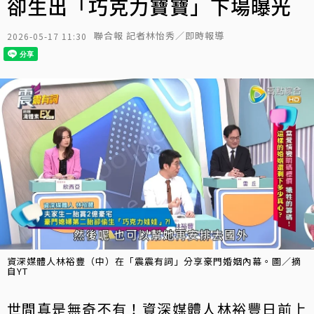
卻生出「巧克力寶寶」下場曝光
聯合報 記者林怡秀／即時報導
2026-05-17 11:30
資深媒體人林裕豐（中）在「震震有詞」分享豪門婚姻內幕。圖／摘
自YT
世間真是無奇不有！資深媒體人林裕豐日前上