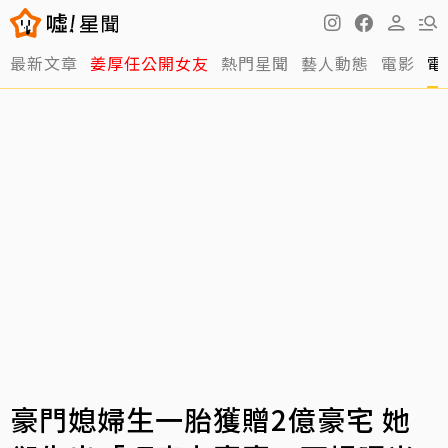
最新文章
姜厚任公開女友
熱門星聞
藝人動態
電影
電
豪門媳婦生一胎獲贈2億豪宅 她