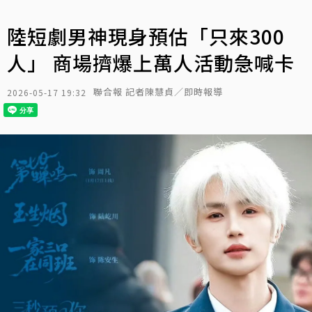
陸短劇男神現身預估「只來300
人」 商場擠爆上萬人活動急喊卡
聯合報 記者陳慧貞／即時報導
2026-05-17 19:32