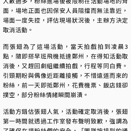
人數過多，粉絲進場後被限制在活動場地的背
面，場地正面也因保安人員阻擋而無法靠近，
場面一度失控，評估現場狀況後，主辦方決定
取消活動。
而張翅為了這場活動，當天拍戲拍到凌晨3
點，隨即搭早班飛機抵達鄭州，在得知活動取
消後，又趕回劇組繼續拍戲，行程等同白費。
引頸期盼與偶像近距離接觸，不惜遠道而來的
粉絲，前一天即抵鄭州，花費機票、飯店錢卻
撲空，部分粉絲情緒瞬間崩潰。
活動方錯估張翅人氣，活動確定取消後，張翅
第一時間就透過工作室發布聲明致歉，強調為
了確保在場粉絲們的安全，「團隊按接到的通