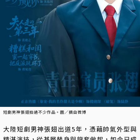
短劇男神張翅拍過不少作品。圖／摘自微博
大陸短劇男神張翅出道5年，憑藉帥氣外型與
精湛演技，從基層替身與龍套做起，如今已成