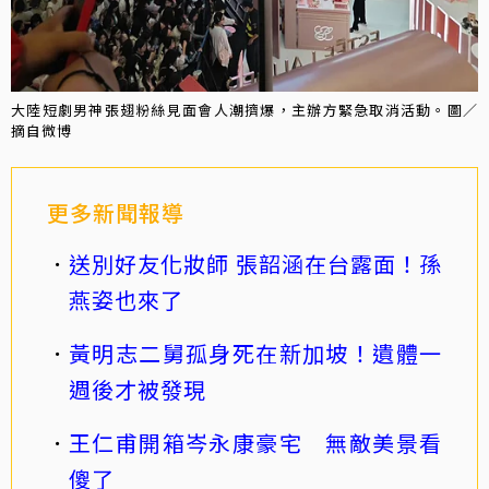
大陸短劇男神張翅粉絲見面會人潮擠爆，主辦方緊急取消活動。圖／
摘自微博
更多新聞報導
送別好友化妝師 張韶涵在台露面！孫
燕姿也來了
黃明志二舅孤身死在新加坡！遺體一
週後才被發現
王仁甫開箱岑永康豪宅 無敵美景看
傻了