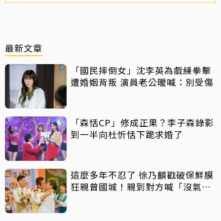
最新文章
「國民摔倒女」沈李英為戲練拳擊
遭婚姻背叛 演員老公暖喊：別受傷
「森恬CP」修成正果？李子森錄影
到一半向杜忻恬下跪求婚了
這麼多年不忍了 徐乃麟戳破保鮮膜
狂親曾國城！親到對方喊「沒氣
了」