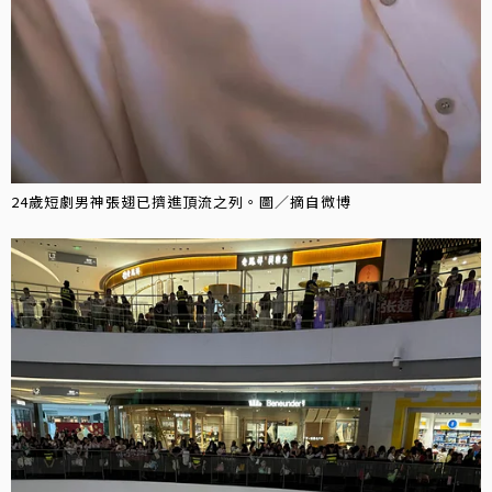
24歲短劇男神張翅已擠進頂流之列。圖／摘自微博