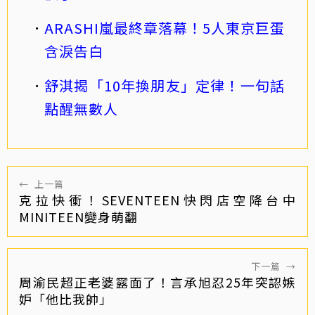
ARASHI嵐最終章落幕！5人東京巨蛋
含淚告白
舒淇揭「10年換朋友」定律！一句話
點醒無數人
←
上一篇
克拉快衝！SEVENTEEN快閃店空降台中
MINITEEN變身萌翻
下一篇
→
周渝民超正老婆露面了！言承旭忍25年突認嫉
妒「他比我帥」