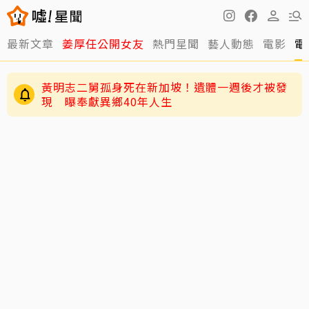
最新文章
姜厚任公開女友
熱門星聞
藝人動態
電影
電
黃明志二舅孤身死在新加坡！遺體一週後才被發
現 曝奉獻異鄉40年人生
獨／韓女嫌台男「很臭」掀熱議！唐綺陽砸百萬
推香水一句話替台男平反