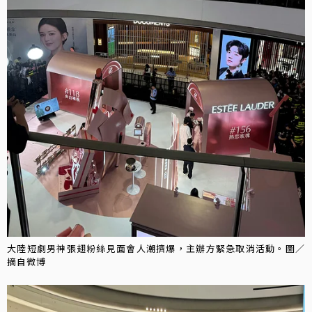
大陸短劇男神張翅粉絲見面會人潮擠爆，主辦方緊急取消活動。圖／
摘自微博