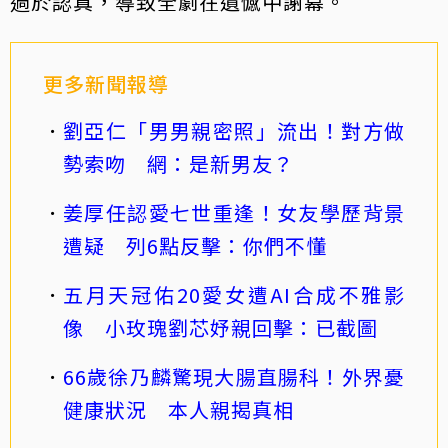
過於認真，導致全劇在遺憾中謝幕。
更多新聞報導
劉亞仁「男男親密照」流出！對方做
勢索吻 網：是新男友？
姜厚任認愛七世重逢！女友學歷背景
遭疑 列6點反擊：你們不懂
五月天冠佑20愛女遭AI合成不雅影
像 小玫瑰劉芯妤親回擊：已截圖
66歲徐乃麟驚現大腸直腸科！外界憂
健康狀況 本人親揭真相