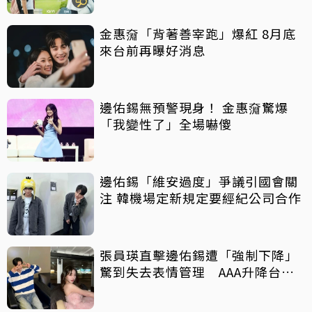
金惠奫「背著善宰跑」爆紅 8月底
來台前再曝好消息
邊佑錫無預警現身！ 金惠奫驚爆
「我變性了」全場嚇傻
邊佑錫「維安過度」爭議引國會關
注 韓機場定新規定要經紀公司合作
張員瑛直擊邊佑錫遭「強制下降」
驚到失去表情管理 AAA升降台事
故2人反應網笑翻