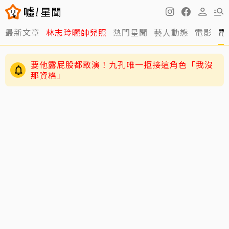
最新文章
林志玲曬帥兒照
熱門星聞
藝人動態
電影
電
要他露屁股都敢演！九孔唯一拒接這角色「我沒
那資格」
姜厚任護愛12點聲明重砲反擊！駁小24歲女友
「當小三」嗆：講三小？