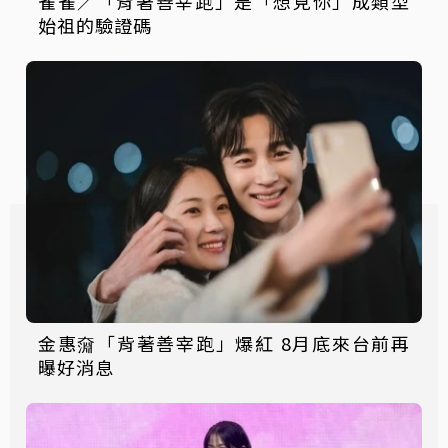
雀雀／「背著善宰跑」是「想見你」成類型
始祖的驗證碼
金惠奫「背著善宰跑」爆紅 8月底來台前再
曝好消息