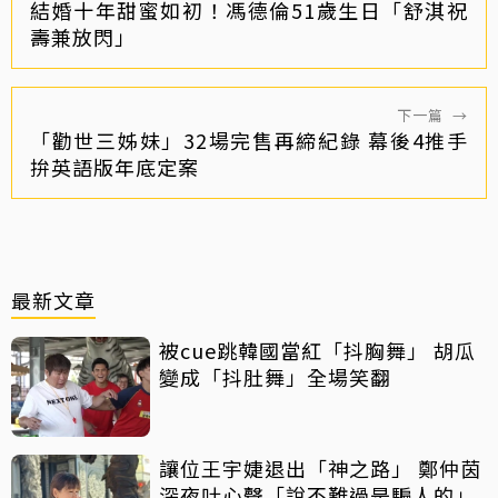
結婚十年甜蜜如初！馮德倫51歲生日「舒淇祝
壽兼放閃」
下一篇
→
「勸世三姊妹」32場完售再締紀錄 幕後4推手
拚英語版年底定案
最新文章
被cue跳韓國當紅「抖胸舞」 胡瓜
變成「抖肚舞」全場笑翻
讓位王宇婕退出「神之路」 鄭仲茵
深夜吐心聲「說不難過是騙人的」