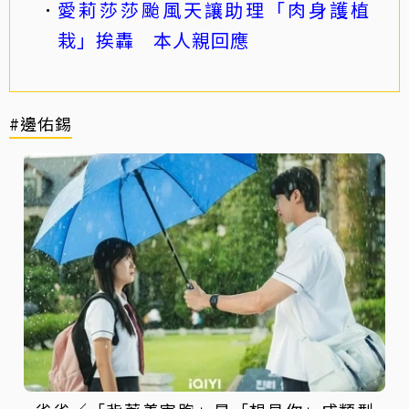
愛莉莎莎颱風天讓助理「肉身護植
栽」挨轟 本人親回應
#邊佑錫