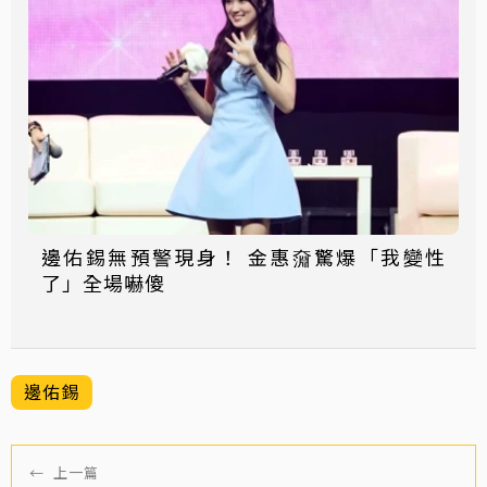
邊佑錫無預警現身！ 金惠奫驚爆「我變性
了」全場嚇傻
邊佑錫
←
上一篇