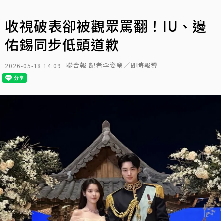
收視破表卻被觀眾罵翻！IU、邊
佑錫同步低頭道歉
聯合報 記者李姿瑩／即時報導
2026-05-18 14:09