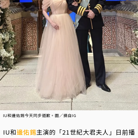
IU和邊佑錫今天同步道歉。圖／摘自IG
IU和
邊佑錫
主演的「21世紀大君夫人」日前播