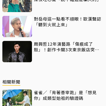
對岳母這一點看不順眼！歐漢聲認
「聽到火就上來」
周興哲12年演藝路「傷痕成了
殼」！創作卡關3次東京飯店突找
回靈感
相關新聞
雀雀／「背著善宰跑」是「想見
你」成類型始祖的驗證碼