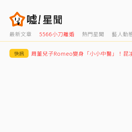
最新文章
5566小刀離婚
熱門星聞
藝人動
周董兒子Romeo變身「小小中醫」！昆
快訊