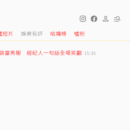
噓短片
娛樂有評
哈燒榜
噓粉
圾袋當秀服 經紀人一句話全場笑翻
15:35