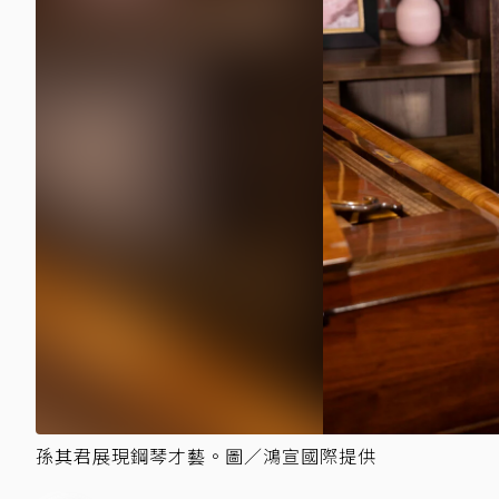
孫其君展現鋼琴才藝。圖／鴻宣國際提供