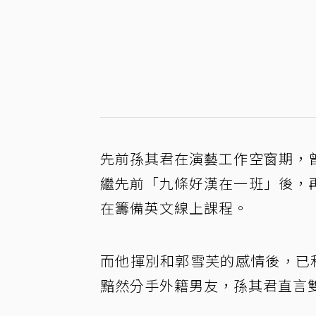
先前孫其君在演藝工作空窗期，
繼先前「九條好漢在一班」後，
在籌備英文線上課程。
而他揮別和郭雪芙的感情後，已
黯然分手外籍男友，孫其君直言