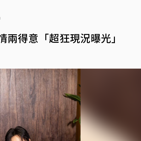
」
感情兩得意「超狂現況曝光」