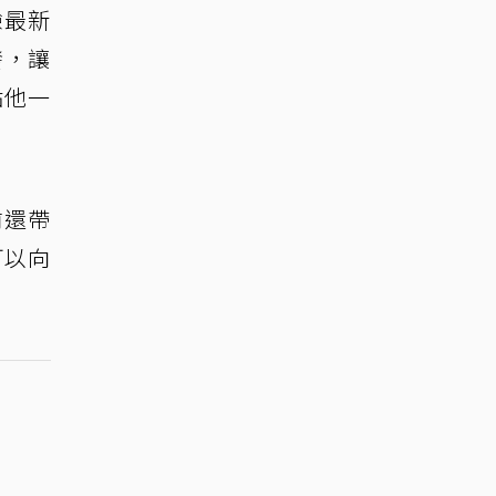
驗最新
發，讓
點他一
前還帶
可以向