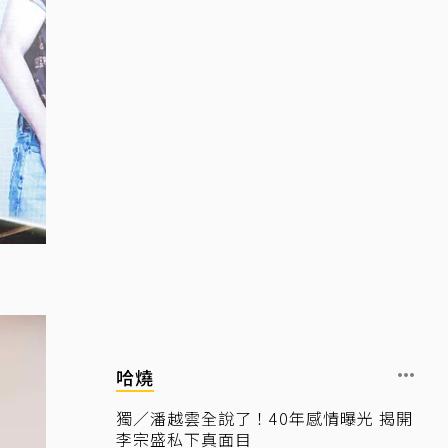
哈燒
獨／潘越雲全說了！40年感情曝光 揭開
李宗盛私下真面目