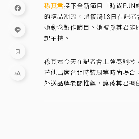
孫其君
接下全新節目「時尚FUN
的精品潮流。溫筱鴻18日在記者
她動念製作節目。她被孫其君能
起主持。
孫其君今天在記者會上彈奏鋼琴
著他出席台北時裝周等時尚場合
外送品牌老闆推薦，讓孫其君擔