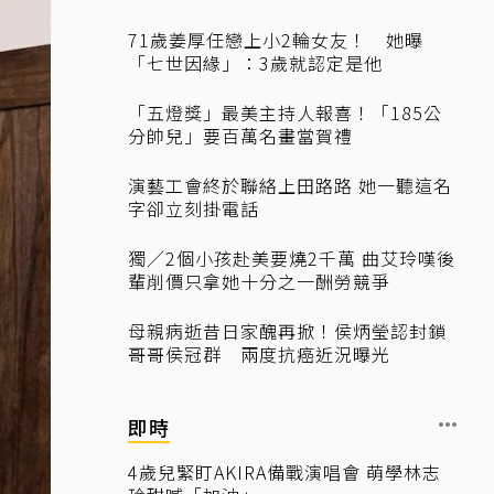
71歲姜厚任戀上小2輪女友！ 她曝
「七世因緣」：3歲就認定是他
「五燈獎」最美主持人報喜！「185公
分帥兒」要百萬名畫當賀禮
演藝工會終於聯絡上田路路 她一聽這名
字卻立刻掛電話
獨／2個小孩赴美要燒2千萬 曲艾玲嘆後
輩削價只拿她十分之一酬勞競爭
母親病逝昔日家醜再掀！侯炳瑩認封鎖
哥哥侯冠群 兩度抗癌近況曝光
即時
4歲兒緊盯AKIRA備戰演唱會 萌學林志