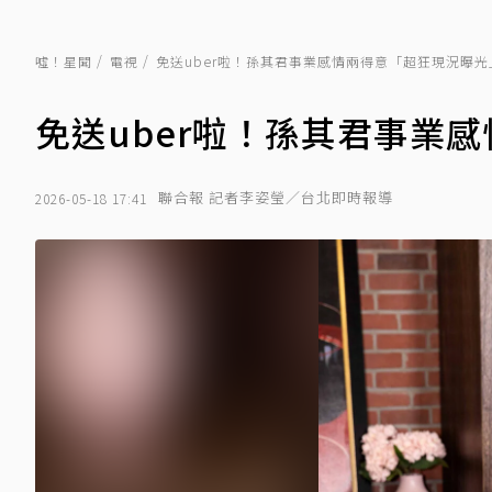
噓！星聞
電視
免送uber啦！孫其君事業感情兩得意「超狂現況曝光
免送uber啦！孫其君事業
聯合報 記者李姿瑩／台北即時報導
2026-05-18 17:41