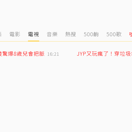
態
電影
電視
音樂
熱搜
500齣
500歌
凌驚爆8歲兒會把脈
JYP又玩瘋了！穿垃
16:21