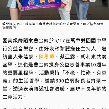
蔡亞露(左起)、陳思瑋出席曹金鈴舉行的公益音樂會。圖／桔色關懷
協會提供
國寶級舞蹈家曹金鈴於5/17在萬華雙園國中舉
行公益音樂會，由好友蔣黎麗擔任主持人，邀
請藝人朱陸豪、
陳思瑋
、蔡亞露、胡利來共襄
盛舉，這也是曹金鈴投身公益慈善事業10週年
的重要里程碑。活動秉持「不老、忙碌、有意
義」的生活哲學，邀請300位弱勢長者齊聚一
堂，透過表演傳遞社會溫暖，展現不畏年齡的
生命活力。