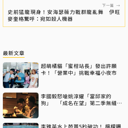
下一篇
→
史前猛龍現身！安海瑟薇力戰群龍亂舞 伊旺
麥奎格驚呼：宛如殺人機器
最新文章
超萌橘貓「蜜柑站長」發出許願
卡！「營業中」挑戰幸福小夜市
李國毅怒嗆姚淳耀「當邱家的
狗」 「成名在望」第二季無縫開
播
李雅英水上芭蕾5秒破功！ 檸檬曝