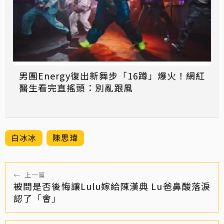
男團Energy復出新舞步「16蹲」爆火！網紅
醫生看完直搖頭：別亂跟風
白冰冰
陳思瑋
←
上一篇
被問是否後悔讓Lulu嫁給陳漢典 Lu爸鼻酸落淚
認了「會」