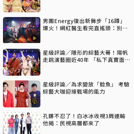
男團Energy復出新舞步「16蹲」
爆火！網紅醫生看完直搖頭：別亂
跟風
星級評論／隱形的綜藝大哥！陽帆
走跳演藝圈近40年 「私下真實面」
曝光
星級評論／為求變放「鯰魚」 考驗
綜藝大咖迎接戰場的能力
孔鏘不忍了！白冰冰收視3周連輸
他揭：民視高層都來了