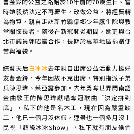
曹金鈴的公益之路始於10年前的70歲生日。當
時她毅然決定不再慶生，改做公益，將經費轉
為物資，親自走訪新竹縣偏鄉少年感化院與教
堂關懷長者。隨後在新冠肺炎期間，她更與台
北市議員郭昭巖合作，長期於萬華地區捐贈便
當與福袋。
綜藝天后
白冰冰
去年親自出席公益活動力挺好
友曹金鈴，今年因故不克出席，特別指派子弟
兵陳思瑋、蔡亞露參加。去年勇奪世界閩南語
金曲歌王的陳思瑋獻唱奪冠歌曲「決定拼到
底」，私下的他是名木工，現在因為嚴重缺
工，他已一個月沒休假，連帶也一個多月沒上
民視「超級冰冰Show」，私下就有朋友偷偷