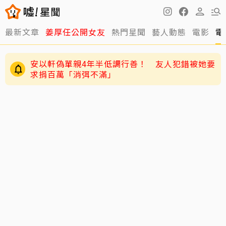
最新文章
姜厚任公開女友
熱門星聞
藝人動態
電影
電
安以軒偽單親4年半低調行善！ 友人犯錯被她要
求捐百萬「消弭不滿」