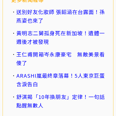
送別好友化妝師 張韶涵在台露面！孫
燕姿也來了
黃明志二舅孤身死在新加坡！遺體一
週後才被發現
王仁甫開箱岑永康豪宅 無敵美景看
傻了
ARASHI嵐最終章落幕！5人東京巨蛋
含淚告白
舒淇揭「10年換朋友」定律！一句話
點醒無數人