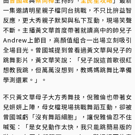
由
曾國城
與
蔡尚樺
主持的「
全民星攻略
」最新
一集邀請明星親子檔同台挑戰，不只比拚益智
反應，更大秀親子默契與私下互動，現場笑聲
不斷。主播黃文華首度帶著就讀高中的帥兒子
Andrew上節目，高顏值組合一出場立刻吸引
全場目光。曾國城提到曾看過黃文華與兒子的
跳舞影片，黃文華笑說：「兒子說這首歌很紅
想教我跳，但萬萬沒想到，教媽媽跳舞比準備
學測還累。」。
不只黃文華母子大方秀舞技，倪雅倫也帶著女
兒妍妍上陣，母女檔現場挑戰舞蹈互動，卻被
曾國城虧「沒有舞蹈細胞」，讓倪雅倫忍不住
喊冤：「是女兒動作太快，我只能跳簡易版的