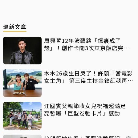
最新文章
周興哲12年演藝路「傷痕成了
殼」！創作卡關3次東京飯店突找
回靈感
木木26歲生日哭了！許願「當電影
女主角」 第三度主持金鐘紅毯再喊
話
江國賓父親節收女兒祝福超滿足
亮哲曝「巨型卷軸卡片」感動