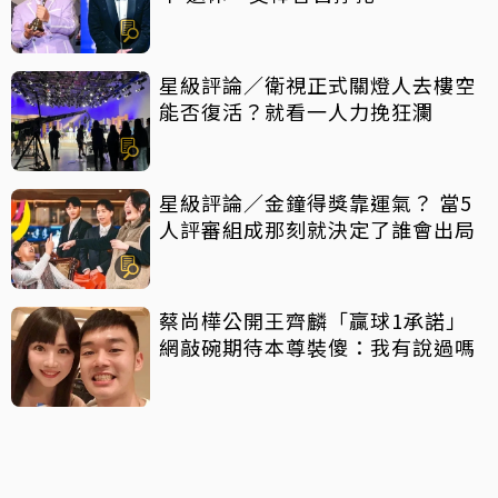
星級評論／衛視正式關燈人去樓空
能否復活？就看一人力挽狂瀾
星級評論／金鐘得獎靠運氣？ 當5
人評審組成那刻就決定了誰會出局
蔡尚樺公開王齊麟「贏球1承諾」
網敲碗期待本尊裝傻：我有說過嗎