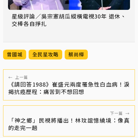
星級評論／吳宗憲胡瓜縱橫電視30年 退休、
交棒各自掙扎
曾國城
全民星攻略
蔡尚樺
←
上一篇
《請回答1988》崔盛元兩度罹急性白血病！淚
揭抗癌歷程：痛苦到不想回想
下一篇
→
「神之鄉」民視將播出！林玟誼憶繞境：像真
的走完一趟