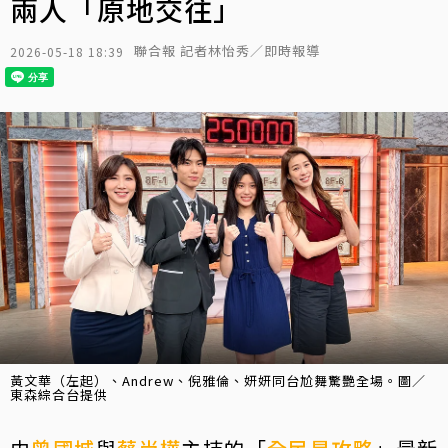
兩人「原地交往」
聯合報 記者林怡秀／即時報導
2026-05-18 18:39
黃文華（左起）、Andrew、倪雅倫、妍妍同台尬舞驚艷全場。圖／
東森綜合台提供