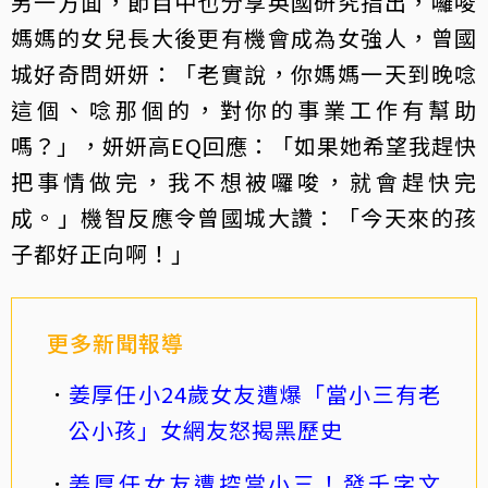
另一方面，節目中也分享英國研究指出，囉唆
媽媽的女兒長大後更有機會成為女強人，曾國
城好奇問妍妍：「老實說，你媽媽一天到晚唸
這個、唸那個的，對你的事業工作有幫助
嗎？」，妍妍高EQ回應：「如果她希望我趕快
把事情做完，我不想被囉唆，就會趕快完
成。」機智反應令曾國城大讚：「今天來的孩
子都好正向啊！」
更多新聞報導
姜厚任小24歲女友遭爆「當小三有老
公小孩」女網友怒揭黑歷史
姜厚任女友遭控當小三！發千字文