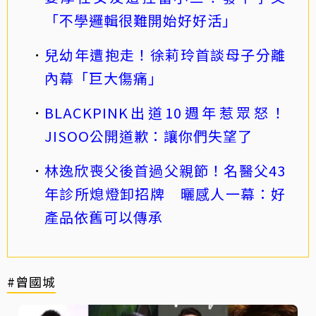
「不學邏輯很難開始好好活」
兒幼年遭抱走！徐莉玲首談母子分離
內幕「巨大傷痛」
BLACKPINK出道10週年惹眾怒！
JISOO公開道歉：讓你們失望了
林逸欣喪父後首過父親節！名醫父43
年診所熄燈卸招牌 曬感人一幕：好
產品依舊可以傳承
#曾國城