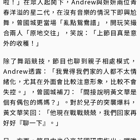
啦！」在眾人起鬨下，Andrew與妍妍兩位青
春洋溢的星二代，在沒有音樂的情況下即興尬
舞，曾國城更當場「亂點鴛鴦譜」，開玩笑撮
合兩人「原地交往」，笑說：「上節目真是意
外的收穫！」
除了舞蹈競技，節目也聊到親子相處模式，
Andrew透露：「我覺得我們家的人都不太情
緒化，尤其在外面會比較注意形象，比較不會
失控。」，曾國城補刀：「間接說明黃文華是
個有偶包的媽媽？」。對於兒子的突襲爆料，
黃文華笑回：「他現在戰戰兢兢，我們回家再
好好『聊一下』。」