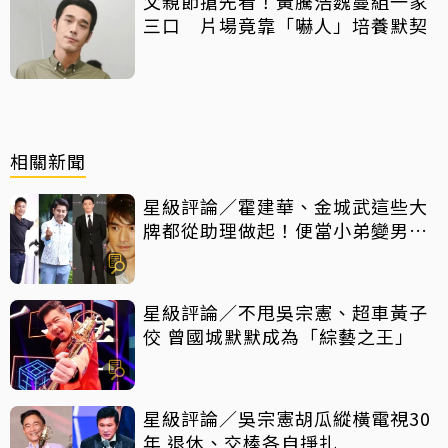
父親節搶先看！黃騰浩魏蔓組一家
三口 片場竟靠「嚇人」培養默契
相關新聞
星級評論／霍建華、金城武這些大
牌都從助理做起！便當小弟變男神
他們都做對了什麼
星級評論／不甩吳宗憲、超車黃子
佼 曾國城默默成為「綜藝之王」
星級評論／吳宗憲胡瓜縱橫電視30
年 退休、交棒各自掙扎