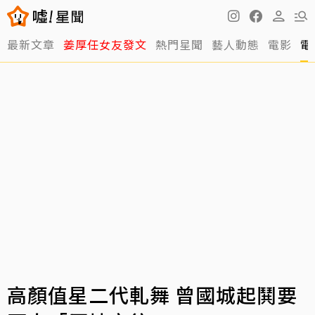
最新文章
姜厚任女友發文
熱門星聞
藝人動態
電影
電
高顏值星二代軋舞 曾國城起鬨要