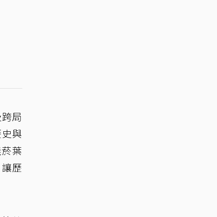
及跨局
歷史與
義菸葉
，讓歷