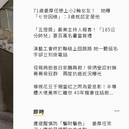
71歲姜厚任戀上小2輪女友！ 她曝
「七世因緣」：3歲就認定是他
「五燈獎」最美主持人報喜！「185公
分帥兒」要百萬名畫當賀禮
演藝工會終於聯絡上田路路 她一聽這名
字卻立刻掛電話
母親病逝昔日家醜再掀！侯炳瑩認封鎖
哥哥侯冠群 兩度抗癌近況曝光
華視花旦于珊當紅之際為愛息影！半導
體大佬黃崇仁離世 40年寵妻佳話掀...
即時
遭提醒慎防「騙財騙色」 姜厚任笑