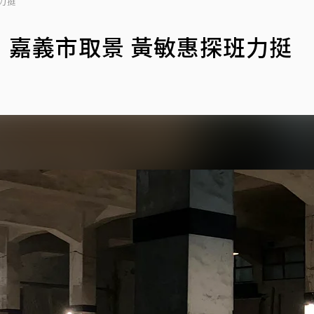
力挺
」嘉義市取景 黃敏惠探班力挺