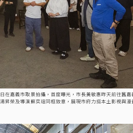
近日在嘉義市取景拍攝，首度曝光，市長黃敏惠昨天前往舊嘉
湯昇榮及導演蘇奕瑄同框致意，展現市府力挺本土影視與漫畫