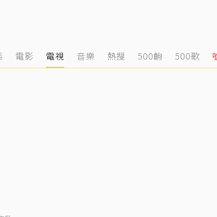
態
電影
電視
音樂
熱搜
500齣
500歌