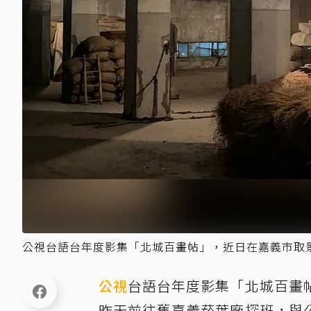
公視台語台年度影集「北城百畫帖」，近日在嘉義市取
公視
台語台年度影集「北城百畫
昨天前往舊嘉義菸葉廠探班，與