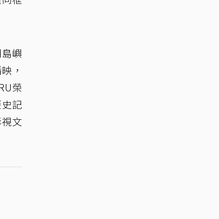
潮島嶼
播映，
RU榮
歷史記
影視文