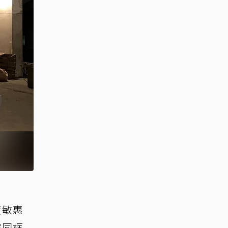
黃敏惠
瑄同框