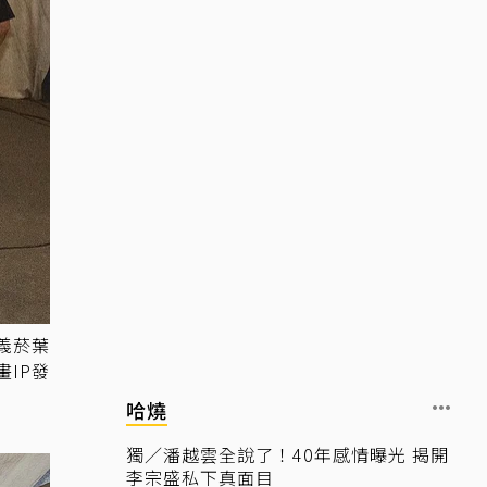
義菸葉
IP發
哈燒
獨／潘越雲全說了！40年感情曝光 揭開
李宗盛私下真面目