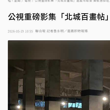
噓！星聞
電視
公視重磅影集「北城百畫帖」嘉義市取景 黃敏惠探班
公視重磅影集「北城百畫帖
聯合報 記者魯永明／嘉義即時報導
2026-05-19 10:55