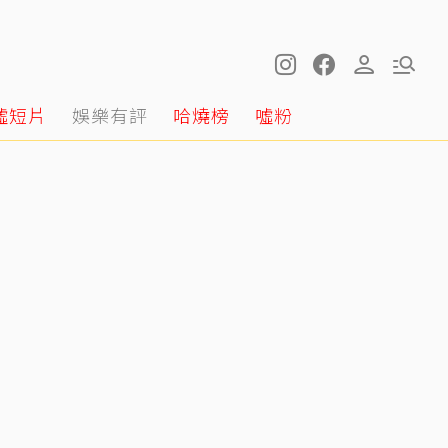
噓短片
娛樂有評
哈燒榜
噓粉