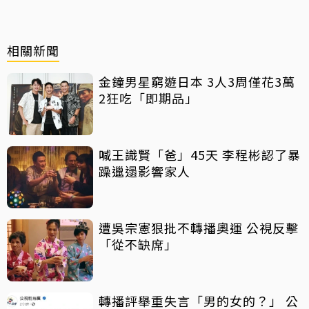
相關新聞
金鐘男星窮遊日本 3人3周僅花3萬
2狂吃「即期品」
喊王識賢「爸」45天 李程彬認了暴
躁邋遢影響家人
遭吳宗憲狠批不轉播奧運 公視反擊
「從不缺席」
轉播評舉重失言「男的女的？」 公