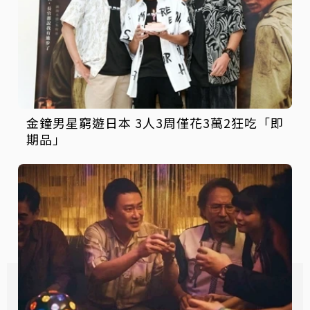
金鐘男星窮遊日本 3人3周僅花3萬2狂吃「即
期品」