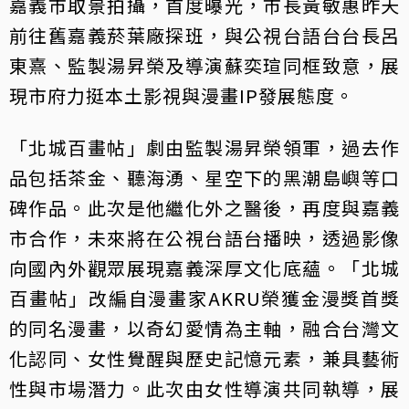
嘉義市取景拍攝，首度曝光，市長黃敏惠昨天
前往舊嘉義菸葉廠探班，與公視台語台台長呂
東熹、監製湯昇榮及導演蘇奕瑄同框致意，展
現市府力挺本土影視與漫畫IP發展態度。
「北城百畫帖」劇由監製湯昇榮領軍，過去作
品包括茶金、聽海湧、星空下的黑潮島嶼等口
碑作品。此次是他繼化外之醫後，再度與嘉義
市合作，未來將在公視台語台播映，透過影像
向國內外觀眾展現嘉義深厚文化底蘊。「北城
百畫帖」改編自漫畫家AKRU榮獲金漫獎首獎
的同名漫畫，以奇幻愛情為主軸，融合台灣文
化認同、女性覺醒與歷史記憶元素，兼具藝術
性與市場潛力。此次由女性導演共同執導，展