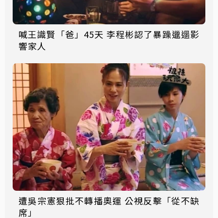
喊王識賢「爸」45天 李程彬認了暴躁邋遢影
響家人
遭吳宗憲狠批不轉播奧運 公視反擊「從不缺
席」