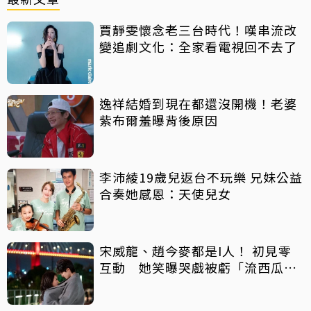
賈靜雯懷念老三台時代！嘆串流改
變追劇文化：全家看電視回不去了
逸祥結婚到現在都還沒開機！老婆
紫布爾羞曝背後原因
李沛綾19歲兒返台不玩樂 兄妹公益
合奏她感恩：天使兒女
宋威龍、趙今麥都是I人！ 初見零
互動 她笑曝哭戲被虧「流西瓜
汁」