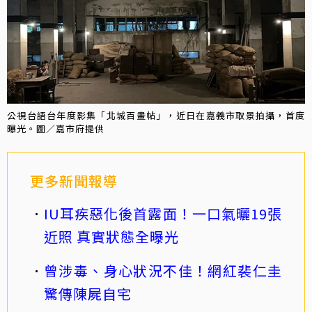
公視台語台年度影集「北城百畫帖」，近日在嘉義市取景拍攝，首度
曝光。圖／嘉市府提供
更多新聞報導
IU耳疾惡化後首露面！一口氣曬19張
近照 真實狀態全曝光
曾涉毒、身心狀況不佳！網紅裴仁圭
驚傳陳屍自宅