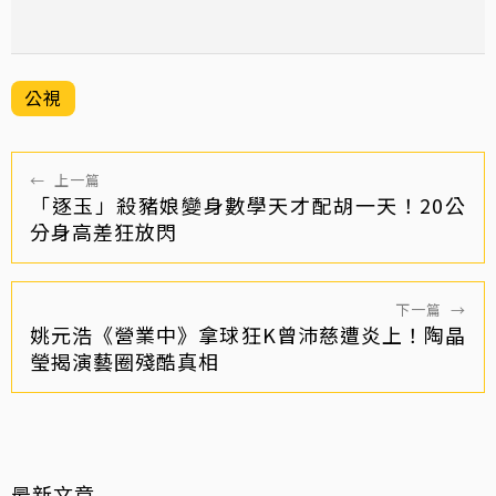
公視
←
上一篇
「逐玉」殺豬娘變身數學天才配胡一天！20公
分身高差狂放閃
下一篇
→
姚元浩《營業中》拿球狂K曾沛慈遭炎上！陶晶
瑩揭演藝圈殘酷真相
最新文章