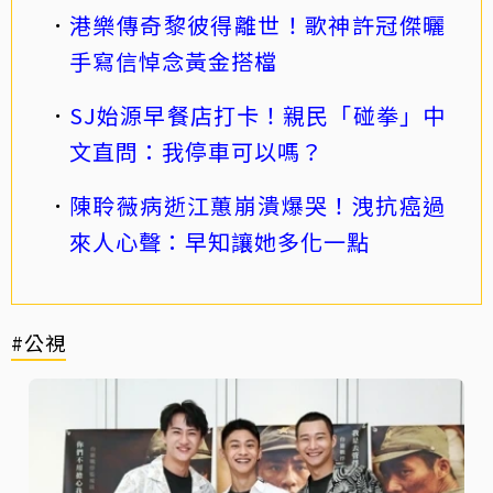
港樂傳奇黎彼得離世！歌神許冠傑曬
手寫信悼念黃金搭檔
SJ始源早餐店打卡！親民「碰拳」中
文直問：我停車可以嗎？
陳聆薇病逝江蕙崩潰爆哭！洩抗癌過
來人心聲：早知讓她多化一點
#公視