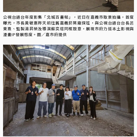
公視台語台年度影集「北城百畫帖」，近日在嘉義市取景拍攝，首度
曝光，市長黃敏惠昨天前往舊嘉義菸葉廠探班，與公視台語台台長呂
東熹、監製湯昇榮及導演蘇奕瑄同框致意，展現市府力挺本土影視與
漫畫IP發展態度。圖／嘉市府提供