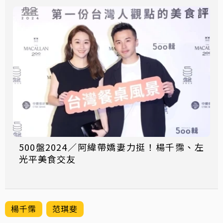
500盤2024／阿緯帶嬌妻力挺！楊千霈、左
光平美食交友
楊千霈
范琪斐