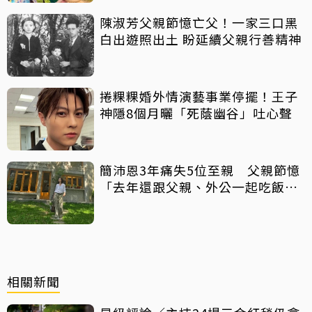
陳淑芳父親節憶亡父！一家三口黑
白出遊照出土 盼延續父親行善精神
捲粿粿婚外情演藝事業停擺！王子
神隱8個月曬「死蔭幽谷」吐心聲
簡沛恩3年痛失5位至親 父親節憶
「去年還跟父親、外公一起吃飯聊
天」
相關新聞