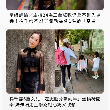
星級評論／主持24場三金紅毯仍拿不到入場
券！楊千霈不忍了曝執委會1舉動「當場爆
淚」
楊千霈6歲女兒「左腿脛骨斷兩半」坐輪椅開
學 妹妹陪走上學路她心疼又欣慰