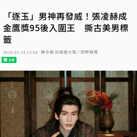
「逐玉」男神再發威！張凌赫成
金鷹獎95後入圍王 撕古美男標
籤
聯合報 記者趙大智／即時報導
2026-05-19 13:08