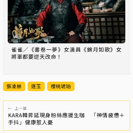
雀雀／《書卷一夢》女演員《錦月如歌》女
將軍都要逆天改命！
張凌赫
逐玉
櫻桃琥珀
←
上一篇
KARA韓昇延現身粉絲應援生咖 「神情疲憊＋
手抖」健康惹人憂