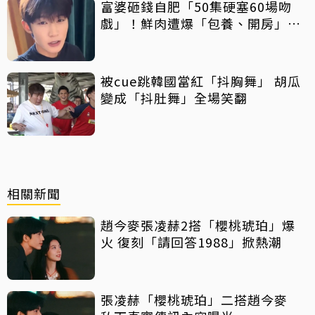
富婆砸錢自肥「50集硬塞60場吻
戲」！鮮肉遭爆「包養、開房」全
說了
被cue跳韓國當紅「抖胸舞」 胡瓜
變成「抖肚舞」全場笑翻
相關新聞
趙今麥張凌赫2搭「櫻桃琥珀」爆
火 復刻「請回答1988」掀熱潮
張凌赫「櫻桃琥珀」二搭趙今麥