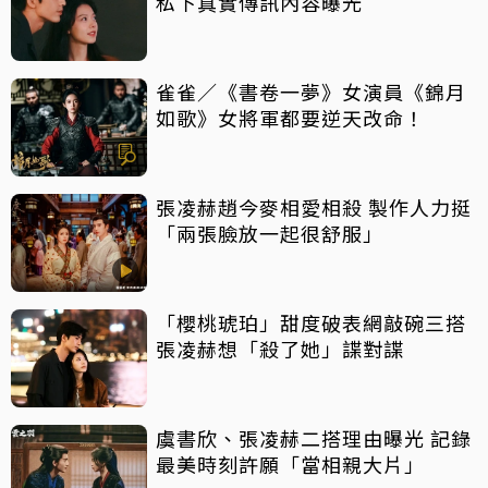
私下真實傳訊內容曝光
雀雀／《書卷一夢》女演員《錦月
如歌》女將軍都要逆天改命！
張凌赫趙今麥相愛相殺 製作人力挺
「兩張臉放一起很舒服」
「櫻桃琥珀」甜度破表網敲碗三搭
張凌赫想「殺了她」諜對諜
虞書欣、張凌赫二搭理由曝光 記錄
最美時刻許願「當相親大片」