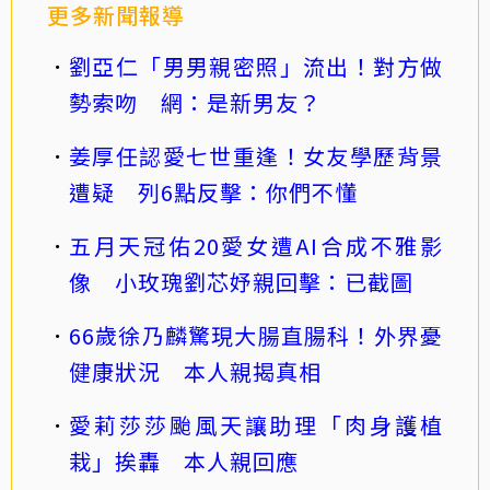
更多新聞報導
劉亞仁「男男親密照」流出！對方做
勢索吻 網：是新男友？
姜厚任認愛七世重逢！女友學歷背景
遭疑 列6點反擊：你們不懂
五月天冠佑20愛女遭AI合成不雅影
像 小玫瑰劉芯妤親回擊：已截圖
66歲徐乃麟驚現大腸直腸科！外界憂
健康狀況 本人親揭真相
愛莉莎莎颱風天讓助理「肉身護植
栽」挨轟 本人親回應