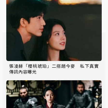
張凌赫「櫻桃琥珀」二搭趙今麥 私下真實
傳訊內容曝光