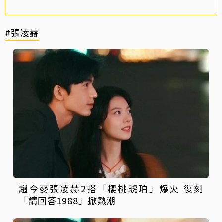
#張凌赫
趙今麥張凌赫2搭「櫻桃琥珀」爆火 復刻
「請回答1988」掀熱潮