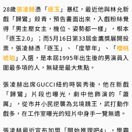
28歲
張凌赫
憑「
逐玉
」暴紅，最近他與林允新
戲「歸鸞」殺青，預告畫面出來，入戲粉絲覺
得「男主壓女主，機位、姿勢都一樣」，根本
「逐玉2.0」；而5月16日第33屆金鷹獎展開投
票，張凌赫憑「逐玉」、「度華年」、「
櫻桃
琥珀
」入選，是本屆1995年出生後的男演員入
圍最多項的人，無疑是最大焦點。
張凌赫出席GUCCI紐約時裝秀後，他在新戲
「歸鸞」片段也曝光，劇中他飾演的「蕭
厲」，從市井小民逆襲為北境魏王，武打動作
戲多，在工作室曝光的短片中身手一覽無遺。
張凌赫最近宣布加盟「開始推理吧4」，學霸