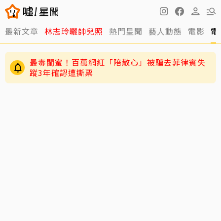
最新文章
林志玲曬帥兒照
熱門星聞
藝人動態
電影
電
最毒閨蜜！百萬網紅「陪散心」被騙去菲律賓失
蹤3年確認遭撕票