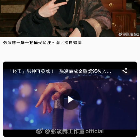
張凌赫一舉一動備受關注。圖／摘自微博