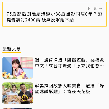
下一篇
→
75歲影后劉曉慶爆戀小38歲攝影同居6年？遭
提告索討2400萬 硬氣反擊絕不給
最新文章
獨／邊荷律接「飢餓遊戲」惡補救
中文！來台才驚覺「原來我也會
胖」
蘇晏霈回故鄉大啖美食 激推「蜂
蜜淋鹹酥雞」：宵夜天花板