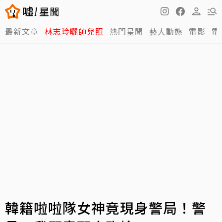
最新文章
林志玲曬帥兒照
熱門星聞
藝人動態
電影
電
韓籍啦啦隊女神竟現身警局！警