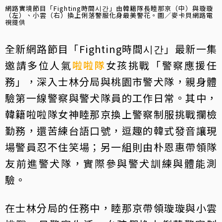
網路實境節目「Fighting時間시간」由韓籍隊長睦那京（中）與璇璇
（左）、小雲（右）換上俐落警服化身最美警花。圖／麥卡貝網路電
視提供
全新網路節目「Fighting時間시간」最新一集
邀請多位人氣
啦啦隊
女孩挑戰「警察應援任
務」，深入士林分局與桃園市警犬隊，親身體
驗第一線警察與警犬隊員的工作日常。其中，
韓籍啦啦隊女神睦那京換上警察制服挑戰攔檢
勤務，還苦練台語口號，逗趣的韓式發音讓現
場警員忍不住笑場；另一組則由朴恩惠帶領隊
友前進警犬隊，實際參與警犬訓練與體能測
驗。
在士林分局的任務中，睦那京帶領璇璇與小雲