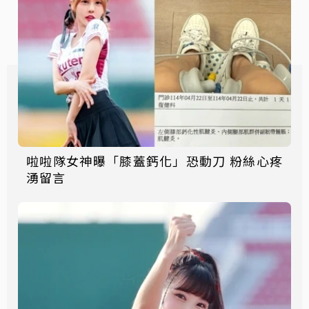
啦啦隊女神曝「膝蓋鈣化」恐動刀 粉絲心疼
湧留言