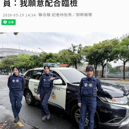
員：我願意配合臨檢
聯合報 記者林怡秀／即時報導
2026-05-19 14:34