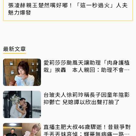
張凌赫親王楚然嘴好嘟！「這一秒過火」人夫
魅力爆發
最新文章
愛莉莎莎颱風天讓助理「肉身護植
栽」挨轟 本人親回：助理不會被
吹出去
台玻夫人徐莉玲稱長子因童年陰影
抑鬱亡 兒媳譚以欣出聲打臉了
直播主肥大叔46歲驟逝！昔競爭對
手丟丟妹哀悼：輝哥無病痛一路好