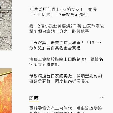
71歲姜厚任戀上小2輪女友！ 她曝
「七世因緣」：3歲就認定是他
獨／2個小孩赴美要燒2千萬 曲艾玲嘆後
輩削價只拿她十分之一酬勞競爭
「五燈獎」最美主持人報喜！「185公
分帥兒」要百萬名畫當賀禮
演藝工會終於聯絡上田路路 她一聽這名
字卻立刻掛電話
母親病逝昔日家醜再掀！侯炳瑩認封鎖
哥哥侯冠群 兩度抗癌近況曝光
即時
賈靜雯懷念老三台時代！嘆串流改變追