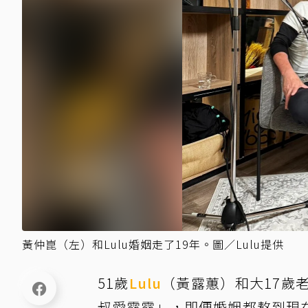
黃仲崑（左）和Lulu婚姻走了19年。圖／Lulu提供
51歲
Lulu
（黃露蕙）和大17歲
叔愛露露」，即便婚姻都熬到現