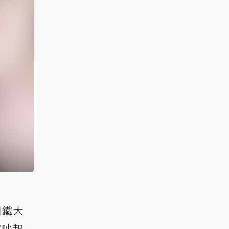
鋼鐵大
室吵起