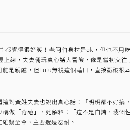
影片都覺得很好笑！老阿伯身材是ok，但也不用
3日已經上線，夫妻倆玩真心話大冒險，像是當初交往
能是親戚，但Lulu無視這個藉口，直接戳破根
看這對黃姓夫妻也說出真心話：「明明都不好搞
不少稱做「奇葩」，她解釋：「這不是自誇，我個
能維繫至今，主要還是忍耐。