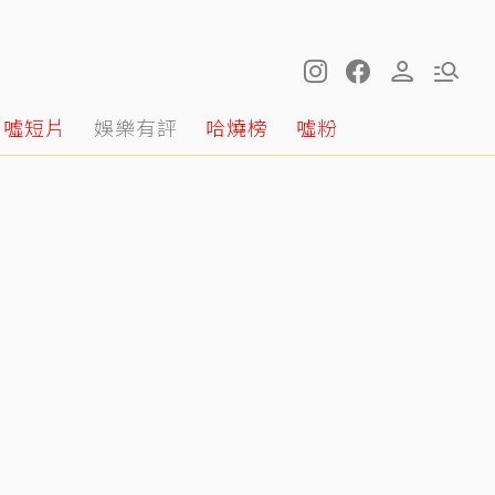
噓短片
娛樂有評
哈燒榜
噓粉