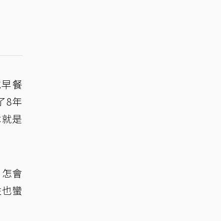
吃早餐
了8年
本就是
，怎會
性也蠻