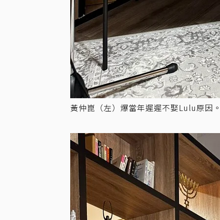
黃仲崑（左）爆當年遲遲不娶Lulu原因。