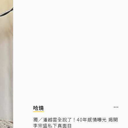
哈燒
獨／潘越雲全說了！40年感情曝光 揭開
李宗盛私下真面目