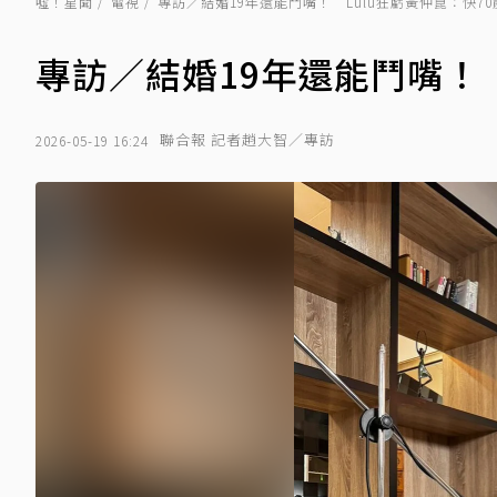
噓！星聞
電視
專訪／結婚19年還能鬥嘴！ Lulu狂虧黃仲崑：快7
專訪／結婚19年還能鬥嘴！ 
聯合報 記者趙大智／專訪
2026-05-19 16:24