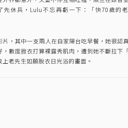
先休兵，Lulu不忘再虧一下：「快70歲的
動影片，其中一支兩人在自家陽台吃早餐，她很認
好，數度掀衣打算裸露秀肌肉，遭到她不斷拉下
放上老先生如願脫衣日光浴的畫面。