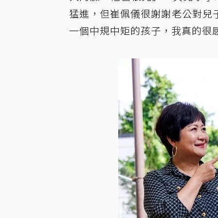
猛進，但崔佩儀很謝謝老公對兒
一個中規中矩的孩子，我真的很