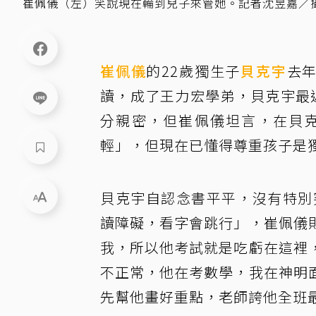
崔佩儀（左）笑說現在輪到兒子來管她。記者沈昱嘉／
崔佩儀
的22歲獨生子
貝克宇
去
讀，成了王力宏學弟，貝克宇最
分親密，但崔佩儀坦言，在貝
輕」，但現在已懂得尊重孩子是
貝克宇自認念書平平，沒有特別
讀障礙，看字會跳行」，崔佩儀
我，所以他考試就是吃虧在這裡
不正常，他在考數學，我在神明
先幫他畫好重點，老師誇他全班