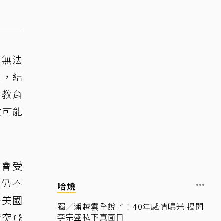
是無法
角，結
罵教育
友可能
不會受
爸仍不
哈燒
丟美國
獨／潘越雲全說了！40年感情曝光 揭開
情突飛
李宗盛私下真面目