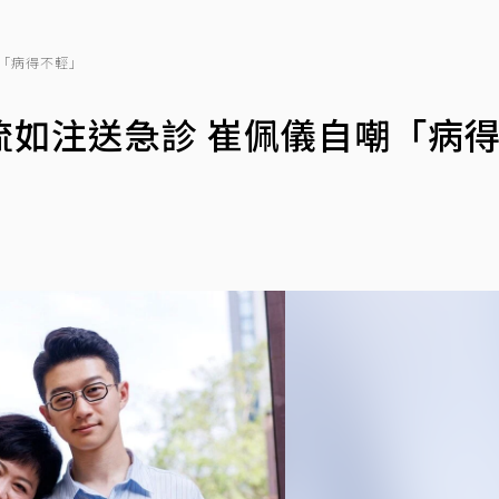
「病得不輕」
流如注送急診 崔佩儀自嘲「病