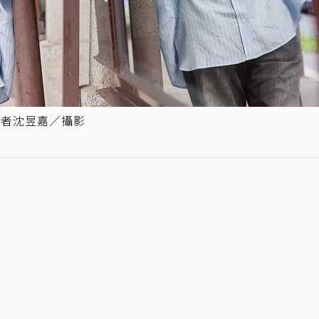
記者沈昱嘉／攝影