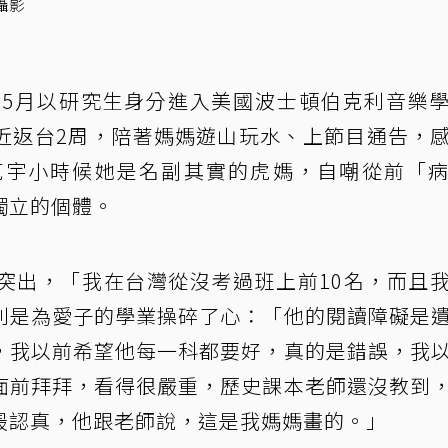
攝影
年5月以研究生身分進入美國波士頓伯克利音樂
近返台2周，陪著媽媽遊山玩水、上節目通告，
克宇小時候她是名副其實的虎媽，自嘲從前「
獨立的個體。
突出，「我在台灣從沒考過班上前10名，而且
則是為愛子的學業操碎了心：「他的閱讀障礙是
，我以前希望他每一科都要好，真的是錯誤，我
面前拜拜，看得很嚴重，歷史課本老師還沒教到
最認真，他跟老師說，這是我媽媽畫的。」