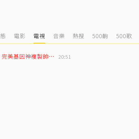
動態
電影
電視
音樂
熱搜
500齣
500歌
林志玲父親節曬帥兒照！墨鏡特效遮不住 完美基因神複製帥出新高度
20:51