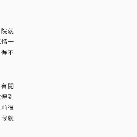
學院就
感情十
病得不
我有閱
遺傳到
以前很
，我就