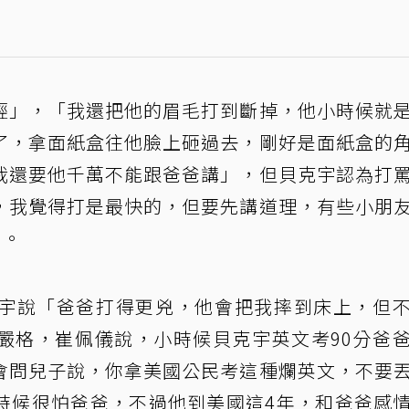
輕」，「我還把他的眉毛打到斷掉，他小時候就
了，拿面紙盒往他臉上砸過去，剛好是面紙盒的
我還要他千萬不能跟爸爸講」，但貝克宇認為打
，我覺得打是最快的，但要先講道理，有些小朋
」。
宇說「爸爸打得更兇，他會把我摔到床上，但
嚴格，崔佩儀說，小時候貝克宇英文考90分爸
會問兒子說，你拿美國公民考這種爛英文，不要
時候很怕爸爸，不過他到美國這4年，和爸爸感