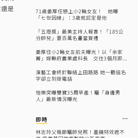
在還是
71歲姜厚任戀上小2輪女友！ 她曝
「七世因緣」：3歲就認定是他
「五燈獎」最美主持人報喜！「185公
分帥兒」要百萬名畫當賀禮
姜厚任小2輪女友前夫曝光！以「余家
菁」嫁縣府農業處科長 交往3個月即...
演藝工會終於聯絡上田路路 她一聽這名
字卻立刻掛電話
愷樂突曝雙寶35周早產！曬「身邊男
人」最新情況曝光
即時
林志玲父親節曬帥兒照！墨鏡特效遮不