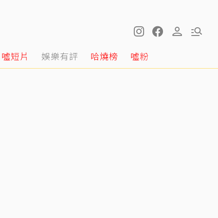
噓短片
娛樂有評
哈燒榜
噓粉