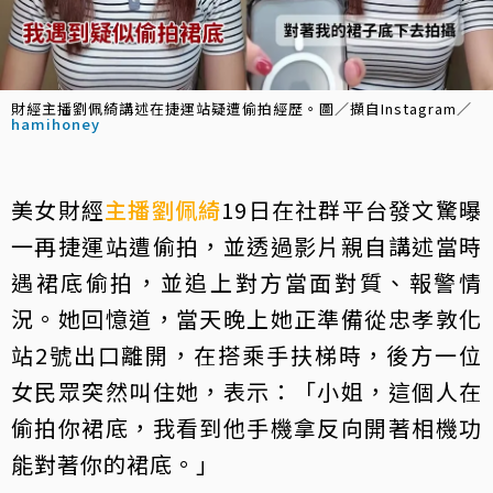
財經主播劉佩綺講述在捷運站疑遭偷拍經歷。圖／擷自Instagram／
hamihoney
美女財經
主播
劉佩綺
19日在社群平台發文驚曝
一再捷運站遭偷拍，並透過影片親自講述當時
遇裙底偷拍，並追上對方當面對質、報警情
況。她回憶道，當天晚上她正準備從忠孝敦化
站2號出口離開，在搭乘手扶梯時，後方一位
女民眾突然叫住她，表示：「小姐，這個人在
偷拍你裙底，我看到他手機拿反向開著相機功
能對著你的裙底。」