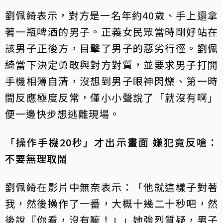
劉佩綺表示，對方是一名年約40歲、手上還拿
著一瓶啤酒的男子。正義女民眾當時剛好站在
該男子正後方，目擊了男子的惡劣行徑。劉佩
綺當下決定勇敢與對方對質，並要求男子打開
手機相簿自清，沒想到男子眼神閃爍、第一時
間反應極度反常，僅小小聲說了「就沒有啊」
便一邊快步想逃離現場。
「操作手機20秒」才出示畫面 嫌犯竟反嗆：
不要無理取鬧
劉佩綺在影片中無奈表示：「他就這樣子對著
我，然後操作了一番，大概十幾二十秒吧，然
後說『你看，沒有嘛！』」她強烈質疑，男子