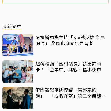
最新文章
阿拉斯獨挑主持「Kai試英雄 全民
IN原」 全民化身文化見習者
超萌橘貓「蜜柑站長」發出許願
卡！「營業中」挑戰幸福小夜市
李國毅怒嗆姚淳耀「當邱家的
狗」 「成名在望」第二季無縫開
播