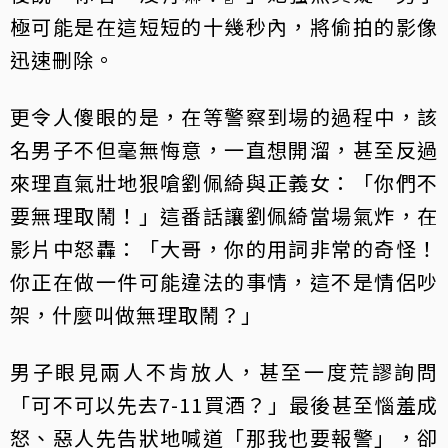
極可能是在這短短的十幾秒內，將偷拍的影像
迅速刪除。
更令人傻眼的是，在等警察到場的過程中，該
名男子不但毫無悔意，一直想開溜，甚至反過
來理直氣壯地狠嗆劉佩綺與正義女：「你們不
要無理取鬧！」這番話讓劉佩綺當場氣炸，在
影片中怒轟：「大哥，你的用詞非常的奇怪！
你正在做一件可能違法的事情，這不是情侶吵
架，什麼叫做無理取鬧？」
男子眼見兩人不肯放人，甚至一度荒謬詢問
「可不可以先去7-11買酒？」最後甚至惱羞成
怒、惡人先告狀地喊道「那我也要報警」，卻