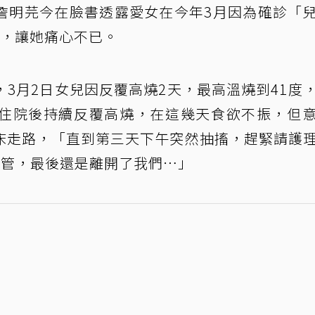
詹明芫今在臉書透露愛女在今年3月因為確診「
歲，讓她痛心不已。
3月2日女兒因反覆高燒2天，最高溫燒到41度
住院後持續反覆高燒，在這幾天食欲不振，但
床走路，「直到第三天下午突然抽搐，趕緊請護
插管，最後還是離開了我們⋯」