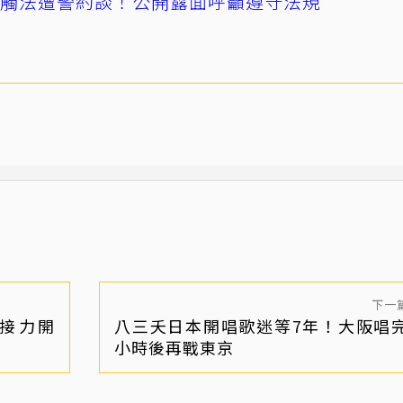
誤觸法遭警約談！公開露面呼籲遵守法規
下一
后接力開
八三夭日本開唱歌迷等7年！大阪唱完
小時後再戰東京