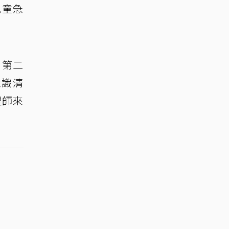
兒童急
，第二
意識清
理師來