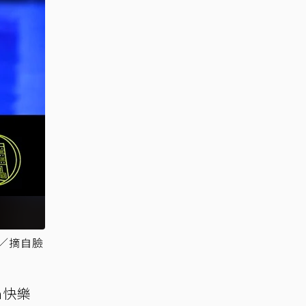
／摘自臉
a快樂