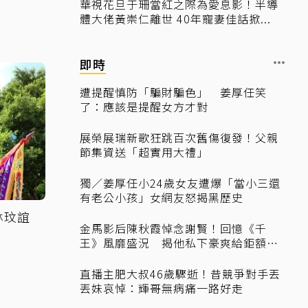
華視花旦于珊當紅之際為愛息影！半導
體大佬黃崇仁離世 40年寵妻佳話掀...
即時
遭提醒慎防「騙財騙色」 姜厚任笑
了：應該是提醒女方才對
展榮展瑞新歌狂跳百次舊傷復發！父親
節集資送「超實用大禮」
獨／姜厚任小24歲女友遭爆「當小三還
有老公小孩」女網友怒揭黑歷史
林玟誼
金馬影后陳秋霞悼念謝賢！回憶《千
王》風靡盛況 揭他私下豪爽給鉅額小
費
直播主肥大叔46歲驟逝！昔競爭對手丟
丟妹哀悼：輝哥無病痛一路好走