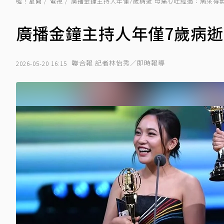
噓！星聞
電視
廣播金鐘主持人年僅7歲病逝 母痛心吐經過：病來得
廣播金鐘主持人年僅7歲病逝
聯合報 記者林怡秀／即時報導
2026-05-20 16:15