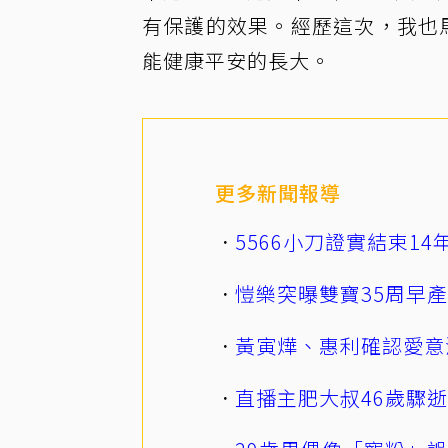
有保護的效果。經歷這次，我也
能健康平安的長大。
更多新聞報導
5566小刀證實結束1
愷樂突曝雙寶35周早
黃寅燁、惠利確認愛意
直播主肥大叔46歲驟