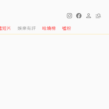
噓短片
娛樂有評
哈燒榜
噓粉