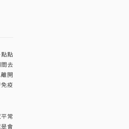
一點點
期間去
兒離開
發免疫
似平常
還是會