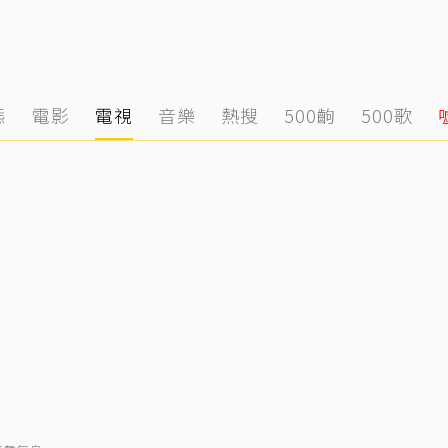
態
電影
電視
音樂
熱搜
500齣
500歌