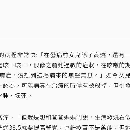
的病程非常快:「在發病前女兒除了高燒，還有
是咳⋯咳⋯，很像之前她過敏的症狀，在咳嗽的
病症，沒想到這場病來的無聲無息。」如今女
生認為，可能病毒在治療的時候有被殺掉，但引
水腫、壞死。
常痛，「但還是想和爸爸媽媽們說，生病發燒看
過38.5就要提高警覺，也許疫苗不是萬能，但