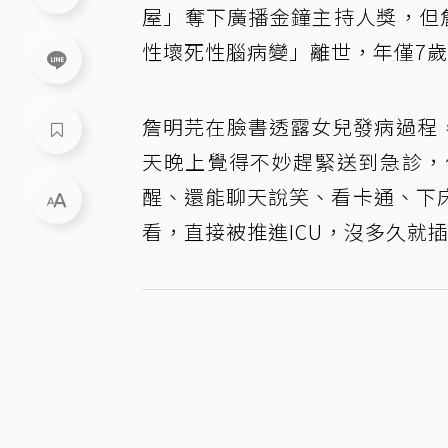
屋」奪下廣播金鐘主持人獎，但
性壞死性腦病變」離世，年僅7
詹明芫在臉書透露女兒發病過程，
天晚上覺得不妙趕緊送到急診，
醒、還能聊天說笑、看卡通、下
看，直接被推進ICU，沒多久就