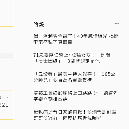
哈燒
獨／潘越雲全說了！40年感情曝光 揭開
李宗盛私下真面目
71歲姜厚任戀上小2輪女友！ 她曝
「七世因緣」：3歲就認定是他
「五燈獎」最美主持人報喜！「185公
分帥兒」要百萬名畫當賀禮
演藝工會終於聯絡上田路路 她一聽這名
篇
→
字卻立刻掛電話
21
母親病逝昔日家醜再掀！侯炳瑩認封鎖
哥哥侯冠群 兩度抗癌近況曝光