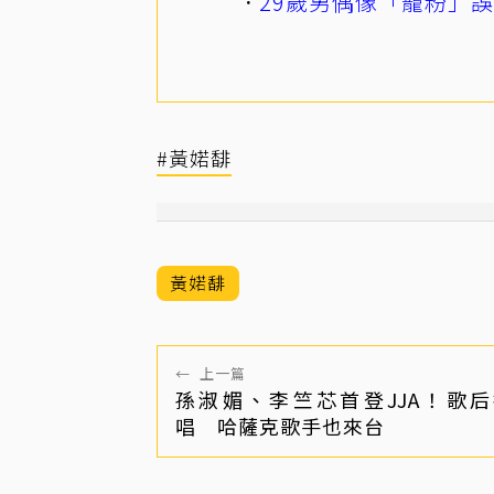
29歲男偶像「寵粉」
#黃婼馡
黃婼馡
←
上一篇
孫淑媚、李竺芯首登JJA！歌
唱 哈薩克歌手也來台