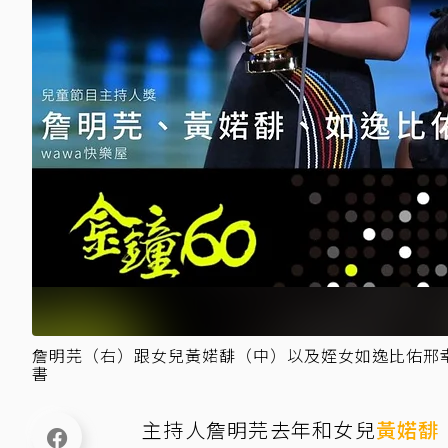
詹明芫（右）跟女兒黃婼馡（中）以及姪女如逸比佑邢幸
書
主持人詹明芫去年和女兒
黃婼馡