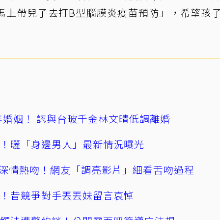
馬上帶兒子去打B型腦膜炎疫苗預防」，希望孩
4年婚姻！ 認與台玻千金林文晴低調離婚
產！曬「身邊男人」最新情況曝光
深情熱吻！網友「調亮影片」細看舌吻過程
逝！昔競爭對手丟丟妹留言哀悼