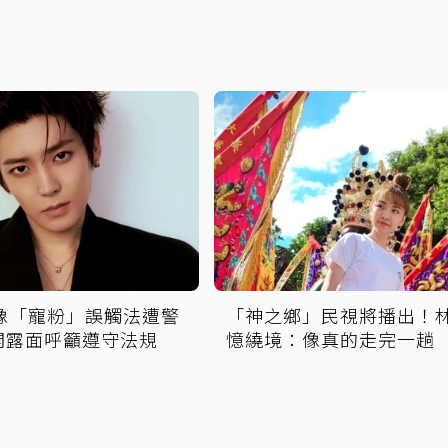
偶像「寵粉」誤觸法遭警
「神之鄉」民視將播出！
開露面呼籲遵守法規
憶繞境：像真的走完一趟