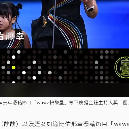
去年憑藉節目「wawa快樂屋」奪下廣播金鐘主持人獎。圖
（馡馡）以及姪女如逸比佑邢幸憑藉節目「waw