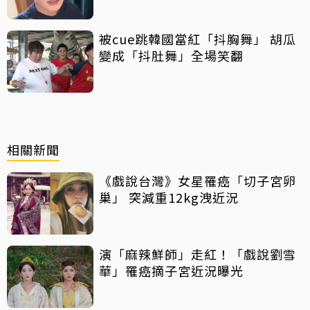
被cue跳韓國當紅「抖胸舞」 胡瓜
變成「抖肚舞」全場笑翻
相關新聞
《戲說台灣》女星罹癌「切子宮卵
巢」 突減重12kg洩近況
演「麻辣鮮師」走紅！「戲說劉雪
華」罹癌摘子宮近況曝光