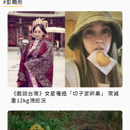
#彭曉彤
《戲說台灣》女星罹癌「切子宮卵巢」 突減
重12kg洩近況