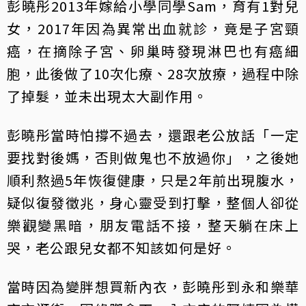
彭曉彤2013年嫁給小學同學Sam，育有1對兒
女，2017年因為異常出血就診，竟是子宮頸
癌，在摘除子宮、卵巢時發現淋巴也有癌細
胞，此後做了10次化療、28次放療，過程中除
了掉髮，並未出現太大副作用。
彭曉彤當時怕撐不過去，還跟老公放話「一定
要找對後媽，否則做鬼也不放過你」，之後她
順利熬過5年恢復健康，只是2年前出現腹水，
疑似復發徵兆，身心靈受到打擊，整個人卻從
樂觀變黑暗，朋友電話不接，整天躺在床上
哭，老公跟兒女都不知該如何是好。
當時因為變胖想買新內衣，彭曉彤到永和樂華