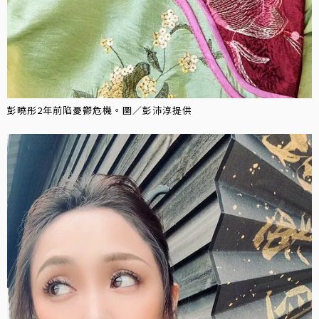
彭曉彤2年前陷憂鬱危機。圖／彭沛淳提供