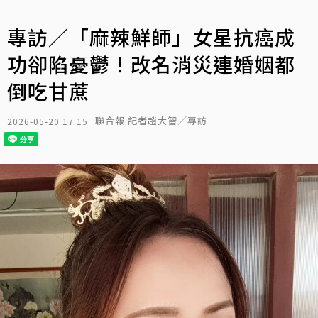
專訪／「麻辣鮮師」女星抗癌成
功卻陷憂鬱！改名消災連婚姻都
倒吃甘蔗
聯合報 記者趙大智／專訪
2026-05-20 17:15