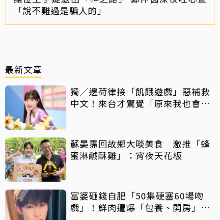
「說不難過是騙人的」
最新文章
獨／邊荷律接「飢餓遊戲」惡補救
中文！來台才驚覺「原來我也會
胖」
蘇晏霈回故鄉大啖美食 激推「蜂
蜜淋鹹酥雞」：宵夜天花板
富婆砸錢自肥「50集硬塞60場吻
戲」！鮮肉遭爆「包養、開房」全
說了