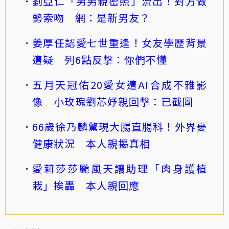
劉亞仁「男男親密照」流出！對方做
勢索吻 網：是新男友？
姜厚任認愛七世重逢！女友學歷背景
遭疑 列6點反擊：你們不懂
五月天冠佑20愛女遭AI合成不雅影
像 小玫瑰劉芯妤親回擊：已截圖
66歲徐乃麟驚現大腸直腸科！外界憂
健康狀況 本人親揭真相
愛莉莎莎颱風天讓助理「肉身護植
栽」挨轟 本人親回應