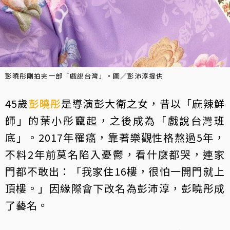
彭曉彤剛拍完一部「戲說台灣」。圖／彭沛淳提供
45歲
彭曉彤
是導演彭大衛之女，昔以「麻辣鮮
師」的葉小彤竄起，之後成為「戲說台灣班
底」。2017年罹癌，靠著樂觀性格熬過5年，
不料2年前莫名陷入憂鬱，看什麼都哭，連家
門都不敢出：「我家住16樓，很怕一開門就上
頂樓。」因緣際會下改名為彭沛淳，彭曉彤成
了藝名。