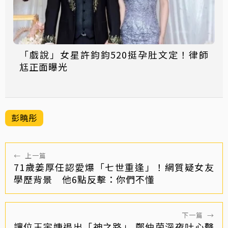
「戲說」女星許鈞鈞520挺孕肚文定！律師
尪正面曝光
彭曉彤
←
上一篇
71歲姜厚任認愛爆「七世重逢」！網質疑女友
學歷背景 他6點反擊：你們不懂
下一篇
→
讓位王宇婕退出「神之路」 鄭仲茵深夜吐心聲