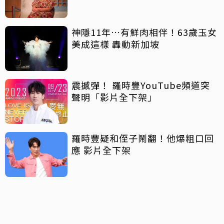
神隱11年…有鮮肉相伴！63歲玉女
美成這樣 轟動新加坡
震撼彈！ 羅時豐YouTube頻道突
聲明「影片全下架」
羅時豐疑和侄子鬧翻！他爆粗口回
應 影片全下架