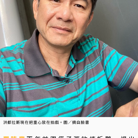
洪都拉斯現在把重心放在拍戲。圖／摘自臉書