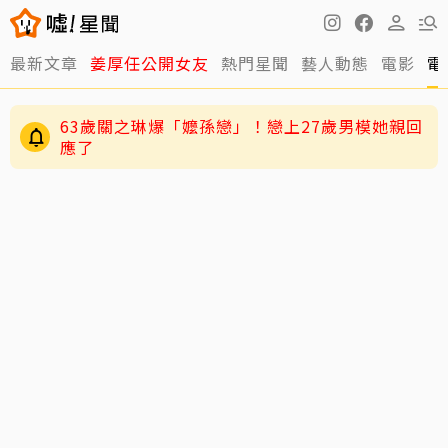
最新文章
姜厚任公開女友
熱門星聞
藝人動態
電影
電
63歲關之琳爆「嬤孫戀」！戀上27歲男模她親回
應了
逸祥結婚到現在都還沒開機！老婆紫布爾羞曝背
後原因