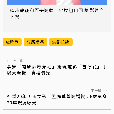
羅時豐疑和侄子鬧翻！他爆粗口回應 影片全
下架
羅時豐
豆腐媽媽
洪都拉斯
←
上一篇
李安「電影夢啟蒙地」驚現電影「魯冰花」手
繪大看板 真相曝光
下一篇
→
神隱20年！玉女歌手孟庭葦曾鬧婚變 56歲單身
20年現況曝光