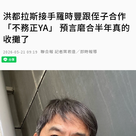
洪都拉斯接手羅時豐跟侄子合作
「不務正YA」 預言磨合半年真的
收攤了
聯合報 記者葉君遠／即時報導
2026-05-21 09:19