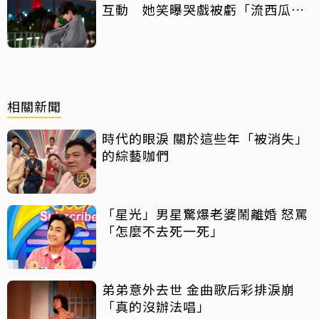
互動 她笑曝哭戲被虧「流西瓜
汁」
相關新聞
時代的眼淚 關於這些年「被消失」
的綜藝咖們
「星光」男星驚爆老婆鬧離婚 怒罵
「怎麼不去死一死」
弟弟意外去世 金曲歌后彩排淚崩
「真的沒辦法唱」