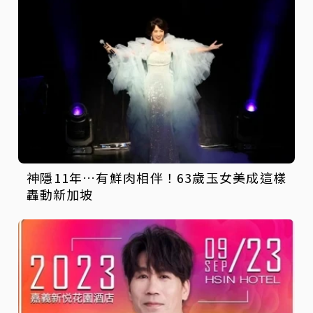
神隱11年…有鮮肉相伴！63歲玉女美成這樣
轟動新加坡