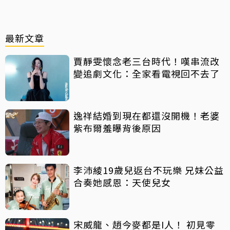
最新文章
賈靜雯懷念老三台時代！嘆串流改
變追劇文化：全家看電視回不去了
逸祥結婚到現在都還沒開機！老婆
紫布爾羞曝背後原因
李沛綾19歲兒返台不玩樂 兄妹公益
合奏她感恩：天使兒女
宋威龍、趙今麥都是I人！ 初見零