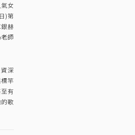
人氣女
日)第
C銀赫
奶老師
是資深
與標竿
甚至有
她的歌