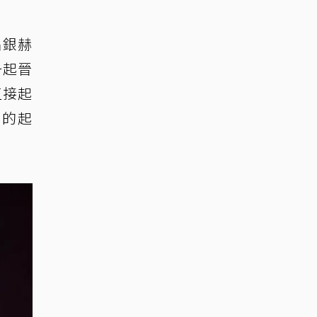
唱銀赫
一起晉
直接起
航的起