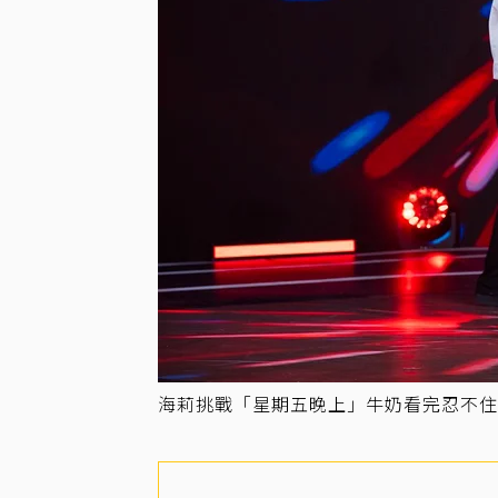
海莉挑戰「星期五晚上」牛奶看完忍不住