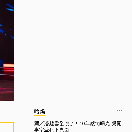
哈燒
獨／潘越雲全說了！40年感情曝光 揭開
李宗盛私下真面目