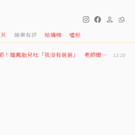
短片
娛樂有評
哈燒榜
噓粉
明金成走後第4個父親節！龍鳳胎兒吐「我沒有爸爸」 老師暖回一句話全網鼻酸
12:20