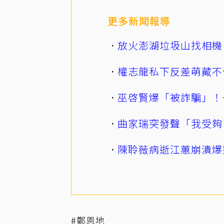
更多新聞報導
放火澎湖垃圾山找相機
權志龍私下反差萌藏不
巫啓賢爆「被詐騙」！
曲家瑞突發聲「我受夠
陳聆薇病逝江蕙崩潰爆
#鄭恩地