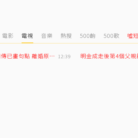
電影
電視
音樂
熱搜
500齣
500歌
噓
小刀驚爆豪門婚變！與台玻千金12年婚姻傳已畫句點 離婚原因曝光
12:39