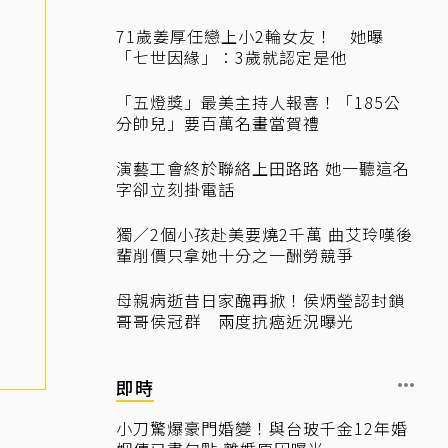
71歲姜厚任戀上小2輪女友！ 她曝
「七世因緣」：3歲就認定是他
「五燈獎」最美主持人報喜！「185公
分帥兒」要百萬名畫當賀禮
演藝工會終於聯絡上田路路 她一聽這名
字卻立刻掛電話
獨／2個小孩赴美要燒2千萬 曲艾玲嘆後
輩削價只拿她十分之一酬勞競爭
母親病逝昔日家醜再掀！侯炳瑩認封鎖
哥哥侯冠群 兩度抗癌近況曝光
即時
小刀驚爆豪門婚變！與台玻千金12年婚