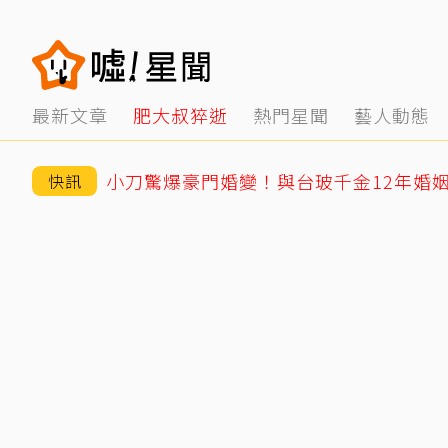
最新文章
肥大叔猝逝
熱門星聞
藝人動態
快訊