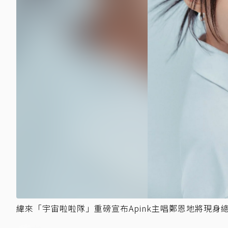
緯來「宇宙啦啦隊」重磅宣布Apink主唱鄭恩地將現身