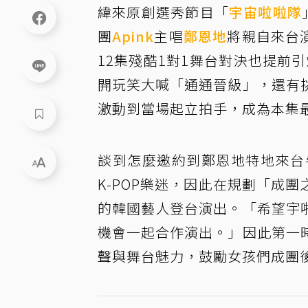
緯來原創選秀節目「
宇宙啦啦隊
團
Apink
主唱
鄭恩地
將親自來台
12集殘酷1對1舞台對決也提前
開玩笑大喊「通通晉級」，還有
激動到當場起立拍手，成為本集
談到怎麼邀約到鄭恩地特地來台參
K-POP樂迷，因此在規劃「成
的韓國藝人登台演出。「希望宇
機會一起合作演出。」因此第一
聲與舞台魅力，鼓勵女孩們成團