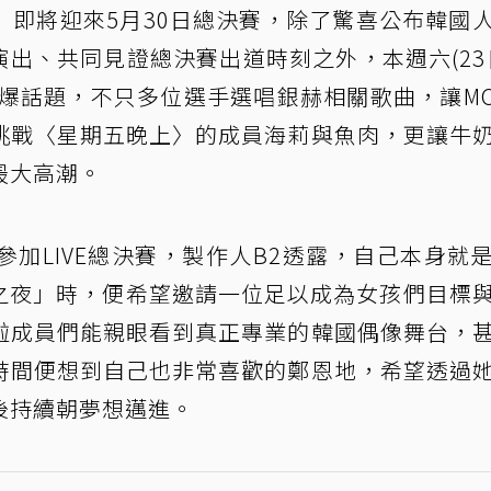
」即將迎來5月30日總決賽，除了驚喜公布韓國
演出、共同見證總決賽出道時刻之外，本週六(23
引爆話題，不只多位選手選唱銀赫相關歌曲，讓M
挑戰〈星期五晚上〉的成員海莉與魚肉，更讓牛
最大高潮。
加LIVE總決賽，製作人B2透露，自己本身就
團之夜」時，便希望邀請一位足以成為女孩們目標
啦成員們能親眼看到真正專業的韓國偶像舞台，
時間便想到自己也非常喜歡的鄭恩地，希望透過
後持續朝夢想邁進。