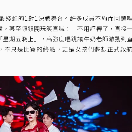
來最殘酷的1對1決戰舞台。許多成員不約而同選
嘴，甚至頻頻開玩笑直喊：「不用評審了，直接
「星期五晚上」，高強度唱跳讓牛奶老師激動到
場，不只是比賽的終點，更是女孩們夢想正式啟