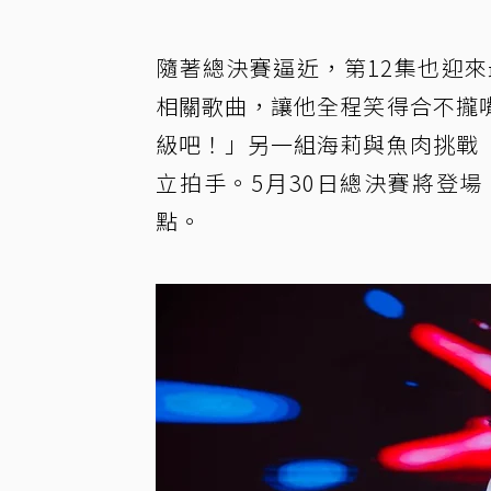
隨著總決賽逼近，第12集也迎
相關歌曲，讓他全程笑得合不攏
級吧！」另一組海莉與魚肉挑戰
立拍手。5月30日總決賽將登
點。