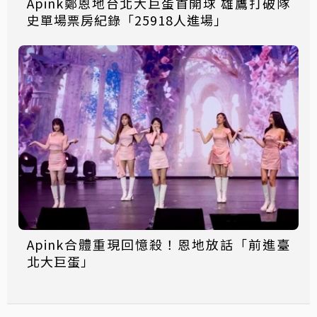
Apink鄭恩地台北大巨蛋首開球 雄鷹打破隊
史單場票房紀錄「25918人進場」
Apink合體重現回憶殺！恩地放話「前進臺
北大巨蛋」