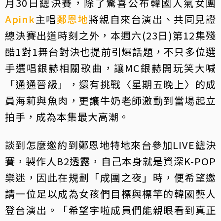
月30日總決賽，除了驚喜公布韓國人氣女團
Apink
主唱
鄭恩地
將親自來台演出、共同見證
總決賽出道時刻之外，本週六(23日)第12集殘
酷1對1舞台對決也提前引爆話題，不只多位選
手選唱銀赫相關歌曲，讓MC銀赫開玩笑大喊
「通通晉級」，還有挑戰〈星期五晚上〉的成
員海莉與魚肉，更讓牛奶老師激動到當場起立
拍手，成為本集最大高潮。
談到怎麼邀約到鄭恩地特地來台參加LIVE總決
賽，製作人B2透露，自己本身就是資深K-POP
樂迷，因此在規劃「成團之夜」時，便希望邀
請一位足以成為女孩們目標與標竿的韓國藝人
登台演出。「希望宇啦成員們能親眼看到真正