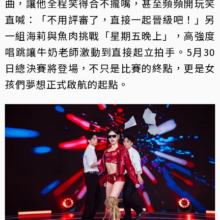
曲，讓他全程笑得合不攏嘴，甚至頻頻開玩笑
直喊：「不用評審了，直接一起晉級吧！」另
一組海莉與魚肉挑戰「星期五晚上」，高強度
唱跳讓牛奶老師激動到直接起立拍手。5月30
日總決賽將登場，不只是比賽的終點，更是女
孩們夢想正式啟航的起點。