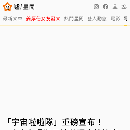
最新文章
姜厚任女友發文
熱門星聞
藝人動態
電影
電
「宇宙啦啦隊」重磅宣布！