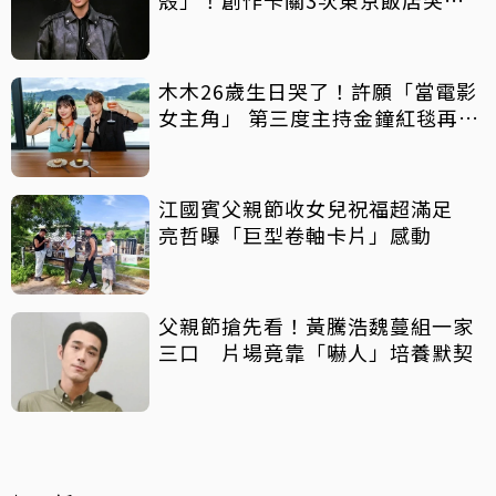
殼」！創作卡關3次東京飯店突找
回靈感
木木26歲生日哭了！許願「當電影
女主角」 第三度主持金鐘紅毯再喊
話
江國賓父親節收女兒祝福超滿足
亮哲曝「巨型卷軸卡片」感動
父親節搶先看！黃騰浩魏蔓組一家
三口 片場竟靠「嚇人」培養默契