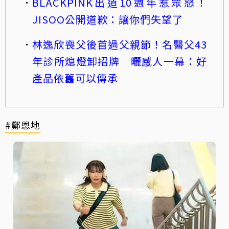
BLACKPINK出道10週年惹眾怒！
JISOO公開道歉：讓你們失望了
林逸欣喪父後首過父親節！名醫父43
年診所熄燈卸招牌 曬感人一幕：好
產品依舊可以傳承
#鄭恩地