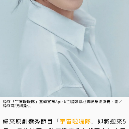
緯來「宇宙啦啦隊」重磅宣布Apink主唱鄭恩地將現身總決賽。圖／
緯來電視網提供
緯來原創選秀節目「
宇宙啦啦隊
」即將迎來5