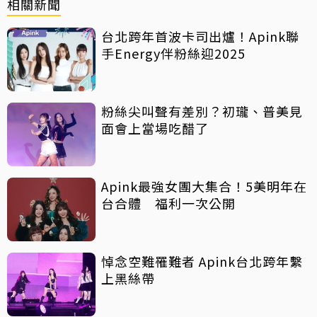
相關新聞
台北跨年首波卡司出爐！Apink聯
手Energy伴粉絲迎2025
粉絲尖叫聲有差別？初瓏、普美見
面會上當場吃醋了
Apink最強女團大集合！5美明年在
台合體 福利一次公開
悼念空難罹難者 Apink台北跨年繫
上黑絲帶