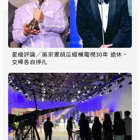
星級評論／吳宗憲胡瓜縱橫電視30年 退休、
交棒各自掙扎