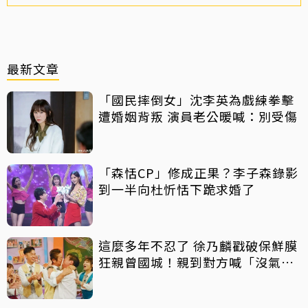
最新文章
「國民摔倒女」沈李英為戲練拳擊
遭婚姻背叛 演員老公暖喊：別受傷
「森恬CP」修成正果？李子森錄影
到一半向杜忻恬下跪求婚了
這麼多年不忍了 徐乃麟戳破保鮮膜
狂親曾國城！親到對方喊「沒氣
了」