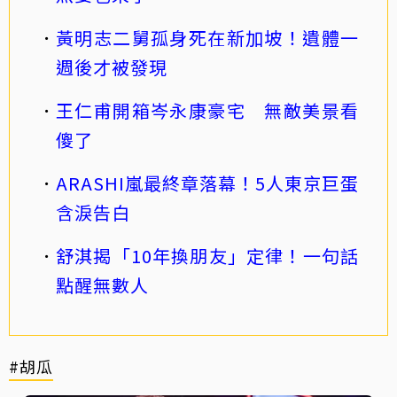
黃明志二舅孤身死在新加坡！遺體一
週後才被發現
王仁甫開箱岑永康豪宅 無敵美景看
傻了
ARASHI嵐最終章落幕！5人東京巨蛋
含淚告白
舒淇揭「10年換朋友」定律！一句話
點醒無數人
#胡瓜