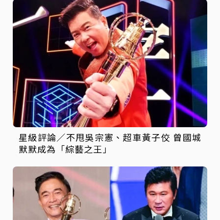
星級評論／不甩吳宗憲、超車黃子佼 曾國城
默默成為「綜藝之王」