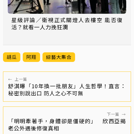
星級評論／衛視正式關燈人去樓空 能否復
活？就看一人力挽狂瀾
胡瓜
阿翔
綜藝大集合
←
上一篇
舒淇曝「10年換一批朋友」人生哲學！直言：
秘密別說出口 防人之心不可無
下一篇
→
「明明牽著手，身體卻是僵硬的」 欣西亞揭
老公外遇後修復真相