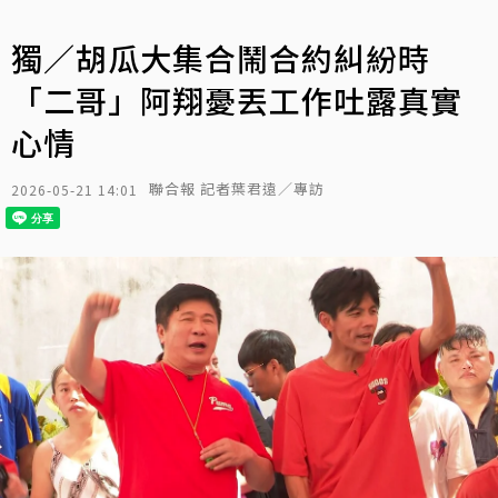
獨／胡瓜大集合鬧合約糾紛時
「二哥」阿翔憂丟工作吐露真實
心情
聯合報 記者葉君遠／專訪
2026-05-21 14:01