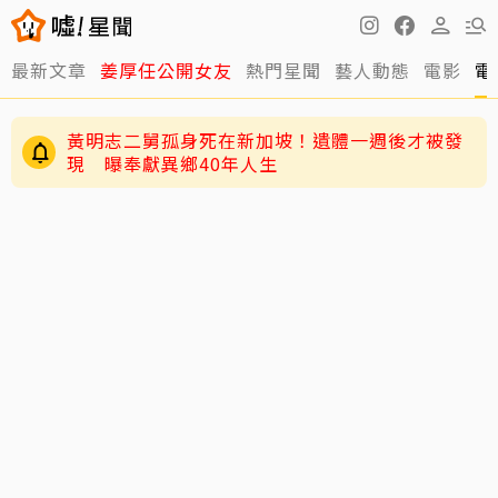
最新文章
姜厚任公開女友
熱門星聞
藝人動態
電影
電
獨／韓女嫌台男「很臭」掀熱議！唐綺陽砸百萬
推香水一句話替台男平反
黃明志二舅孤身死在新加坡！遺體一週後才被發
現 曝奉獻異鄉40年人生