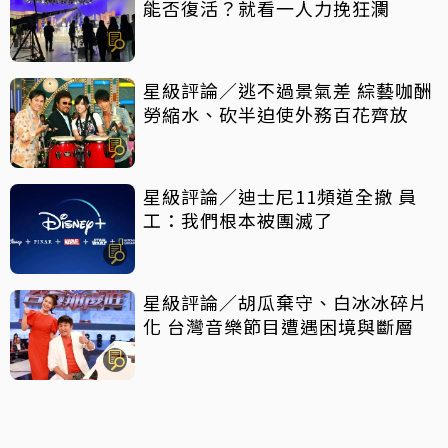
能否復活？就看一人力挽狂瀾
星級評論／逃不過景氣差 綜藝咖酬
勞縮水、砍半迫使外務百花齊放
星級評論／迪士尼11頻道全撤 員
工：我們根本被團滅了
星級評論／胡瓜棄守、白冰冰碎片
化 台灣音樂節目遭遇困境與斷層