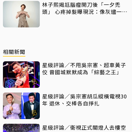
林子熙揭尪腦瘤開刀後「一夕禿
頭」 心疼掉髮曝現況：像灰燼一直
飛走
相關新聞
星級評論／不甩吳宗憲、超車黃子
佼 曾國城默默成為「綜藝之王」
星級評論／吳宗憲胡瓜縱橫電視30
年 退休、交棒各自掙扎
星級評論／衛視正式關燈人去樓空