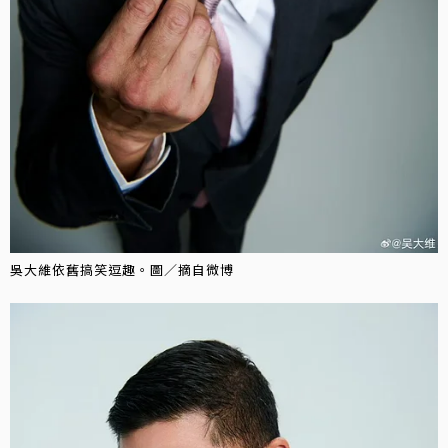
吳大維依舊搞笑逗趣。圖／摘自微博