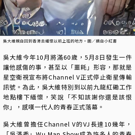
吳大維親自回到香港去緬懷以前上班的地方。圖／摘自小紅書
吳大維今年10月將滿60歲，5月8日發生一件
讓他感傷的事，甚至以「噩耗」形容，那就是
星空衛視宣布將Channel V正式停止衛星傳輸
訊號。為此，吳大維特別到以前九龍紅磡工作
地點樓下緬懷，笑說「不知該謝你還是該恨
你」，感嘆一代人的青春正式落幕。
吳大維曾擔任Channel V的VJ長達10幾年，
「吳滿秀」Wu Man Show成為許多人的青春