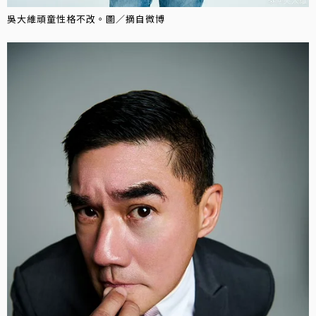
吳大維頑童性格不改。圖／摘自微博