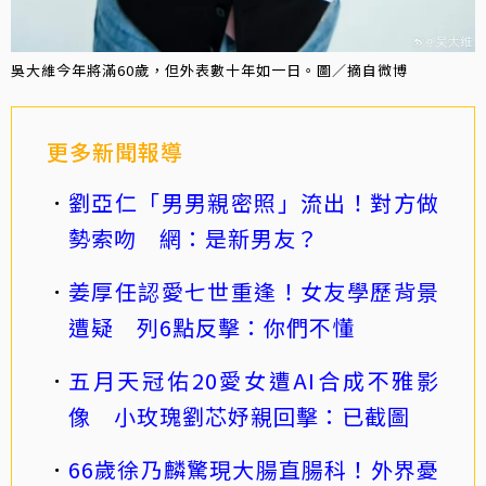
吳大維今年將滿60歲，但外表數十年如一日。圖／摘自微博
更多新聞報導
劉亞仁「男男親密照」流出！對方做
勢索吻 網：是新男友？
姜厚任認愛七世重逢！女友學歷背景
遭疑 列6點反擊：你們不懂
五月天冠佑20愛女遭AI合成不雅影
像 小玫瑰劉芯妤親回擊：已截圖
66歲徐乃麟驚現大腸直腸科！外界憂