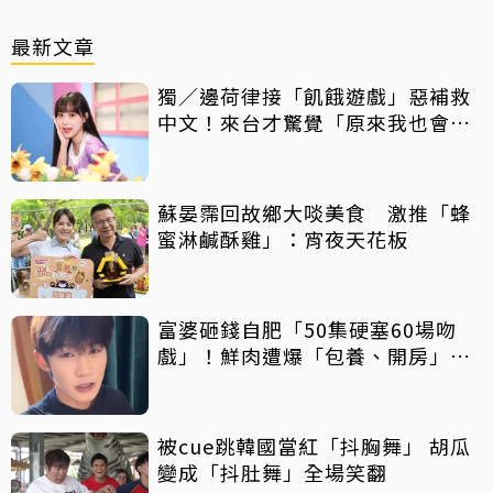
最新文章
獨／邊荷律接「飢餓遊戲」惡補救
中文！來台才驚覺「原來我也會
胖」
蘇晏霈回故鄉大啖美食 激推「蜂
蜜淋鹹酥雞」：宵夜天花板
富婆砸錢自肥「50集硬塞60場吻
戲」！鮮肉遭爆「包養、開房」全
說了
被cue跳韓國當紅「抖胸舞」 胡瓜
變成「抖肚舞」全場笑翻