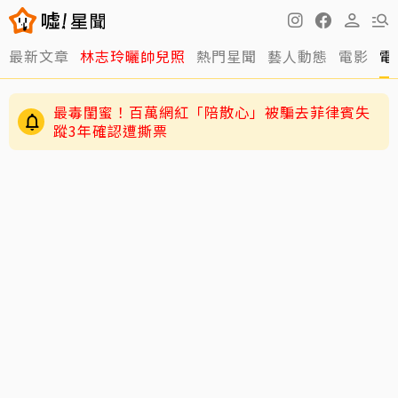
最新文章
林志玲曬帥兒照
熱門星聞
藝人動態
電影
電
最毒閨蜜！百萬網紅「陪散心」被騙去菲律賓失
蹤3年確認遭撕票