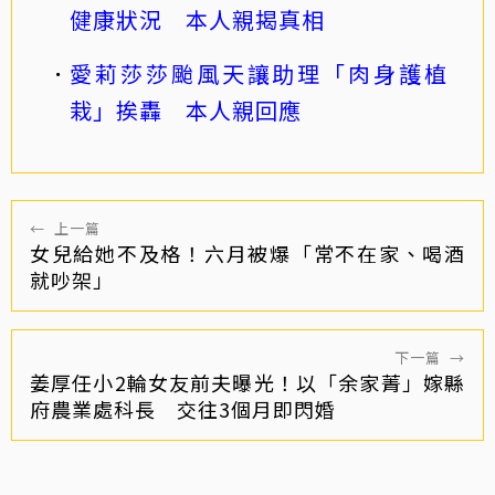
健康狀況 本人親揭真相
愛莉莎莎颱風天讓助理「肉身護植
栽」挨轟 本人親回應
←
上一篇
女兒給她不及格！六月被爆「常不在家、喝酒
就吵架」
下一篇
→
姜厚任小2輪女友前夫曝光！以「余家菁」嫁縣
府農業處科長 交往3個月即閃婚