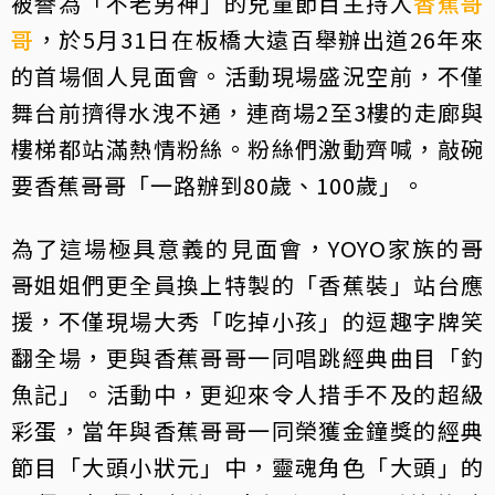
被譽為「不老男神」的兒童節目主持人
香蕉哥
哥
，於5月31日在板橋大遠百舉辦出道26年來
的首場個人見面會。活動現場盛況空前，不僅
舞台前擠得水洩不通，連商場2至3樓的走廊與
樓梯都站滿熱情粉絲。粉絲們激動齊喊，敲碗
要香蕉哥哥「一路辦到80歲、100歲」。
為了這場極具意義的見面會，YOYO家族的哥
哥姐姐們更全員換上特製的「香蕉裝」站台應
援，不僅現場大秀「吃掉小孩」的逗趣字牌笑
翻全場，更與香蕉哥哥一同唱跳經典曲目「釣
魚記」。活動中，更迎來令人措手不及的超級
彩蛋，當年與香蕉哥哥一同榮獲金鐘獎的經典
節目「大頭小狀元」中，靈魂角色「大頭」的