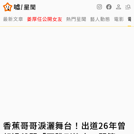
最新文章
姜厚任公開女友
熱門星聞
藝人動態
電影
電
香蕉哥哥淚灑舞台！出道26年曾