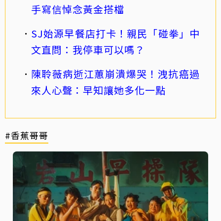
手寫信悼念黃金搭檔
SJ始源早餐店打卡！親民「碰拳」中
文直問：我停車可以嗎？
陳聆薇病逝江蕙崩潰爆哭！洩抗癌過
來人心聲：早知讓她多化一點
#香蕉哥哥