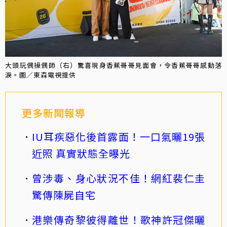
大頭玩偶操偶師（右）驚喜現身香蕉哥哥見面會，令香蕉哥哥感動落
淚。圖／東森電視提供
更多新聞報導
IU耳疾惡化後首露面！一口氣曬19張
近照 真實狀態全曝光
曾涉毒、身心狀況不佳！網紅裴仁圭
驚傳陳屍自宅
港樂傳奇黎彼得離世！歌神許冠傑曬