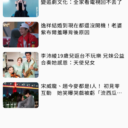
變追劇文化：全家看電視回不去了
逸祥結婚到現在都還沒開機！老婆
紫布爾羞曝背後原因
李沛綾19歲兒返台不玩樂 兄妹公益
合奏她感恩：天使兒女
宋威龍、趙今麥都是I人！ 初見零
互動 她笑曝哭戲被虧「流西瓜
汁」