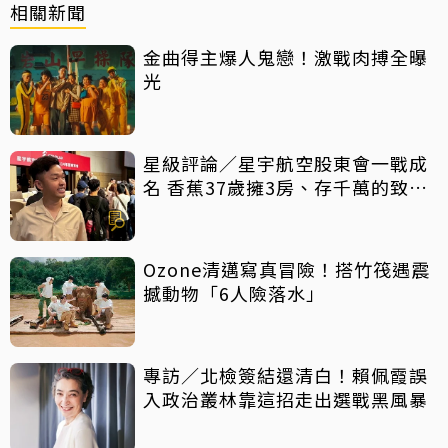
相關新聞
金曲得主爆人鬼戀！激戰肉搏全曝
光
星級評論／星宇航空股東會一戰成
名 香蕉37歲擁3房、存千萬的致富
秘訣
Ozone清邁寫真冒險！搭竹筏遇震
撼動物「6人險落水」
專訪／北檢簽結還清白！賴佩霞誤
入政治叢林靠這招走出選戰黑風暴