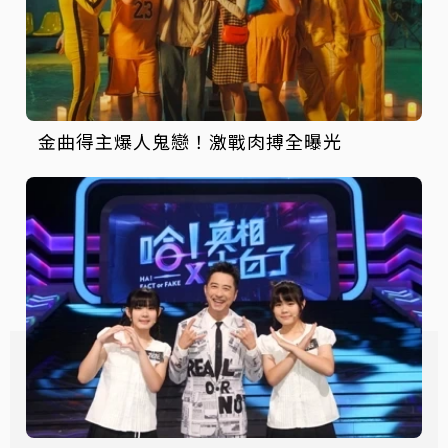
金曲得主爆人鬼戀！激戰肉搏全曝光