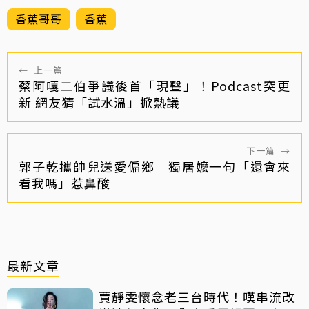
香蕉哥哥
香蕉
←
上一篇
蔡阿嘎二伯爭議後首「現聲」！Podcast突更
新 網友猜「試水溫」掀熱議
下一篇
→
郭子乾攜帥兒送愛偏鄉 獨居嬤一句「還會來
看我嗎」惹鼻酸
最新文章
賈靜雯懷念老三台時代！嘆串流改