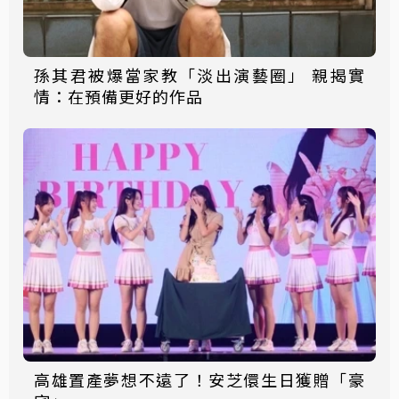
孫其君被爆當家教「淡出演藝圈」 親揭實
情：在預備更好的作品
高雄置產夢想不遠了！安芝儇生日獲贈「豪