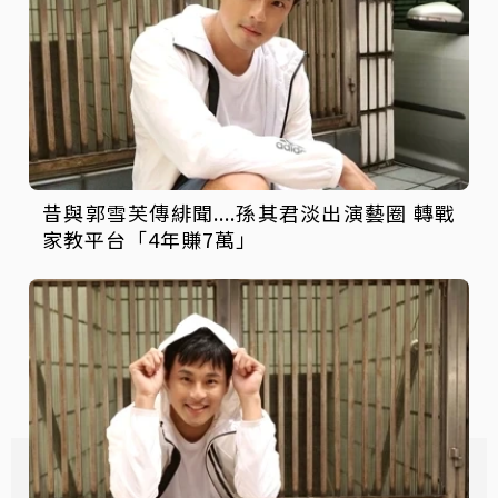
昔與郭雪芙傳緋聞....孫其君淡出演藝圈 轉戰
家教平台「4年賺7萬」