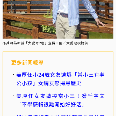
孫其君為新戲「大愛街2巷」宣傳。圖／大愛電視提供
更多新聞報導
姜厚任小24歲女友遭爆「當小三有老
公小孩」女網友怒揭黑歷史
姜厚任女友遭控當小三！發千字文
「不學邏輯很難開始好好活」