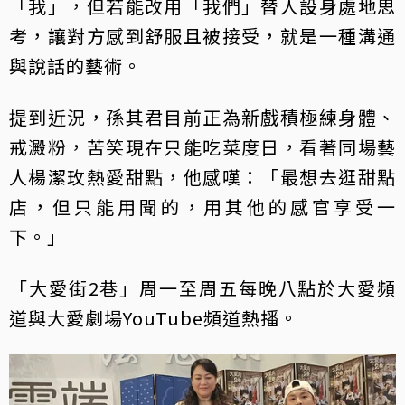
「我」，但若能改用「我們」替人設身處地思
考，讓對方感到舒服且被接受，就是一種溝通
與說話的藝術。
提到近況，孫其君目前正為新戲積極練身體、
戒澱粉，苦笑現在只能吃菜度日，看著同場藝
人楊潔玫熱愛甜點，他感嘆：「最想去逛甜點
店，但只能用聞的，用其他的感官享受一
下。」
「大愛街2巷」周一至周五每晚八點於大愛頻
道與大愛劇場YouTube頻道熱播。