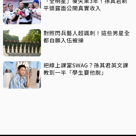
「全明星」後失業3年！孫其君剃
平頭露面公開真實收入
對照閃兵藝人超諷刺！這些男星全
都自願入伍被操
把線上課當SWAG？孫其君英文課
教到一半「學生要他脫」