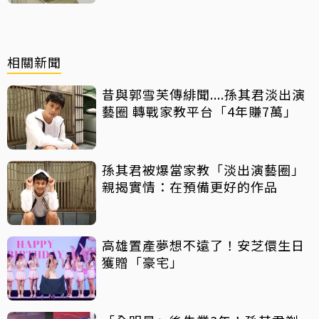
相關新聞
昔與郭雪芙傳緋聞....孫其君淡出演
藝圈 轉戰家教平台「4年賺7萬」
孫其君被爆當家教「淡出演藝圈」
親揭實情：在預備更好的作品
高雄置產夢想不遠了！安芝儇生日
獲贈「豪宅」