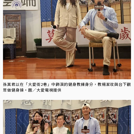
孫其君以在「大愛街2巷」中飾演的健身教練身分，教楊潔玫與台下觀
眾做健身操。圖／大愛電視提供