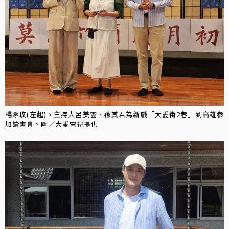
楊潔玫(左起)、主持人呂美雲、孫其君為新戲「大愛街2巷」到高雄參
加讀書會。圖／大愛電視提供