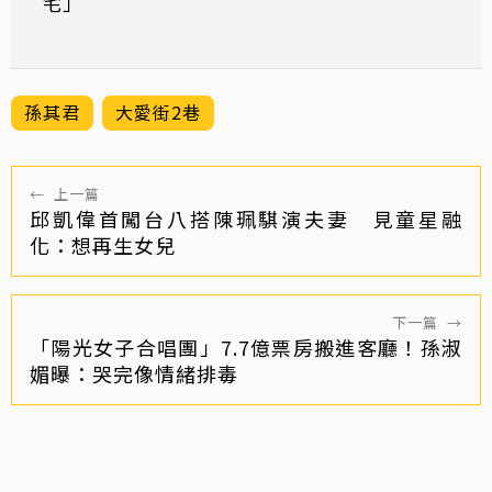
宅」
孫其君
大愛街2巷
←
上一篇
邱凱偉首闖台八搭陳珮騏演夫妻 見童星融
化：想再生女兒
下一篇
→
「陽光女子合唱團」7.7億票房搬進客廳！孫淑
媚曝：哭完像情緒排毒