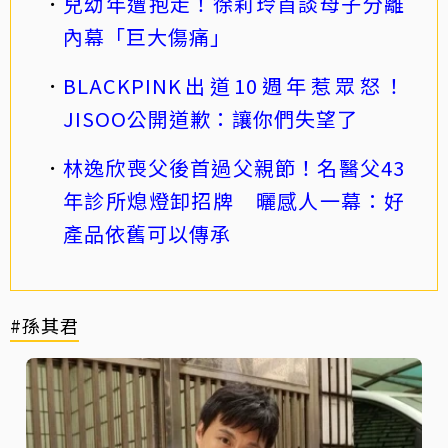
兒幼年遭抱走！徐莉玲首談母子分離
內幕「巨大傷痛」
BLACKPINK出道10週年惹眾怒！
JISOO公開道歉：讓你們失望了
林逸欣喪父後首過父親節！名醫父43
年診所熄燈卸招牌 曬感人一幕：好
產品依舊可以傳承
#孫其君