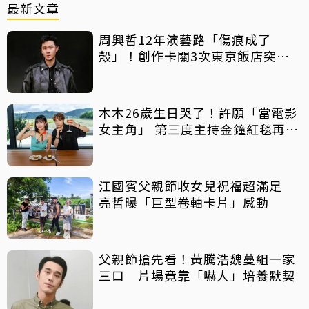
最新文章
周興哲12年演藝路「傷痕成了
殼」！創作卡關3次東京飯店突找
回靈感
木木26歲生日哭了！許願「當電影
女主角」 第三度主持金鐘紅毯再喊
話
江國賓父親節收女兒祝福超滿足
亮哲曝「巨型卷軸卡片」感動
父親節搶先看！黃騰浩魏蔓組一家
三口 片場竟靠「嚇人」培養默契