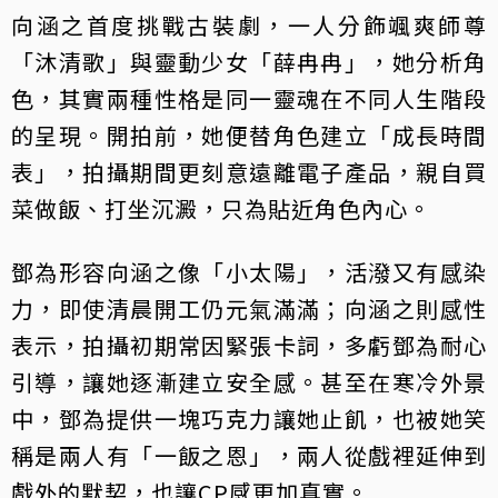
向涵之首度挑戰古裝劇，一人分飾颯爽師尊
「沐清歌」與靈動少女「薛冉冉」，她分析角
色，其實兩種性格是同一靈魂在不同人生階段
的呈現。開拍前，她便替角色建立「成長時間
表」，拍攝期間更刻意遠離電子產品，親自買
菜做飯、打坐沉澱，只為貼近角色內心。
鄧為形容向涵之像「小太陽」，活潑又有感染
力，即使清晨開工仍元氣滿滿；向涵之則感性
表示，拍攝初期常因緊張卡詞，多虧鄧為耐心
引導，讓她逐漸建立安全感。甚至在寒冷外景
中，鄧為提供一塊巧克力讓她止飢，也被她笑
稱是兩人有「一飯之恩」，兩人從戲裡延伸到
戲外的默契，也讓CP感更加真實。