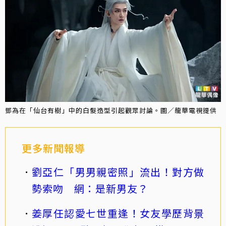
鄧為在「仙台有樹」中的白髮造型引起觀眾討論。圖／龍華電視提供
更多新聞報導
劉亞仁「男男親密照」流出！對方做
勢索吻 網：是新男友？
姜厚任認愛七世重逢！女友學歷背景