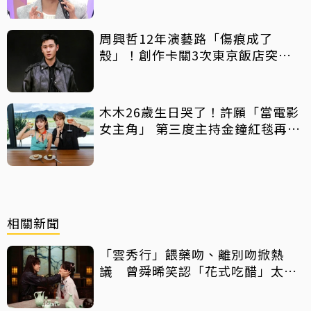
周興哲12年演藝路「傷痕成了
殼」！創作卡關3次東京飯店突找
回靈感
木木26歲生日哭了！許願「當電影
女主角」 第三度主持金鐘紅毯再喊
話
相關新聞
「雲秀行」餵藥吻、離別吻掀熱
議 曾舜晞笑認「花式吃醋」太丟
人