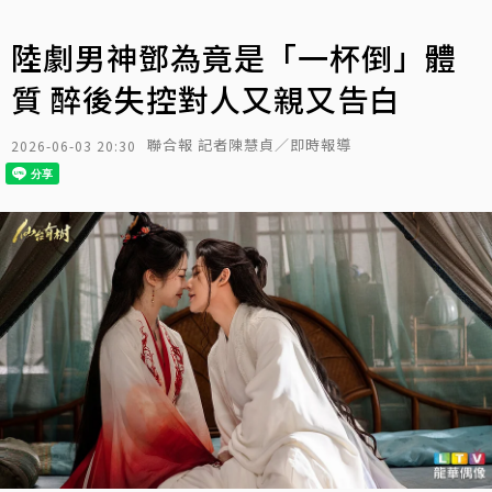
陸劇男神鄧為竟是「一杯倒」體
質 醉後失控對人又親又告白
聯合報 記者陳慧貞／即時報導
2026-06-03 20:30