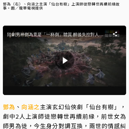
鄧為（右）、向涵之主演「仙台有樹」上演師徒戀轉世再續前緣故
事。圖／龍華電視提供
鄧為
、
向涵之
主演玄幻仙俠劇「仙台有樹」，
劇中2人上演師徒戀轉世再續前緣，前世女為
師男為徒，今生身分對調互換，兩世的情感糾