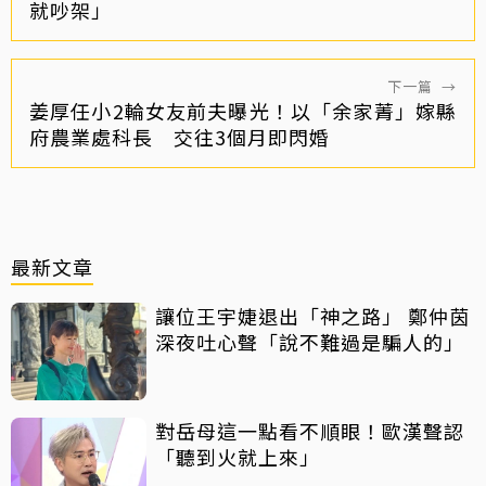
就吵架」
下一篇
→
姜厚任小2輪女友前夫曝光！以「余家菁」嫁縣
府農業處科長 交往3個月即閃婚
最新文章
讓位王宇婕退出「神之路」 鄭仲茵
深夜吐心聲「說不難過是騙人的」
對岳母這一點看不順眼！歐漢聲認
「聽到火就上來」