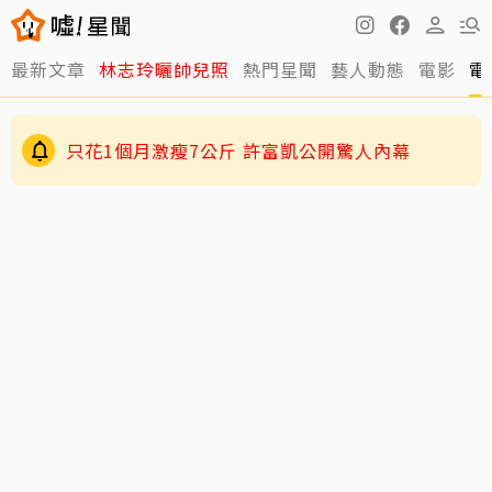
最新文章
林志玲曬帥兒照
熱門星聞
藝人動態
電影
電
只花1個月激瘦7公斤 許富凱公開驚人內幕