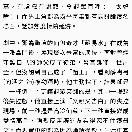
葛，有虐戀有甜寵，令觀眾直呼：「太好
嗑！」而男主角鄧為幾乎每集都有高討論度名
場面，話題熱度持續延燒。
劇中，鄧為飾演的仙修奇才「蘇易水」在成為
一派掌門後，展現層次豐富的演技，面對曾經
守護自己的師父成了徒弟，誓言護徒一世周
全，但沒想到自己成了「醋王」，看到薛冉冉
(向涵之 飾)被勸酒時，他主動擋下，結果卻是
「一杯倒」。更讓觀眾笑翻的是，其中一場醉
後失控戲，他直接上演「又親又告白」的失控
現場，前一秒還是高冷仙尊，下一秒直接變成
愛情高手，強烈反差讓網友看得忍不住姨母
笑。而現實中的鄧為因為酒精過敏，生活中其