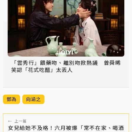
「雲秀行」餵藥吻、離別吻掀熱議 曾舜晞
笑認「花式吃醋」太丟人
鄧為
向涵之
←
上一篇
女兒給她不及格！六月被爆「常不在家、喝酒