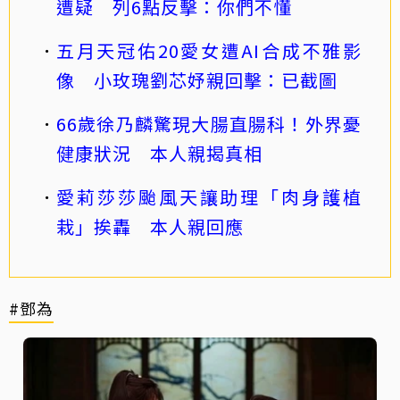
遭疑 列6點反擊：你們不懂
五月天冠佑20愛女遭AI合成不雅影
像 小玫瑰劉芯妤親回擊：已截圖
66歲徐乃麟驚現大腸直腸科！外界憂
健康狀況 本人親揭真相
愛莉莎莎颱風天讓助理「肉身護植
栽」挨轟 本人親回應
#鄧為