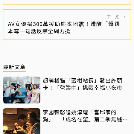
下一篇
→
AV女優捐300萬援助熊本地震！遭酸「髒錢」
本尊一句話反擊全網力挺
最新文章
超萌橘貓「蜜柑站長」發出許願
卡！「營業中」挑戰幸福小夜市
李國毅怒嗆姚淳耀「當邱家的
狗」 「成名在望」第二季無縫開
播