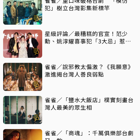
雀雀／重口味破格台劇 「模仿
犯」樹立台灣影集新標竿
星級評論／最糟糕的官宣！范少
勳、姚淳耀喜事犯「3大忌」惹眾
怒
雀雀／說邪教太偏激？《我願意》
激進揭台灣人善良弱點
雀雀／「鹽水大飯店」樸實刻畫台
灣人最美的眾生相
雀雀／「商魂」：千萬俱樂部台劇