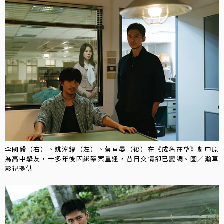
李國毅（右）、姚淳耀（左）、蔡亘晏（後）在《成名在望》劇中原
為高中摯友，十多年後因綁架案重逢，昔日交情卻已變調。圖／瀚草
影視提供