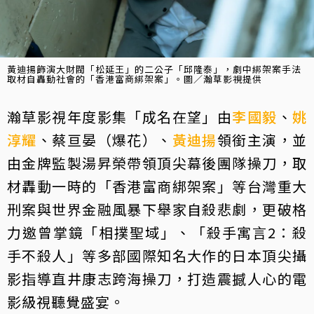
黃迪揚飾演大財閥「松延王」的二公子「邱隆泰」，劇中綁架案手法
取材自轟動社會的「香港富商綁架案」。圖／瀚草影視提供
瀚草影視年度影集「成名在望」由
李國毅
、
姚
淳耀
、蔡亘晏（爆花）、
黃迪揚
領銜主演，並
由金牌監製湯昇榮帶領頂尖幕後團隊操刀，取
材轟動一時的「香港富商綁架案」等台灣重大
刑案與世界金融風暴下舉家自殺悲劇，更破格
力邀曾掌鏡「相撲聖域」、「殺手寓言2：殺
手不殺人」等多部國際知名大作的日本頂尖攝
影指導直井康志跨海操刀，打造震撼人心的電
影級視聽覺盛宴。