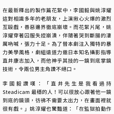
在最新釋出的製作篇花絮中，李國毅與姚淳耀
這對相識多年的老朋友，上演揪心火爆的激烈
互毆戲，善惡邊界徹底崩壞。而花絮片尾，姚
淳耀穿著囚服失控崩潰，伴隨著哭到斷腸的淒
厲吶喊，張力十足。為了替本劇注入獨特的暴
力美學風格，劇組遠道力邀日本知名攝影指導
直井康志加入，而他神乎其技的一鏡到底掌鏡
技術，令兩位男主角讚不絕口。
李國毅讚嘆：「直井先生是我看過持
Steadicam 最穩的人！可以很放心跟著他一鏡
到底的鏡頭，彷彿不需要太出力，在畫面裡就
很有戲。」姚淳耀也驚豔道：「在監獄拍動作