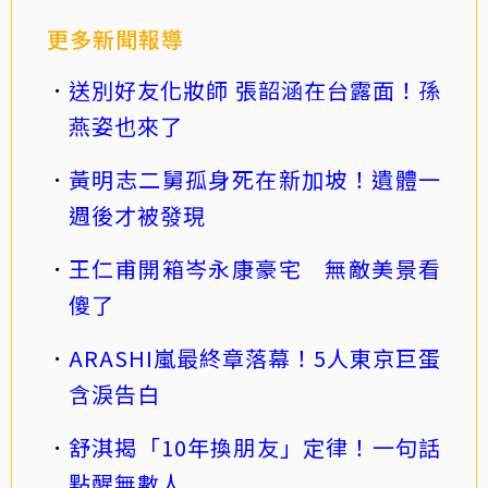
更多新聞報導
送別好友化妝師 張韶涵在台露面！孫
燕姿也來了
黃明志二舅孤身死在新加坡！遺體一
週後才被發現
王仁甫開箱岑永康豪宅 無敵美景看
傻了
ARASHI嵐最終章落幕！5人東京巨蛋
含淚告白
舒淇揭「10年換朋友」定律！一句話
點醒無數人