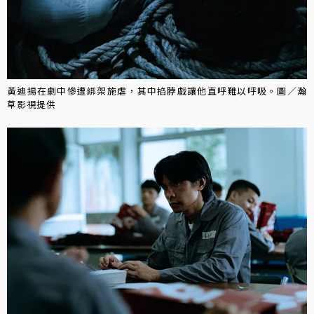
黃迪揚在劇中慘遭綁架施虐，其中掐脖戲讓他直呼難以呼吸。圖／瀚
草影視提供