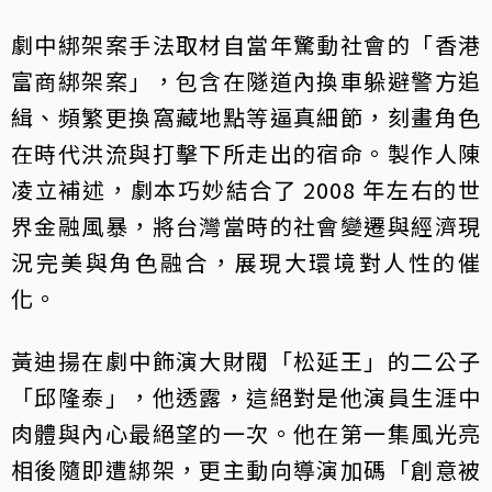
劇中綁架案手法取材自當年驚動社會的「香港
富商綁架案」，包含在隧道內換車躲避警方追
緝、頻繁更換窩藏地點等逼真細節，刻畫角色
在時代洪流與打擊下所走出的宿命。製作人陳
凌立補述，劇本巧妙結合了 2008 年左右的世
界金融風暴，將台灣當時的社會變遷與經濟現
況完美與角色融合，展現大環境對人性的催
化。
黃迪揚在劇中飾演大財閥「松延王」的二公子
「邱隆泰」，他透露，這絕對是他演員生涯中
肉體與內心最絕望的一次。他在第一集風光亮
相後隨即遭綁架，更主動向導演加碼「創意被