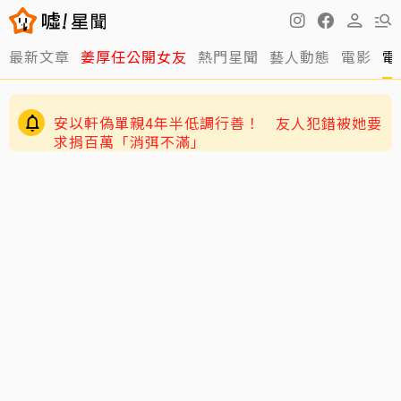
最新文章
姜厚任公開女友
熱門星聞
藝人動態
電影
電
安以軒偽單親4年半低調行善！ 友人犯錯被她要
求捐百萬「消弭不滿」
獨／唐綺陽痛失15年愛貓 揭當時「不養第二
隻」祕密：牠為此狠咬我