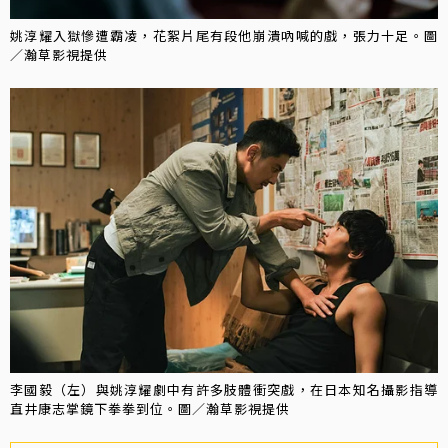
姚淳耀入獄慘遭霸凌，花絮片尾有段他崩潰吶喊的戲，張力十足。圖
／瀚草影視提供
李國毅（左）與姚淳耀劇中有許多肢體衝突戲，在日本知名攝影指導
直井康志掌鏡下拳拳到位。圖／瀚草影視提供