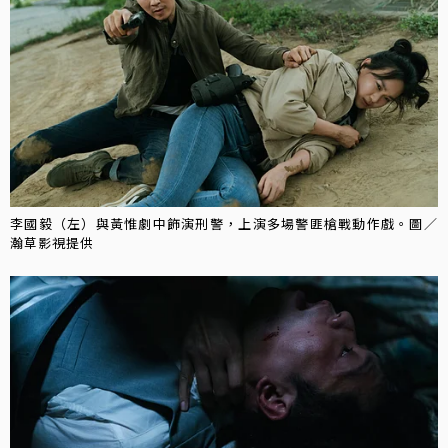
李國毅（左）與黃惟︎︎︎︎劇中飾演刑警，上演多場警匪槍戰動作戲。圖／
瀚草影視提供