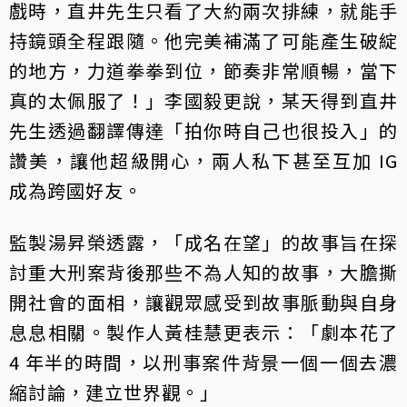
戲時，直井先生只看了大約兩次排練，就能手
持鏡頭全程跟隨。他完美補滿了可能產生破綻
的地方，力道拳拳到位，節奏非常順暢，當下
真的太佩服了！」李國毅更說，某天得到直井
先生透過翻譯傳達「拍你時自己也很投入」的
讚美，讓他超級開心，兩人私下甚至互加 IG
成為跨國好友。
監製湯昇榮透露，「成名在望」的故事旨在探
討重大刑案背後那些不為人知的故事，大膽撕
開社會的面相，讓觀眾感受到故事脈動與自身
息息相關。製作人黃桂慧更表示：「劇本花了
4 年半的時間，以刑事案件背景一個一個去濃
縮討論，建立世界觀。」