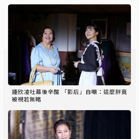
鍾欣凌吐幕後辛酸 「影后」自嘲：這麼胖竟
被視若無睹