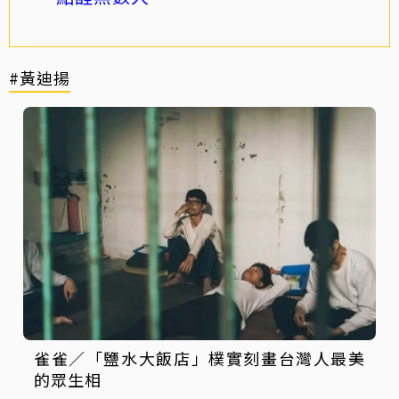
#黃迪揚
雀雀／「鹽水大飯店」樸實刻畫台灣人最美
的眾生相