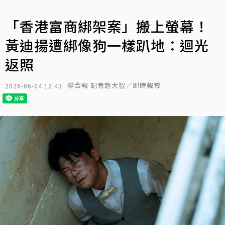
「香港富商綁架案」搬上螢幕！
黃迪揚遭綁像狗一樣趴地：迴光
返照
聯合報 記者趙大智／即時報導
2026-06-04 12:43