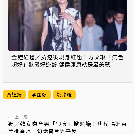
金鐘紅毯／抗癌後現身紅毯！方文琳「氣色
超好」狀態好逆齡 健健康康就是最美麗
黃迪揚
李國毅
姚淳耀
←
上一篇
獨／韓女嫌台男「很臭」掀熱議！唐綺陽砸百
萬推香水一句話替台男平反