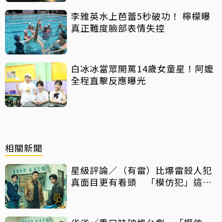
李雅英水上芭蕾5秒破功！ 檸檬曝
真正難度臉部表情失控
白冰冰當眾開罵14歲女童星！阿嬤
全程直擊反應曝光
相關新聞
星級評論／（有雷）比爆雷殺人犯
真面目更有看頭 「模仿犯」這件
事最震撼