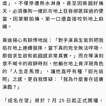
虐」，不僅慘遭熱水淋身，甚至因挨餓好幾
天，必須像狗一樣趴在地上狂吞綁匪踩過的便
當，因蒙眼拍攝，第一口還直接咬到地上麻
繩。
黃迪揚心有餘悸地說：「對手演員生氣到把我
掐在地上連續狠摔，當下真的完全無法呼吸，
那個求生欲和飢餓感非常真實。」而在導演刻
意不喊卡的寂靜時刻，他躺在地上竟浮現角色
的「人生走馬燈」，讓他直呼有種「迴光返
照」之感，更自我懷疑：「我為什麼會在這邊
演戲？」
「成名在望」將於 7 月 25 日起正式開播，