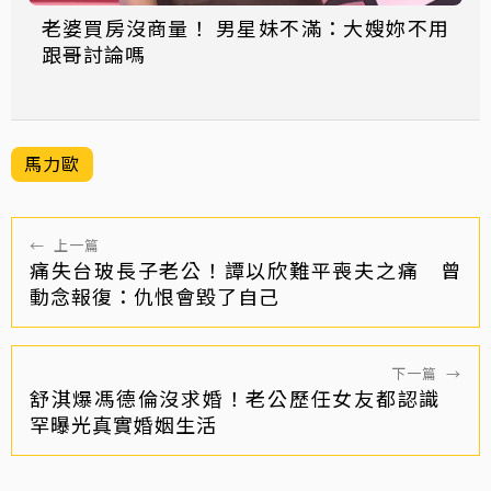
老婆買房沒商量！ 男星妹不滿：大嫂妳不用
跟哥討論嗎
馬力歐
←
上一篇
痛失台玻長子老公！譚以欣難平喪夫之痛 曾
動念報復：仇恨會毀了自己
下一篇
→
舒淇爆馮德倫沒求婚！老公歷任女友都認識
罕曝光真實婚姻生活