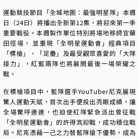
運動競技節目「全城地圖：最強明星隊」本週
日（24日）將播出全新第12集，將迎來第一季
重要戰役。本週製作單位特別將場地移師宜蘭
田徑場， 並重現「全明星運動會」經典項目
「標槍」、「足壘」及最受觀眾喜愛的「大隊
接力」，紅藍兩隊也將展開最後一場榮耀之
戰。
在標槍項目中，藍隊選手YouTuber尼克展現
驚人運動天賦，首次出手便投出亮眼成績，讓
全場驚呼連連，也迫使紅隊緊急派出曾征戰
「全明星運動會」的許得寪迎戰，成功穩住戰
局。尼克憑藉一己之力替藍隊搶下優勢，成為