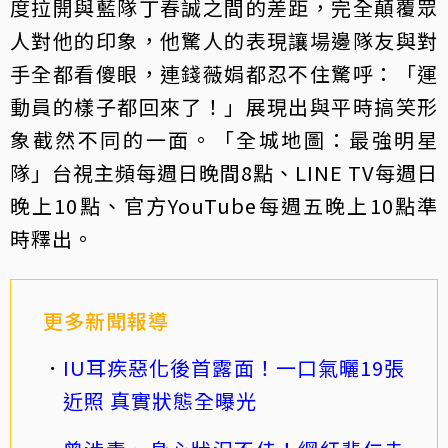
度拉開與藍隊丁春誠之間的差距，完全顛覆眾
人對他的印象，他驚人的表現讓場邊隊友與對
手全都看傻眼，連錢薇娟都忍不住驚呼：「運
動員的樣子都回來了！」展現出與平時搞笑形
象截然不同的一面。「全城地圖：最強明星
隊」台視主頻每週日晚間8點、LINE TV每週日
晚上10點、官方YouTube每週五晚上10點準
時釋出。
更多新聞報導
IU耳疾惡化後首露面！一口氣曬19張
近照 真實狀態全曝光