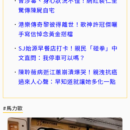
曾涉毒、身心狀況不佳！網紅裴仁圭
驚傳陳屍自宅
港樂傳奇黎彼得離世！歌神許冠傑曬
手寫信悼念黃金搭檔
SJ始源早餐店打卡！親民「碰拳」中
文直問：我停車可以嗎？
陳聆薇病逝江蕙崩潰爆哭！親洩抗癌
過來人心聲：早知道就讓她多化一點
#馬力歐