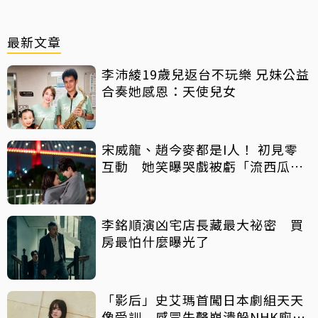
最新文章
李沛綾19歲兒返台不玩樂 兄妹公益
合奏她感恩：天使兒女
宋威龍、趙今麥都是I人！ 初見零
互動 她笑曝哭戲被虧「流西瓜
汁」
李銘順演凶宅店長藏最大祕密 買
房最怕什麼曝光了
「影后」史艾瑪首闖日本劇組天天
像受訓 感冒失聲崩潰躲NHK廁所