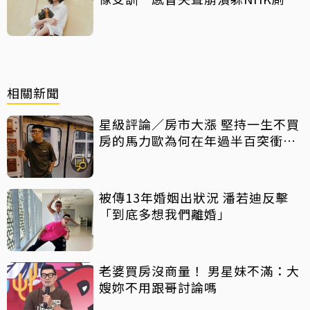
痛哭
相關新聞
星級評論／房市大漲 堅持一生不買
房的馬力歐為何在年過半百突衝上
車
被傳13年婚姻出狀況 潘若迪反擊
「到底多想我們離婚」
老婆買房沒商量！ 男星妹不滿：大
嫂妳不用跟哥討論嗎