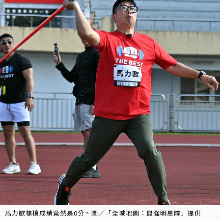
馬力歐標槍成績竟然是0分。圖／「全城地圖：最強明星隊」提供