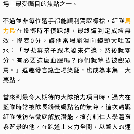
場上最受矚目的焦點之一。
不過並非每位選手都能順利駕馭標槍，紅隊
馬
力歐
在投擲時不慎踩線，最終遭判定成績無
效、慘吞0分，讓他當場崩潰向鏡頭大吐苦
水：「我拋棄孩子跟老婆來這邊，然後就零
分，有必要這麼血腥嗎？你們就等著被觀眾
罵。」逗趣發言讓全場笑翻，也成為本集一大
亮點。
當來到最令人期待的大隊接力項目時，過去在
藍隊時常被隊長錢薇娟點名的無尊，這次轉戰
紅隊後彷彿徹底解放潛能。擁有輔仁大學體育
系背景的他，在跑道上火力全開，以驚人的速