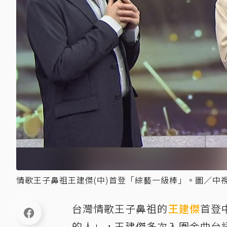
情歌王子鼻祖王建傑(中)首登「綜藝一級棒」。圖／中
台灣情歌王子鼻祖的
王建傑
首登
的人」，王建傑多次入圍金曲台