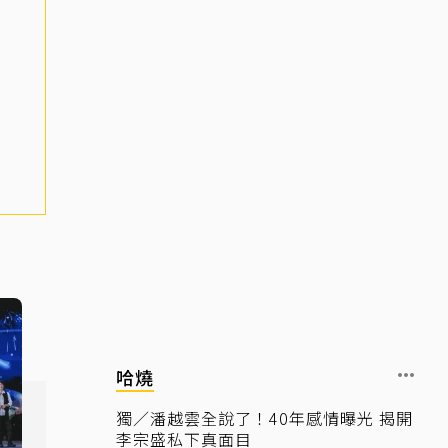
哈燒
獨／潘越雲全說了！40年感情曝光 揭開
李宗盛私下真面目