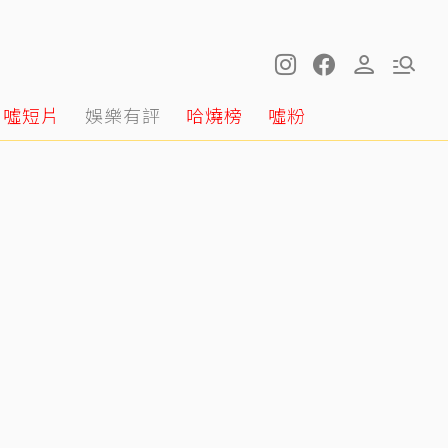
噓短片
娛樂有評
哈燒榜
噓粉