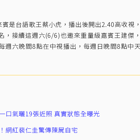
大來賓是台語歌王蔡小虎，播出後開出2.40高收視
，接續這週六(6/6)也邀來重量級嘉賓王建傑
每週六晚間8點在中視播出，每週日晚間8點中
一口氣曬19張近照 真實狀態全曝光
！網紅裴仁圭驚傳陳屍自宅