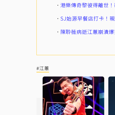
港樂傳奇黎彼得離世！
SJ始源早餐店打卡！
陳聆薇病逝江蕙崩潰爆
#江蕙