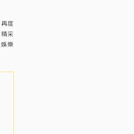
，再度
，精采
天娛樂