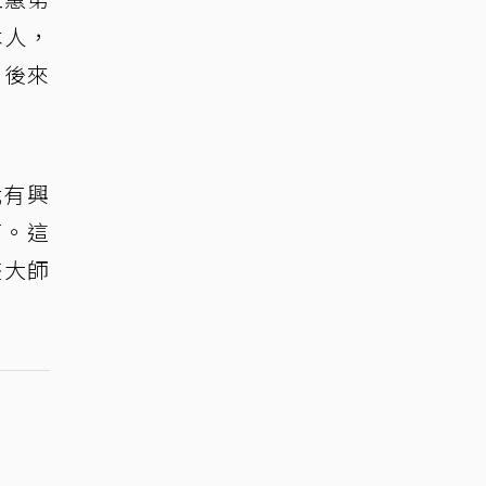
本人，
，後來
我有興
痛。這
畫大師