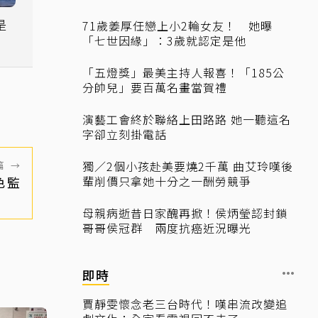
是
71歲姜厚任戀上小2輪女友！ 她曝
都
「七世因緣」：3歲就認定是他
「五燈獎」最美主持人報喜！「185公
分帥兒」要百萬名畫當賀禮
演藝工會終於聯絡上田路路 她一聽這名
字卻立刻掛電話
獨／2個小孩赴美要燒2千萬 曲艾玲嘆後
篇
→
色監
輩削價只拿她十分之一酬勞競爭
母親病逝昔日家醜再掀！侯炳瑩認封鎖
哥哥侯冠群 兩度抗癌近況曝光
即時
賈靜雯懷念老三台時代！嘆串流改變追