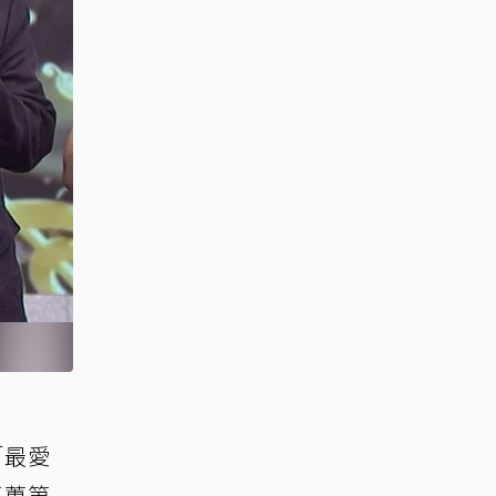
「最愛
江蕙第