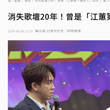
噓！星聞
電視
消失歌壇20年！曾是「江蕙第一個男人」回來了 驚
消失歌壇20年！曾是「江蕙
聯合報 記者林怡秀／即時報導
2026-06-04 13:19