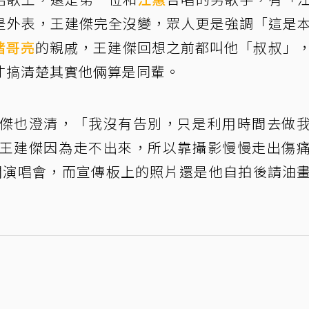
是外表，王建傑完全沒變，眾人更是強調「這是
豬哥亮
的親戚，王建傑回想之前都叫他「叔叔」
才搞清楚其實他倆算是同輩。
建傑也澄清，「我沒有告別，只是利用時間去做
，王建傑因為走不出來，所以靠攝影慢慢走出傷
開演唱會，而宣傳板上的照片還是他自拍後請油