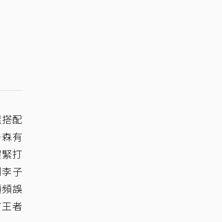
還搭配
子森有
趕緊打
到李子
頻頻誤
有王者