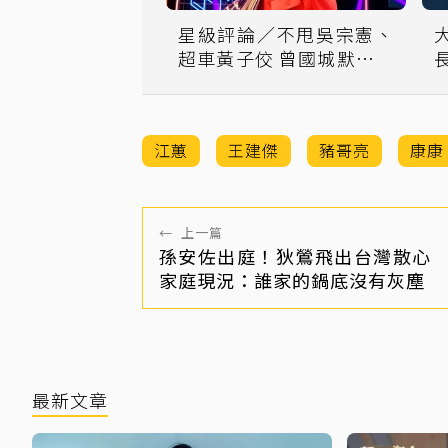
星級評論／不甩吳宗憲、
超車黃子佼 曾國城默默成
為「綜藝之王」
江蕙
王建傑
豬哥亮
康康
←
上一篇
孫安佐出庭！狄鶯飛出台灣散心
家庭現況：誰家的鍋底沒有灰塵
最新文章