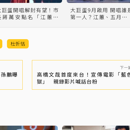
大巨蛋開唱解封有望！市
大巨蛋9月啟用 開唱誰
長蔣萬安點名「江蕙復
第一人？江蕙、五月天
出」 經紀人回應了
回應了
杜忻恬
下一
 孫鵬曝
高橋文哉首度來台！宣傳電影「藍
獄」 親錄影片喊話台粉