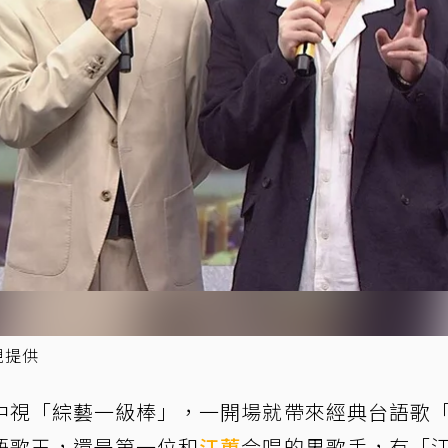
視提供
中視「綜藝一級棒」，一開場就帶來經典台語歌
語歌王，還是第一位和
江蕙
合唱的男歌手，有「