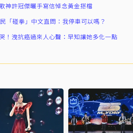
歌神許冠傑曬手寫信悼念黃金搭檔
親民「碰拳」中文直問：我停車可以嗎？
哭！洩抗癌過來人心聲：早知讓她多化一點