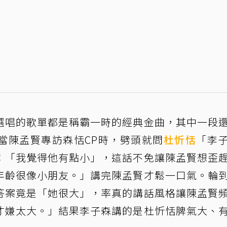
選唱的歌單都是稱霸一時的經典金曲，其中一段
當陳孟賢專訪森恬CP時，劈頭就問
杜忻恬
「李
：「我覺得他有點小」，這話不免讓陳孟賢想歪
年齡很像小朋友。」講完陳孟賢才鬆一口氣。輪
答案竟是「她很大」，率真的講話風格讓陳孟賢
才嫌太大。」結果李子森講的是杜忻恬脾氣大、