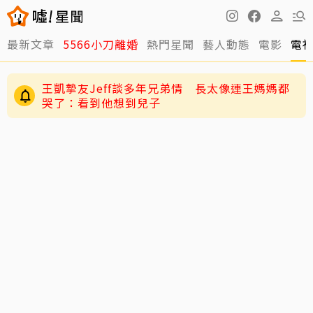
最新文章
5566小刀離婚
熱門星聞
藝人動態
電影
電
王凱摯友Jeff談多年兄弟情 長太像連王媽媽都
哭了：看到他想到兒子
與台玻千金結婚12年被爆離婚 小刀認了！證實：
陳妍希9歲兒「小星星」長大了！正臉曝光 網
已分開一陣子
驚：陳曉縮小版