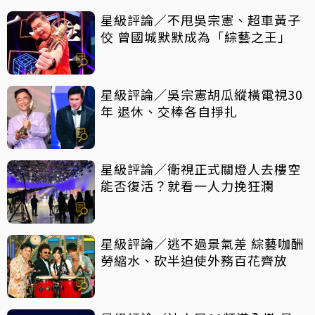
星級評論／不甩吳宗憲、超車黃子
佼 曾國城默默成為「綜藝之王」
星級評論／吳宗憲胡瓜縱橫電視30
年 退休、交棒各自掙扎
星級評論／衛視正式關燈人去樓空
能否復活？就看一人力挽狂瀾
星級評論／逃不過景氣差 綜藝咖酬
勞縮水、砍半迫使外務百花齊放