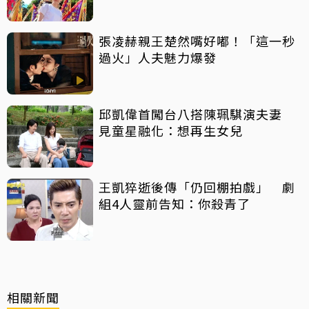
張凌赫親王楚然嘴好嘟！「這一秒
過火」人夫魅力爆發
邱凱偉首闖台八搭陳珮騏演夫妻
見童星融化：想再生女兒
王凱猝逝後傳「仍回棚拍戲」 劇
組4人靈前告知：你殺青了
相關新聞