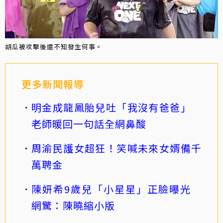
胡瓜被攻擊後還不知發生何事。
更多新聞報導
明金成龍鳳胎兒吐「我沒有爸爸」
老師暖回一句話全網鼻酸
周渝民護女超狂！笑喊未來女婿備千
萬聘金
陳妍希9歲兒「小星星」正臉曝光
網驚：陳曉縮小版