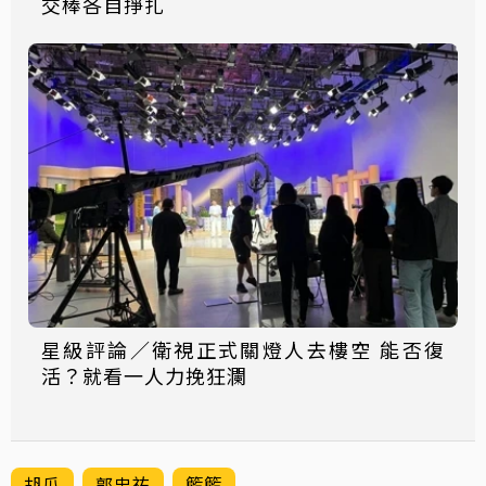
交棒各自掙扎
星級評論／衛視正式關燈人去樓空 能否復
活？就看一人力挽狂瀾
胡瓜
郭忠祐
籃籃