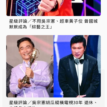
星級評論／不甩吳宗憲、超車黃子佼 曾國城
默默成為「綜藝之王」
星級評論／吳宗憲胡瓜縱橫電視30年 退休、