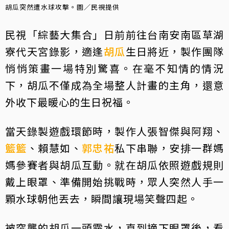
胡瓜突然遭水球攻擊。圖／民視提供
民視「綜藝大集合」日前前往台南安南區草湖
寮代天宮錄影，適逢
胡瓜
生日將近，製作團隊
悄悄策畫一場特別驚喜。在毫不知情的情況
下，胡瓜不僅成為全場整人計畫的主角，還意
外收下最暖心的生日祝福。
當天錄製遊戲環節時，製作人張智傑與阿翔、
籃籃
、賴慧如、
郭忠祐
私下串聯，安排一群媽
媽參賽者與胡瓜互動。就在胡瓜依照遊戲規則
戴上眼罩、準備開始挑戰時，眾人突然人手一
顆水球朝他丟去，瞬間讓現場笑聲四起。
被突襲的胡瓜一頭霧水，直到摘下眼罩後，看