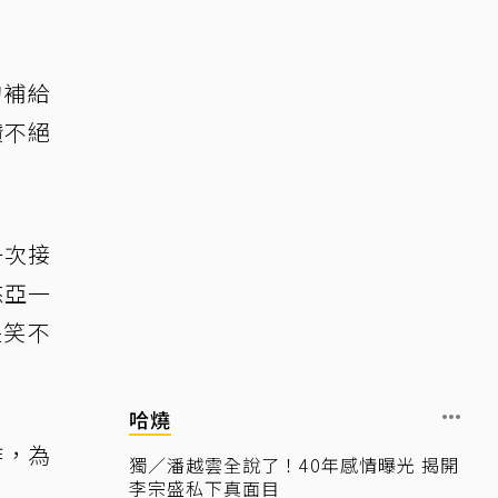
的補給
讚不絕
一次接
悠亞一
哭笑不
哈燒
作，為
獨／潘越雲全說了！40年感情曝光 揭開
李宗盛私下真面目