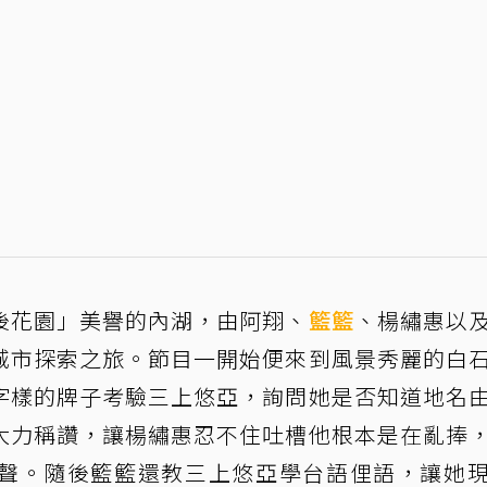
後花園」美譽的內湖，由阿翔、
籃籃
、楊繡惠以
城市探索之旅。節目一開始便來到風景秀麗的白
字樣的牌子考驗三上悠亞，詢問她是否知道地名
大力稱讚，讓楊繡惠忍不住吐槽他根本是在亂捧
聲。隨後籃籃還教三上悠亞學台語俚語，讓她