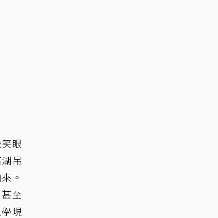
及笑眼
石湖吊
由來。
，甚至
現學現