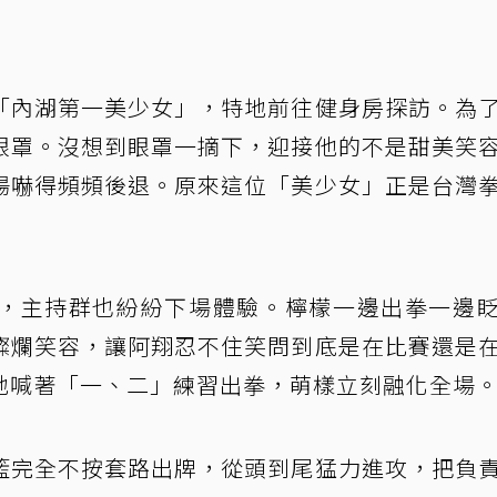
「內湖第一美少女」，特地前往健身房探訪。為
眼罩。沒想到眼罩一摘下，迎接他的不是甜美笑
場嚇得頻頻後退。原來這位「美少女」正是台灣
，主持群也紛紛下場體驗。檸檬一邊出拳一邊
燦爛笑容，讓阿翔忍不住笑問到底是在比賽還是
地喊著「一、二」練習出拳，萌樣立刻融化全場
籃完全不按套路出牌，從頭到尾猛力進攻，把負