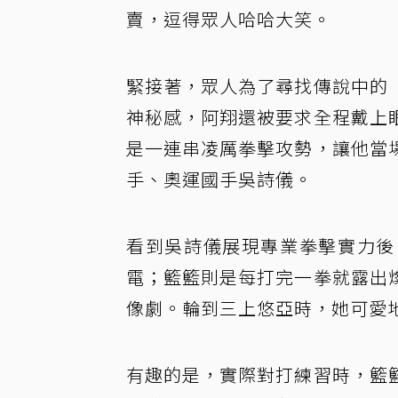
賣，逗得眾人哈哈大笑。
緊接著，眾人為了尋找傳說中的
神秘感，阿翔還被要求全程戴上
是一連串凌厲拳擊攻勢，讓他當
手、奧運國手吳詩儀。
看到吳詩儀展現專業拳擊實力後
電；籃籃則是每打完一拳就露出
像劇。輪到三上悠亞時，她可愛
有趣的是，實際對打練習時，籃