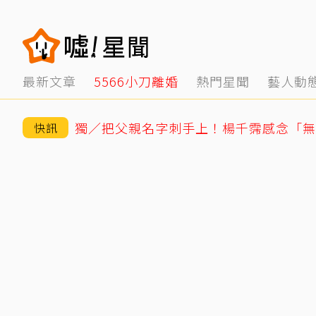
最新文章
5566小刀離婚
熱門星聞
藝人動
快訊