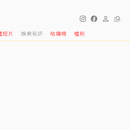
噓短片
娛樂有評
哈燒榜
噓粉