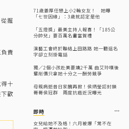
71歲姜厚任戀上小2輪女友！ 她曝
「七世因緣」：3歲就認定是他
，從握
「五燈獎」最美主持人報喜！「185公
。
分帥兒」要百萬名畫當賀禮
演藝工會終於聯絡上田路路 她一聽這名
伍負責
字卻立刻掛電話
獨／2個小孩赴美要燒2千萬 曲艾玲嘆後
輩削價只拿她十分之一酬勞競爭
吃得十
母親病逝昔日家醜再掀！侯炳瑩認封鎖
哥哥侯冠群 兩度抗癌近況曝光
畫下歡
即時
女兒給她不及格！六月被爆「常不在