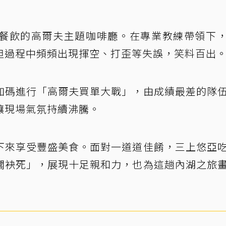
餐飲的高爾夫主題咖啡廳。在專業教練帶領下
但過程中頻頻出現揮空、打歪等失誤，笑料百出
加碼進行「高爾夫買單大戰」，由成績最差的隊
讓現場氣氛持續沸騰。
下來享受豐盛美食。面對一道道佳餚，三上悠亞
擱袂死」，展現十足親和力，也為這趟內湖之旅