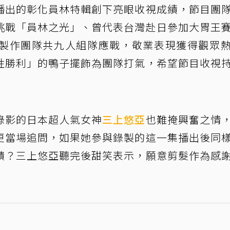
播出的彰化員林特輯創下亮眼收視成績，節目團
挑戰「員林之光」、曾代表台灣赴日參加大胃王
製作團隊共九人組隊應戰，敬業表現獲得觀眾
性勝利」的鴨子擺飾為團隊打氣，希望節目收視
錄影的日本超人氣女神
三上悠亞
也難掩興奮之情
更當場追問，如果她參與錄製的這一集播出後同
饋？三上悠亞聽完後甜笑表示，願意剪髮作為感