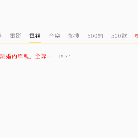
態
電影
電視
音樂
熱搜
500齣
500歌
獨／把父親名字刺手上！楊千霈感念「無論婚內單親」全靠老爸當後盾
18:37