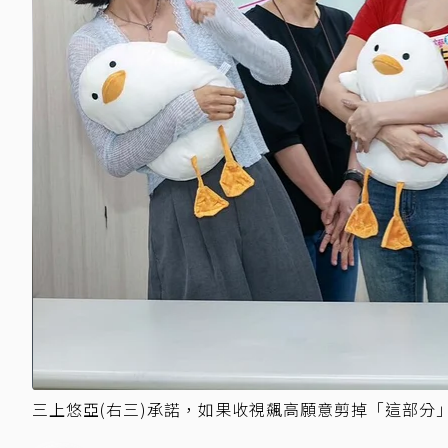
三上悠亞(右三)承諾，如果收視飆高願意剪掉「這部分