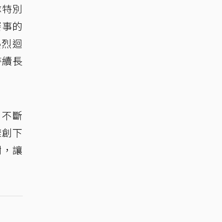
隊特別
賽事的
熱烈迴
持續長
，不斷
樣創下
謝，讓