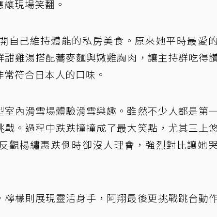
應讓現場笑翻。
開自己維持體能的私房美食。原來她平時最愛
鮮甜雞湯搭配蕎麥麵與嫩雞胸肉，讓主持群吃得
非常符合日本人的口味。
型室內滑雪場體驗滑雪樂趣。雖然不少人都是第
挑戰。過程中跌跌撞撞成了最大笑點，尤其三上
反觀楊繡惠跌倒時卻沒人理會，強烈對比讓她
，檸檬則展現靈活身手，阿翔最後更挑戰跳台動