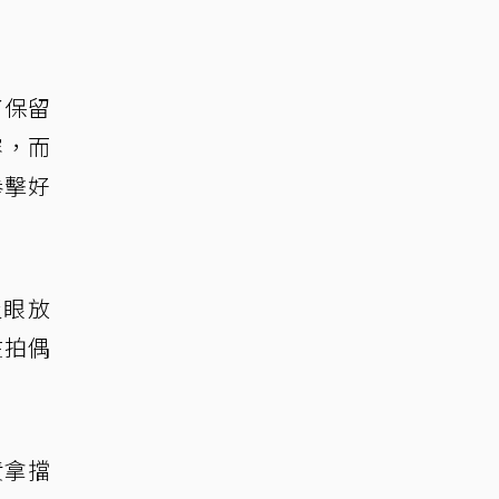
了保留
容，而
拳擊好
眨眼放
在拍偶
。
責拿擋