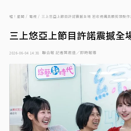
噓！星聞
電視
三上悠亞上節目許諾震撼全場 若收視飆高願剪頭髮作
三上悠亞上節目許諾震撼全
聯合報 記者葉君遠／即時報導
2026-06-04 14:38