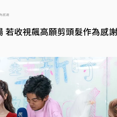
為感謝
場 若收視飆高願剪頭髮作為感