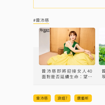
#曾沛慈
曾沛慈即將迎接女人40
面對是否延續生命：望能
水到渠
曾沛慈
浪姐7
唐藝昕