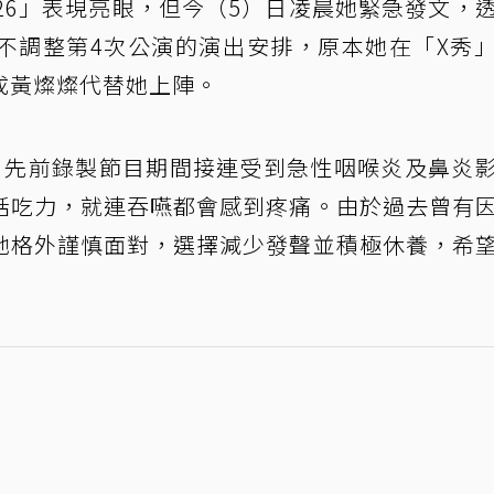
26」表現亮眼，但今（5）日凌晨她緊急發文，
不調整第4次公演的演出安排，原本她在「X秀
成黃燦燦代替她上陣。
，先前錄製節目期間接連受到急性咽喉炎及鼻炎
話吃力，就連吞嚥都會感到疼痛。由於過去曾有
她格外謹慎面對，選擇減少發聲並積極休養，希