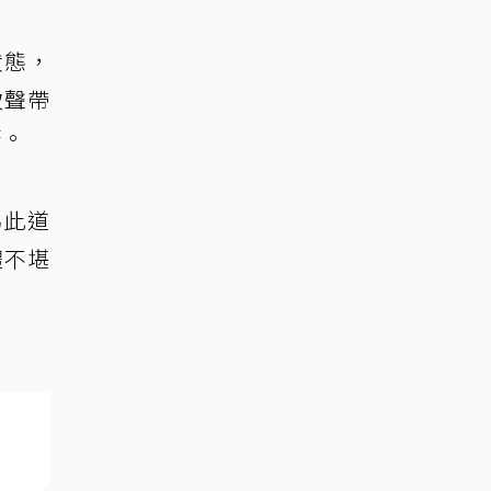
狀態，
致聲帶
康。
為此道
體不堪