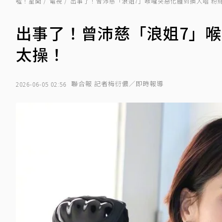
噓！星聞
電視
出事了！曾沛慈「浪姐7」喉嚨突惡化腫到換人唱 粉
出事了！曾沛慈「浪姐7」喉
太操！
聯合報 記者梅衍儂／即時報導
2026-06-05 02:56