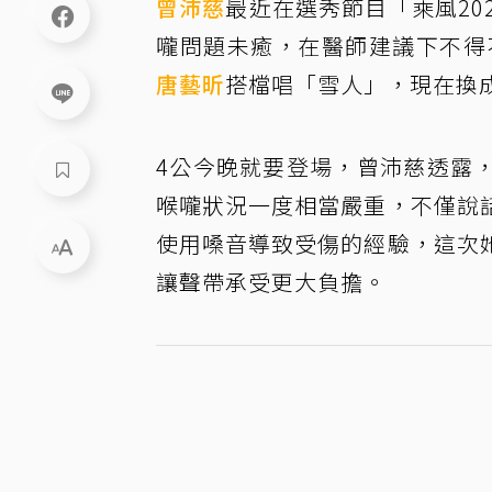
曾沛慈
最近在選秀節目「乘風20
嚨問題未癒，在醫師建議下不得
唐藝昕
搭檔唱「雪人」，現在換
4公今晚就要登場，曾沛慈透露
喉嚨狀況一度相當嚴重，不僅說
使用嗓音導致受傷的經驗，這次
讓聲帶承受更大負擔。