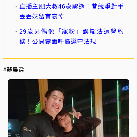
直播主肥大叔46歲驟逝！昔競爭對手
丟丟妹留言哀悼
29歲男偶像「寵粉」誤觸法遭警約
談！公開露面呼籲遵守法規
#蘇晏霈