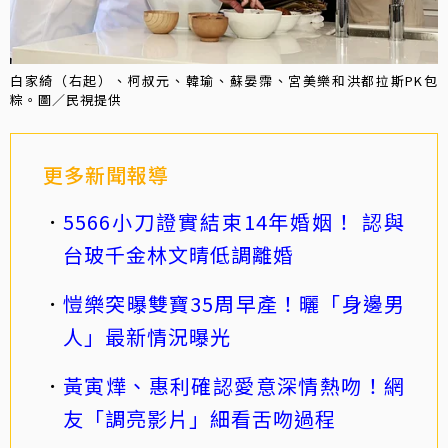
白家綺（右起）、柯叔元、韓瑜、蘇晏霈、宮美樂和洪都拉斯PK包
粽。圖／民視提供
更多新聞報導
5566小刀證實結束14年婚姻！ 認與
台玻千金林文晴低調離婚
愷樂突曝雙寶35周早產！曬「身邊男
人」最新情況曝光
黃寅燁、惠利確認愛意深情熱吻！網
友「調亮影片」細看舌吻過程