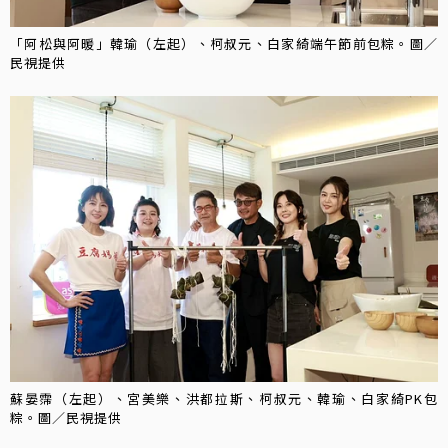
「阿松與阿暖」韓瑜（左起）、柯叔元、白家綺端午節前包粽。圖／
民視提供
蘇晏霈（左起）、宮美樂、洪都拉斯、柯叔元、韓瑜、白家綺PK包
粽。圖／民視提供