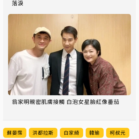
落淚
翁家明親密肌膚接觸 白泡女星臉紅像番茄
蘇晏霈
洪都拉斯
白家綺
韓瑜
柯叔元