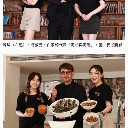
韓瑜（右起）、柯叔元、白家綺代表「阿松與阿暖」。圖／民視提供