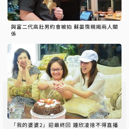
與富二代高壯男約會被拍 蘇晏霈親揭兩人關
係
「我的婆婆2」迎最終回 鍾欣凌捨不得直播