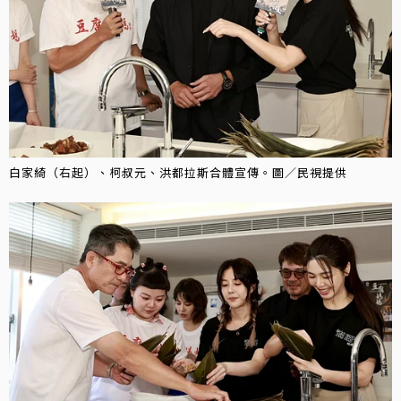
白家綺（右起）、柯叔元、洪都拉斯合體宣傳。圖／民視提供