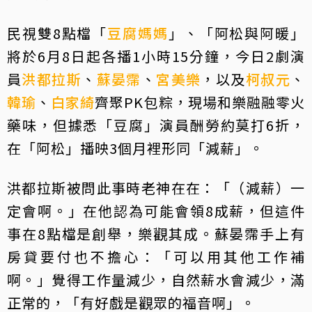
民視雙8點檔「
豆腐媽媽
」、「阿松與阿暖」
將於6月8日起各播1小時15分鐘，今日2劇演
員
洪都拉斯
、
蘇晏霈
、
宮美樂
，以及
柯叔元
、
韓瑜
、
白家綺
齊聚PK包粽，現場和樂融融零火
藥味，但據悉「豆腐」演員酬勞約莫打6折，
在「阿松」播映3個月裡形同「減薪」。
洪都拉斯被問此事時老神在在：「（減薪）一
定會啊。」在他認為可能會領8成薪，但這件
事在8點檔是創舉，樂觀其成。蘇晏霈手上有
房貸要付也不擔心：「可以用其他工作補
啊。」覺得工作量減少，自然薪水會減少，滿
正常的，「有好戲是觀眾的福音啊」。