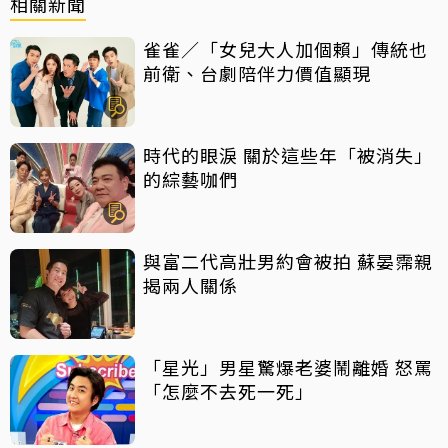
相關新聞
雀雀／「女兒大人加個賴」傳統也
前衛、台劇陪伴力價值顯現
時代的眼淚 關於這些年「被消失」
的綜藝咖們
與富二代高壯男約會被拍 蘇晏霈親
揭兩人關係
「星光」男星驚爆老婆鬧離婚 怒罵
「怎麼不去死一死」