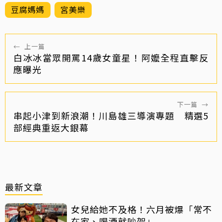
豆腐媽媽
宮美樂
←
上一篇
白冰冰當眾開罵14歲女童星！阿嬤全程直擊反
應曝光
下一篇
→
串起小津到新浪潮！川島雄三導演專題 精選5
部經典重返大銀幕
最新文章
女兒給她不及格！六月被爆「常不
在家、喝酒就吵架」