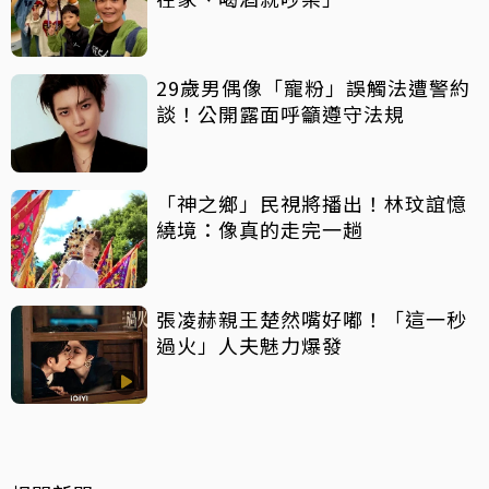
29歲男偶像「寵粉」誤觸法遭警約
談！公開露面呼籲遵守法規
「神之鄉」民視將播出！林玟誼憶
繞境：像真的走完一趟
張凌赫親王楚然嘴好嘟！「這一秒
過火」人夫魅力爆發