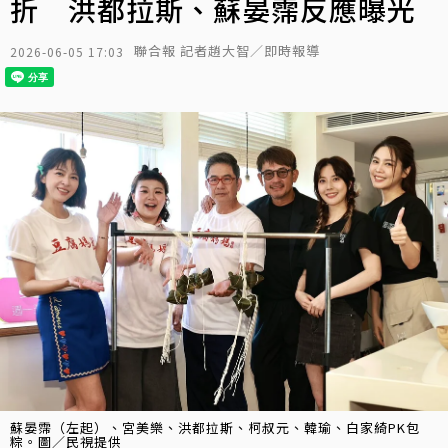
折 洪都拉斯、蘇晏霈反應曝光
聯合報 記者趙大智／即時報導
2026-06-05 17:03
蘇晏霈（左起）、宮美樂、洪都拉斯、柯叔元、韓瑜、白家綺PK包
粽。圖／民視提供