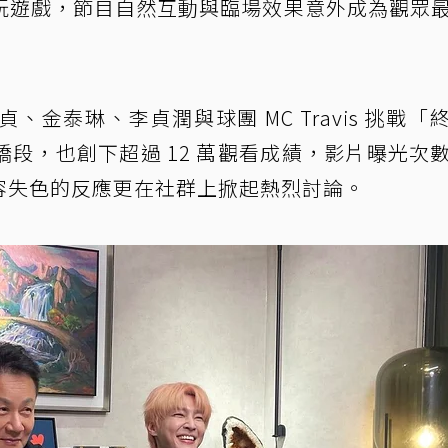
玩遊戲，節目自然互動與臨場效果意外成為觀眾
金泰琳、李貞潤與球團 MC Travis 挑戰「
段，也創下超過 12 萬觀看成績，影片曝光次
花容失色的反應更在社群上掀起熱烈討論。