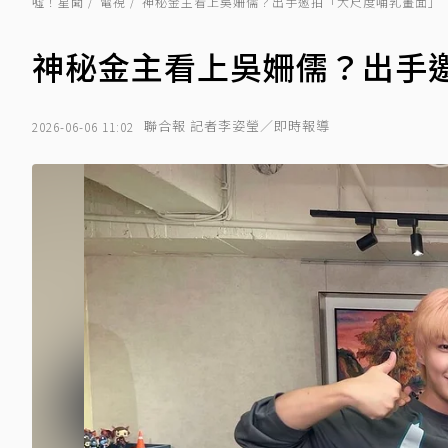
噓！星聞
電視
神秘金主看上吳姍儒？出手邀拍「大尺度哺乳畫面」
神秘金主看上吳姍儒？出手
聯合報 記者李姿瑩／即時報導
2026-06-06 11:02