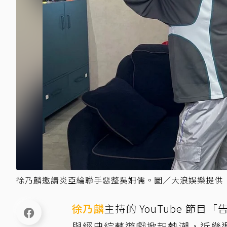
徐乃麟邀請炎亞綸聯手惡整吳姍儒。圖／大浪娛樂提供
徐乃麟
主持的 YouTube 
與經典綜藝遊戲掀起熱潮，近幾