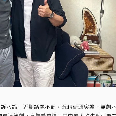
節目「告訴乃論」近期話題不斷，憑藉街頭突襲、無劇
週更連續創下高觀看成績。其中素人吹牛系列更