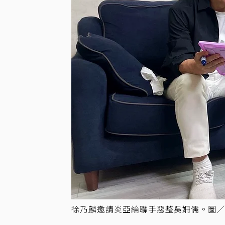
徐乃麟邀請炎亞綸聯手惡整吳姍儒。圖／