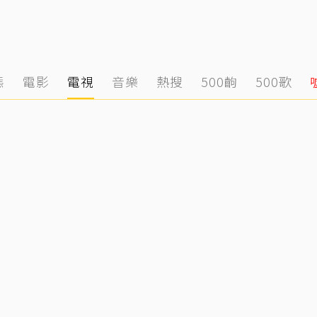
態
電影
電視
音樂
熱搜
500齣
500歌