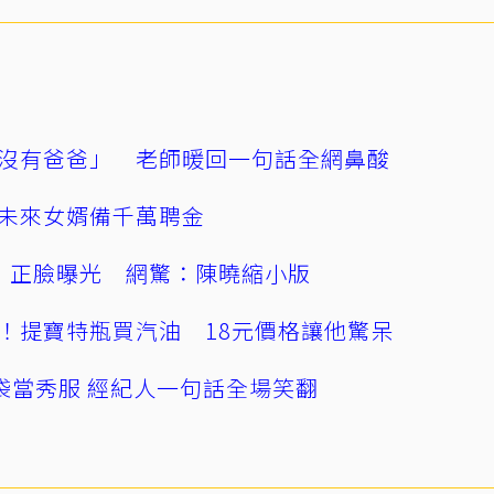
沒有爸爸」 老師暖回一句話全網鼻酸
未來女婿備千萬聘金
」正臉曝光 網驚：陳曉縮小版
！提寶特瓶買汽油 18元價格讓他驚呆
袋當秀服 經紀人一句話全場笑翻