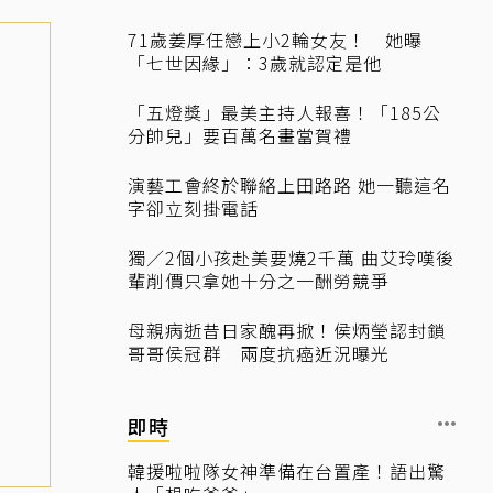
71歲姜厚任戀上小2輪女友！ 她曝
「七世因緣」：3歲就認定是他
「五燈獎」最美主持人報喜！「185公
分帥兒」要百萬名畫當賀禮
演藝工會終於聯絡上田路路 她一聽這名
字卻立刻掛電話
獨／2個小孩赴美要燒2千萬 曲艾玲嘆後
輩削價只拿她十分之一酬勞競爭
母親病逝昔日家醜再掀！侯炳瑩認封鎖
哥哥侯冠群 兩度抗癌近況曝光
即時
韓援啦啦隊女神準備在台置產！語出驚