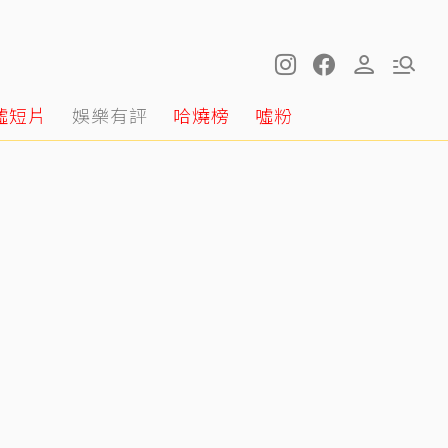
噓短片
娛樂有評
哈燒榜
噓粉