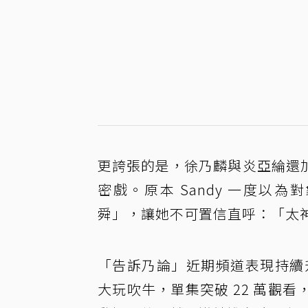
更誇張的是，徐乃麟與炎亞綸還
密戲。原本 Sandy 一度
舜」，讓她不可置信直呼：「太
「告訴乃論」近期頻道表現持續升
大玩吹牛，單集突破 22 萬觀看