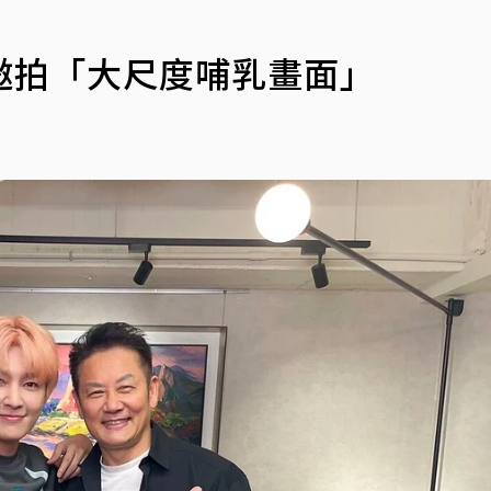
邀拍「大尺度哺乳畫面」