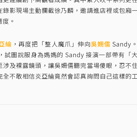
在錄影現場主動攔截徐乃麟，邀請進店裡或包廂
著度。
亞綸
，再度把「整人魔爪」伸向
吳姍儒
Sandy
試圖說服身為媽媽的 Sandy 接演一部帶有「
至涉及裸露鏡頭，讓吳姍儒聽完當場傻眼，忍不
完全不敢相信炎亞綸竟然會認真詢問自己這樣的