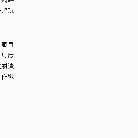
一起玩
。節目
大尺度
住崩潰
工作邀