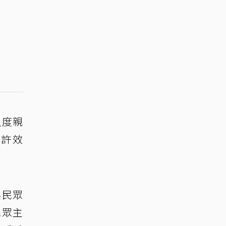
尺度親
「許效
與民眾
民眾主