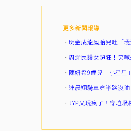
更多新聞報導
明金成龍鳳胎兒吐「我
周渝民護女超狂！笑喊
陳妍希9歲兒「小星星
連晨翔騎車竟半路沒油
JYP又玩瘋了！穿垃圾