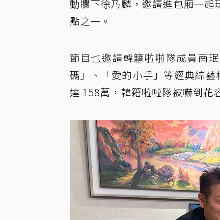
動攔下徐乃麟，邀請進包廂一起
點之一。
節目也邀請韓籍啦啦隊成員南珉貞、
碼」、「愛的小手」等經典綜藝橋
達 158萬，韓籍啦啦隊被嚇到