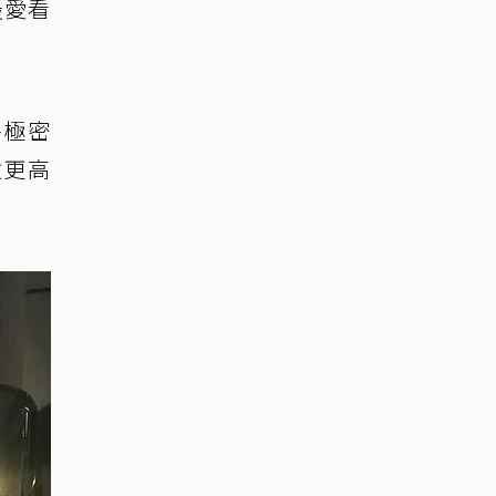
最愛看
終極密
數更高