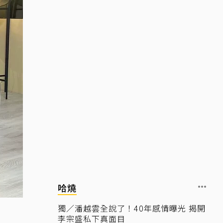
哈燒
獨／潘越雲全說了！40年感情曝光 揭開
李宗盛私下真面目