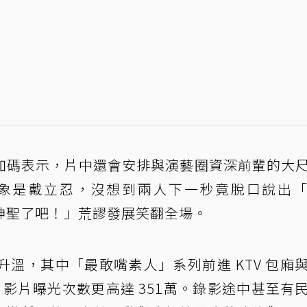
加碼表示，片中還會安排與演藝圈資深前輩的大
以為對象是戴立忍，沒想到兩人下一秒竟脫口說出
神聖了吧！」荒謬發展笑翻全場。
溫，其中「最敢嘴素人」系列前進 KTV 包廂
，影片曝光次數更高達 351萬。錄影途中甚至有