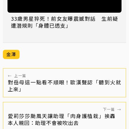
33歲男星猝死！前女友曝震撼對話 生前疑
遭潛規則「身體已透支」
金澤
←
上一篇
對岳母這一點看不順眼！歐漢聲認「聽到火就
上來」
下一篇
→
愛莉莎莎颱風天讓助理「肉身護植栽」挨轟
本人親回：助理不會被吹出去