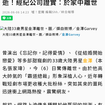
逝！經紀公司證實：於家中離世
噓！星聞 編輯Shh／綜合報導
2026-06-06 14:23
大陸33歲男星金澤離世。圖／擷自微博／
金澤Garvey
曾演出《忘記你，記得愛情》、《從結婚開始
戀愛》等多部甜寵劇的33歲大陸男星
金澤
（本
名張家瑋），今（6）日驚傳離世。由於他高
大帥氣的「霸道總裁」形象深植人心，近年轉
戰短劇市場更收穫大批粉絲，突如其來的噩耗
迅速衝上網路熱搜，震驚網友。
起初，網路上流傳多種關於他死因的揣測，有