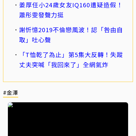
姜厚任小24歲女友IQ160遭疑造假！
蕭彤雯發聲力挺
謝忻憶2019不倫戀風波！認「咎由自
取」吐心聲
「T恤乾了為止」第5集大反轉！失蹤
丈夫突喊「我回來了」全網氣炸
#金澤