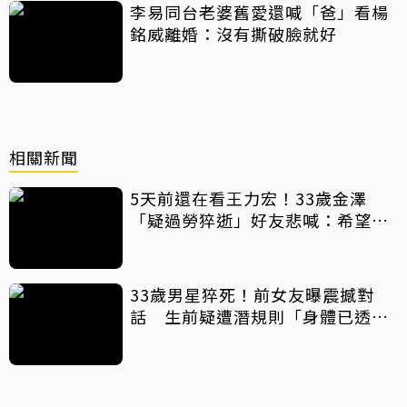
李易同台老婆舊愛還喊「爸」看楊
銘威離婚：沒有撕破臉就好
相關新聞
5天前還在看王力宏！33歲金澤
「疑過勞猝逝」好友悲喊：希望是
誤會
33歲男星猝死！前女友曝震撼對
話 生前疑遭潛規則「身體已透
支」