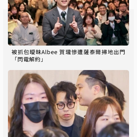
被抓包曖昧Albee 賀瓏慘遭薩泰爾掃地出門
「閃電解約」