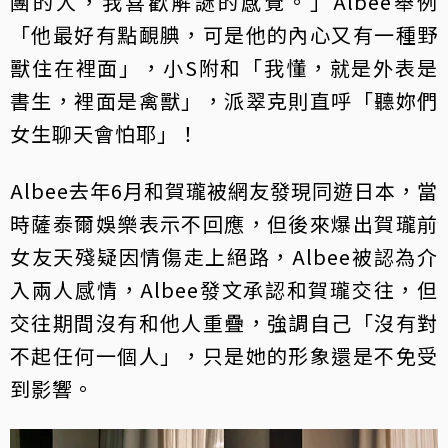
團的人，我喜歡解謎的感覺。」Albee舉例
「他最好有點靦腆，可是他的內心又有一種野
獸住在裡面」，小S附和「我懂，就是外表是
書生，裡面是禽獸」，派翠克則直呼「聽妳們
女生聊天會怕耶」！
Albee去年6月和賀瓏被網友發現同遊日本，當
時薩泰爾娛樂表示不回應，但後來爆出賀瓏前
女友天殘疑因情傷走上絕路，Albee被認為介
入兩人感情，Albee發文承認和賀瓏交往，但
交往期間沒有和他人重疊，強調自己「沒有對
不起任何一個人」，只是她的形象還是不免受
到影響。