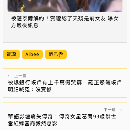
被薩泰爾解約！賀瓏認了天殘是前女友 曝女
方最後訊息
賀瓏
Albee
范乙霏
←
上一篇
被爆銀行帳戶有上千萬假哭窮 羅正怒曬帳戶
明細喊冤：沒賣慘
下一篇
→
華語影壇痛失傳奇！傳奇女星葛蘭93歲辭世
當紅嫁富商毅然息影