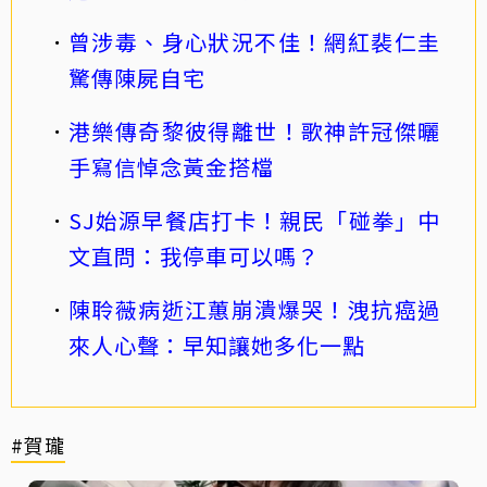
曾涉毒、身心狀況不佳！網紅裴仁圭
驚傳陳屍自宅
港樂傳奇黎彼得離世！歌神許冠傑曬
手寫信悼念黃金搭檔
SJ始源早餐店打卡！親民「碰拳」中
文直問：我停車可以嗎？
陳聆薇病逝江蕙崩潰爆哭！洩抗癌過
來人心聲：早知讓她多化一點
#賀瓏