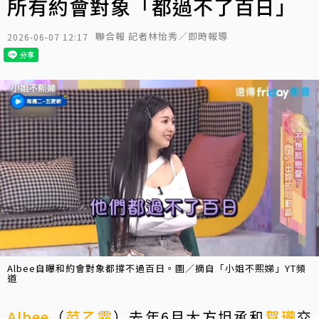
所有約會對象「都過不了百日」
聯合報 記者林怡秀／即時報導
2026-06-07 12:17
Albee自曝和約會對象都撐不過百日。圖／摘自「小姐不熙娣」YT頻
道
Albee
（
范乙霏
）去年6月大方坦承和
賀瓏
交