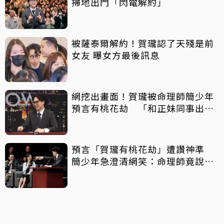
掃地出門「閃電解約」
被薩泰爾解約！賀瓏認了天殘是前
女友 曝女方最後訊息
網挖出畫面！賀瓏被命理師簡少年
預言有桃花劫 「和正妹同事出問
題」
預言「賀瓏有桃花劫」遭讚神準
簡少年急澄清網笑：命理師竟說自
己不準