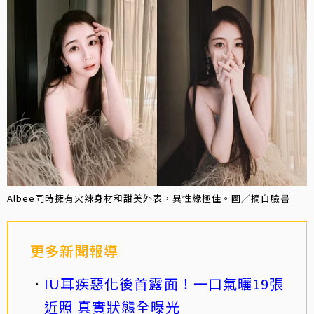
Albee同時擁有火辣身材和甜美外表，異性緣極佳。圖／摘自臉書
更多新聞報導
IU耳疾惡化後首露面！一口氣曬19張
近照 真實狀態全曝光