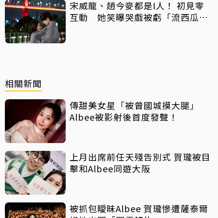
宋威龍、趙今麥都是I人！ 初見零
互動 她笑曝哭戲被虧「流西瓜
汁」
相關新聞
傳甜美女星「被曾國城摸大腿」
Albee被影射後首度發聲！
上月出席前任天殘告別式 賀瓏被目
擊和Albee同遊大阪
被抓包曖昧Albee 賀瓏慘遭薩泰爾