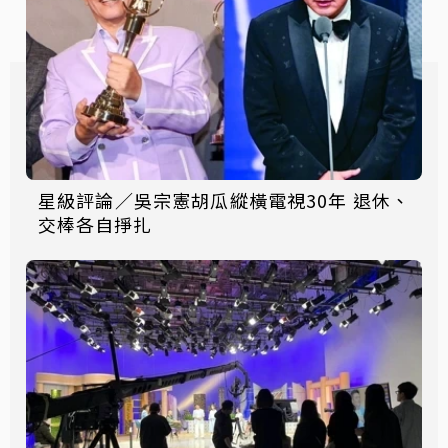
星級評論／吳宗憲胡瓜縱橫電視30年 退休、
交棒各自掙扎