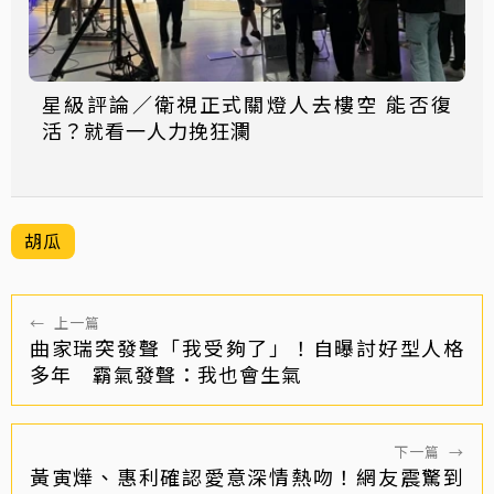
星級評論／衛視正式關燈人去樓空 能否復
活？就看一人力挽狂瀾
胡瓜
←
上一篇
曲家瑞突發聲「我受夠了」！自曝討好型人格
多年 霸氣發聲：我也會生氣
下一篇
→
黃寅燁、惠利確認愛意深情熱吻！網友震驚到