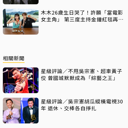
木木26歲生日哭了！許願「當電影
女主角」 第三度主持金鐘紅毯再喊
話
相關新聞
星級評論／不甩吳宗憲、超車黃子
佼 曾國城默默成為「綜藝之王」
星級評論／吳宗憲胡瓜縱橫電視30
年 退休、交棒各自掙扎