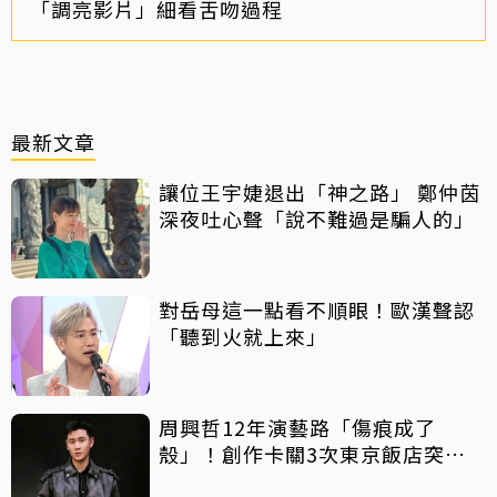
「調亮影片」細看舌吻過程
最新文章
讓位王宇婕退出「神之路」 鄭仲茵
深夜吐心聲「說不難過是騙人的」
對岳母這一點看不順眼！歐漢聲認
「聽到火就上來」
周興哲12年演藝路「傷痕成了
殼」！創作卡關3次東京飯店突找
回靈感