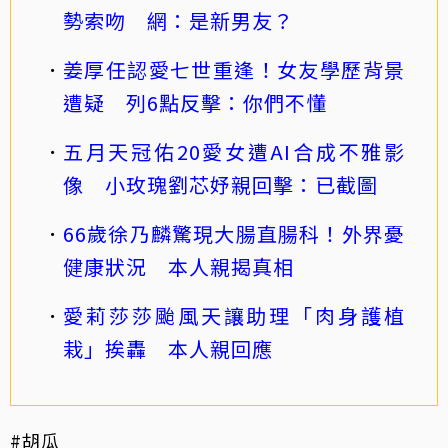
勢索吻 網：是新男友？
姜厚任認愛七世重逢！女友學歷背景
遭疑 列6點反擊：你們不懂
五月天冠佑20愛女遭AI合成不雅影
像 小玫瑰劉芯妤親回擊：已截圖
66歲徐乃麟驚現大腸直腸科！外界憂
健康狀況 本人親揭真相
愛莉莎莎颱風天讓助理「肉身護植
栽」挨轟 本人親回應
#胡瓜