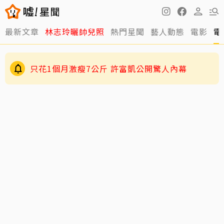
最新文章
林志玲曬帥兒照
熱門星聞
藝人動態
電影
電
只花1個月激瘦7公斤 許富凱公開驚人內幕