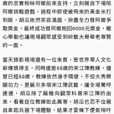
歲的忠實粉絲阿嬤前來支持，立刻親自下場陪
阿嬤挑戰遊戲，過程中即使被飛來的黃金米打
到臉，胡瓜依然笑容滿面，拚盡全力替阿嬤爭
取獎金，最終成功替阿嬤抱回6000元獎金，暖
心舉動也讓現場觀眾感受到綜藝大哥敬老尊賢
的一面。
當天錄影現場還有一位來賓，是世界華人文化
薪傳獎得主，同時還是68歲的宋江陣教練，儘
管已經68歲，教練依然身手矯健，不但大秀劈
腿功力、更展示多項宋江陣武藝，讓全場驚呼
連連，胡瓜除了藉機向觀眾科普宋江陣的由
來，看著這位教練如此厲害，胡瓜也忍不住親
自拿起兵器下場體驗，結果才耍幾下便氣喘吁