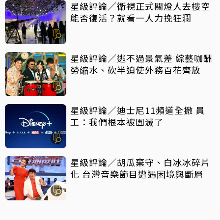
星級評論／衛視正式關燈人去樓空
能否復活？就看一人力挽狂瀾
星級評論／逃不過景氣差 綜藝咖酬
勞縮水、砍半迫使外務百花齊放
星級評論／迪士尼11頻道全撤 員
工：我們根本被團滅了
星級評論／胡瓜棄守、白冰冰碎片
化 台灣音樂節目遭遇困境與斷層