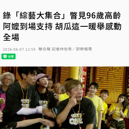
錄「綜藝大集合」瞥見96歲高齡
阿嬤到場支持 胡瓜這一暖舉感動
全場
聯合報 記者林怡秀／即時報導
2026-06-07 12:59